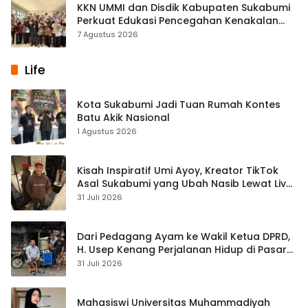
KKN UMMI dan Disdik Kabupaten Sukabumi
Perkuat Edukasi Pencegahan Kenakalan
Remaja di SMPN 2 Tegalbuleud
7 Agustus 2026
Life
Kota Sukabumi Jadi Tuan Rumah Kontes
Batu Akik Nasional
1 Agustus 2026
Kisah Inspiratif Umi Ayoy, Kreator TikTok
Asal Sukabumi yang Ubah Nasib Lewat Live
Streaming
31 Juli 2026
Dari Pedagang Ayam ke Wakil Ketua DPRD,
H. Usep Kenang Perjalanan Hidup di Pasar
Cisaat
31 Juli 2026
Mahasiswi Universitas Muhammadiyah