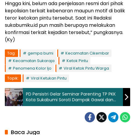
Hingga kini, belum ada penjelasan resmi dari pihak
kepolisian terkait kebenaran maupun motif di balik
teror ketokan pintu tersebut. Saat ini Redaksi
sukabumiku.id pun masih berupaya melakukan
konfirmasi terkait kejadian tersebut,” pungkasnya.
(Ky)
Tag:
gempa bumi
Kecamatan Cikembar
Kecamatan Sukaraja
Ketok Pintu
Penomena Kolor Ijo
Viral Ketok Pintu Warga
Topik:
Viral Ketukan Pintu
PD Persistri Gelar Seminar Parenting TP PKK
Kota Sukabumi Soroti Dampak Gawai dan
Pemahaman Pola Asuh Anak
Baca Juga