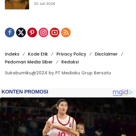
Publikasi Digital
30 Juli 2026
Indeks
Kode Etik
Privacy Policy
Disclaimer
Pedoman Media Siber
Redaksi
Sukabumiku@2024 by PT Mediaku Grup Bersatu