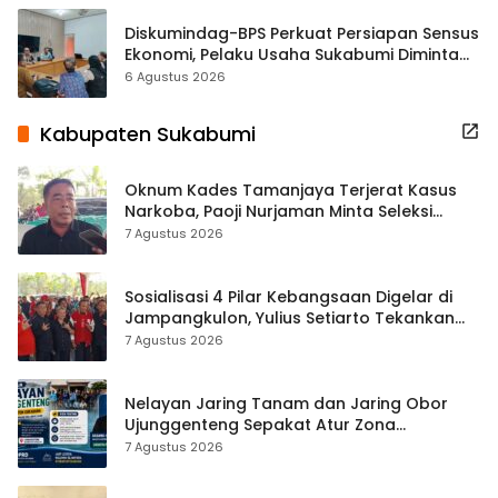
Diskumindag-BPS Perkuat Persiapan Sensus
Ekonomi, Pelaku Usaha Sukabumi Diminta
Terbuka Beri Data
6 Agustus 2026
Kabupaten Sukabumi
Oknum Kades Tamanjaya Terjerat Kasus
Narkoba, Paoji Nurjaman Minta Seleksi
Calon Kades Diperketat
7 Agustus 2026
Sosialisasi 4 Pilar Kebangsaan Digelar di
Jampangkulon, Yulius Setiarto Tekankan
Pentingnya Persatuan
7 Agustus 2026
Nelayan Jaring Tanam dan Jaring Obor
Ujunggenteng Sepakat Atur Zona
Penangkapan
7 Agustus 2026