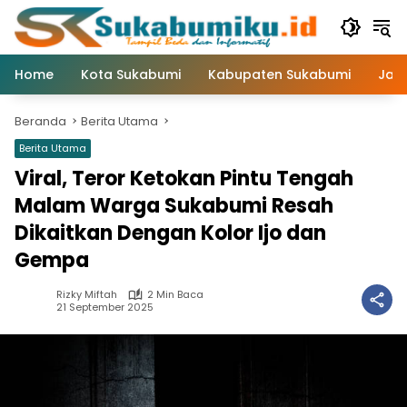
Langsung
ke
konten
Home
Kota Sukabumi
Kabupaten Sukabumi
Jaw
Beranda
Berita Utama
Berita Utama
Viral, Teror Ketokan Pintu Tengah
Malam Warga Sukabumi Resah
Dikaitkan Dengan Kolor Ijo dan
Gempa
Rizky Miftah
2 Min Baca
21 September 2025