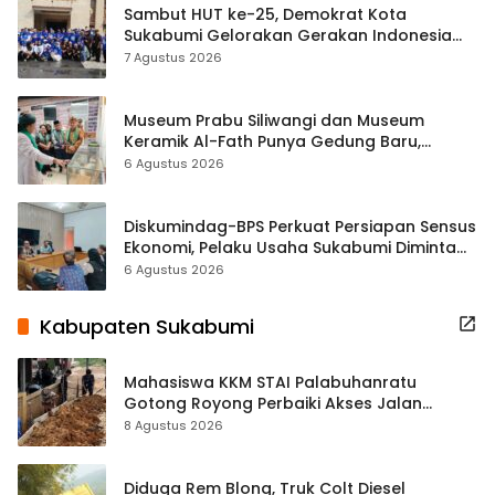
Sambut HUT ke-25, Demokrat Kota
Sukabumi Gelorakan Gerakan Indonesia
ASRI Lewat Aksi Bersih Masjid Agung
7 Agustus 2026
Museum Prabu Siliwangi dan Museum
Keramik Al-Fath Punya Gedung Baru,
Hampir 500 Koleksi Dipisahkan
6 Agustus 2026
Diskumindag-BPS Perkuat Persiapan Sensus
Ekonomi, Pelaku Usaha Sukabumi Diminta
Terbuka Beri Data
6 Agustus 2026
Kabupaten Sukabumi
Mahasiswa KKM STAI Palabuhanratu
Gotong Royong Perbaiki Akses Jalan
Majelis Ta’lim di Sagaranten
8 Agustus 2026
Diduga Rem Blong, Truk Colt Diesel