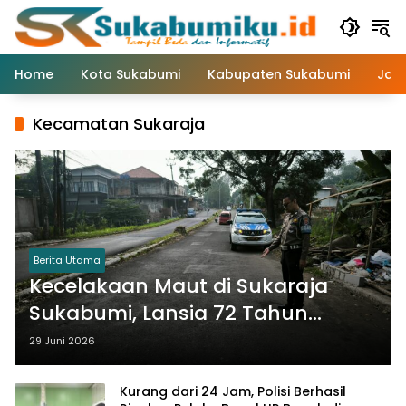
Langsung
ke
konten
Home
Kota Sukabumi
Kabupaten Sukabumi
Jaw
Kecamatan Sukaraja
Berita Utama
Kecelakaan Maut di Sukaraja
Sukabumi, Lansia 72 Tahun
Tewas Saat Menyeberang Jalan
29 Juni 2026
Kurang dari 24 Jam, Polisi Berhasil