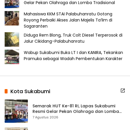
Gelar Pekan Olahraga dan Lomba Tradisional
Mahasiswa KKM STAI Palabuhanratu Gotong
Royong Perbaiki Akses Jalan Majelis Ta’lim di
Sagaranten
Diduga Rem Blong, Truk Colt Diesel Terperosok di
Jalur Cikidang–Palabuhanratu
Wabup Sukabumi Buka LT I dan KANIRA, Tekankan
Pramuka sebagai Wadah Pembentukan Karakter
Kota Sukabumi
Semarak HUT Ke-81 RI, Lapas Sukabumi
Resmi Gelar Pekan Olahraga dan Lomba
Tradisional
7 Agustus 2026