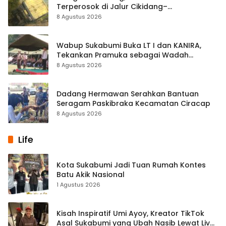
Terperosok di Jalur Cikidang–
Palabuhanratu
8 Agustus 2026
Wabup Sukabumi Buka LT I dan KANIRA,
Tekankan Pramuka sebagai Wadah
Pembentukan Karakter
8 Agustus 2026
Dadang Hermawan Serahkan Bantuan
Seragam Paskibraka Kecamatan Ciracap
8 Agustus 2026
Life
Kota Sukabumi Jadi Tuan Rumah Kontes
Batu Akik Nasional
1 Agustus 2026
Kisah Inspiratif Umi Ayoy, Kreator TikTok
Asal Sukabumi yang Ubah Nasib Lewat Live