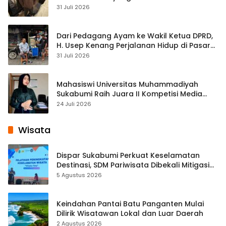
Streaming
31 Juli 2026
Dari Pedagang Ayam ke Wakil Ketua DPRD,
H. Usep Kenang Perjalanan Hidup di Pasar
Cisaat
31 Juli 2026
Mahasiswi Universitas Muhammadiyah
Sukabumi Raih Juara II Kompetisi Media
Pembelajaran Digital Tingkat Internasional
24 Juli 2026
Wisata
Dispar Sukabumi Perkuat Keselamatan
Destinasi, SDM Pariwisata Dibekali Mitigasi
hingga Teknik Evakuasi
5 Agustus 2026
Keindahan Pantai Batu Panganten Mulai
Dilirik Wisatawan Lokal dan Luar Daerah
2 Agustus 2026