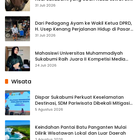
Streaming
31 Juli 2026
Dari Pedagang Ayam ke Wakil Ketua DPRD,
H. Usep Kenang Perjalanan Hidup di Pasar
Cisaat
31 Juli 2026
Mahasiswi Universitas Muhammadiyah
Sukabumi Raih Juara II Kompetisi Media
Pembelajaran Digital Tingkat Internasional
24 Juli 2026
Wisata
Dispar Sukabumi Perkuat Keselamatan
Destinasi, SDM Pariwisata Dibekali Mitigasi
hingga Teknik Evakuasi
5 Agustus 2026
Keindahan Pantai Batu Panganten Mulai
Dilirik Wisatawan Lokal dan Luar Daerah
2 Agustus 2026