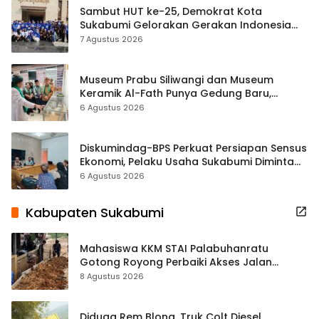
Sambut HUT ke-25, Demokrat Kota
Sukabumi Gelorakan Gerakan Indonesia
ASRI Lewat Aksi Bersih Masjid Agung
7 Agustus 2026
Museum Prabu Siliwangi dan Museum
Keramik Al-Fath Punya Gedung Baru,
Hampir 500 Koleksi Dipisahkan
6 Agustus 2026
Diskumindag-BPS Perkuat Persiapan Sensus
Ekonomi, Pelaku Usaha Sukabumi Diminta
Terbuka Beri Data
6 Agustus 2026
Kabupaten Sukabumi
Mahasiswa KKM STAI Palabuhanratu
Gotong Royong Perbaiki Akses Jalan
Majelis Ta’lim di Sagaranten
8 Agustus 2026
Diduga Rem Blong, Truk Colt Diesel