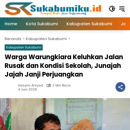
Langsung
ke
konten
Home
Kota Sukabumi
Kabupaten Sukabumi
Jaw
Beranda
Kabupaten Sukabumi
Kabupaten Sukabumi
Warga Warungkiara Keluhkan Jalan
Rusak dan Kondisi Sekolah, Junajah
Jajah Janji Perjuangkan
Hasyim Arsyad
2 Min Baca
4 Juni 2026