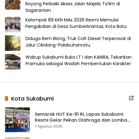
Royong Perbaiki Akses Jalan Majelis Ta’lim di
Sagaranten
Kelompok 89 KKN MAs 2026 Resmi Memulai
Pengabdian di Desa Sumberbrantas, Kota Batu
Diduga Rem Blong, Truk Colt Diesel Terperosok di
Jalur Cikidang–Palabuhanratu
Wabup Sukabumi Buka LT I dan KANIRA, Tekankan
Pramuka sebagai Wadah Pembentukan Karakter
Kota Sukabumi
Semarak HUT Ke-81 RI, Lapas Sukabumi
Resmi Gelar Pekan Olahraga dan Lomba
Tradisional
7 Agustus 2026