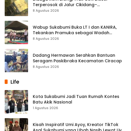
Terperosok di Jalur Cikidang–
Palabuhanratu
8 Agustus 2026
Wabup Sukabumi Buka LT I dan KANIRA,
Tekankan Pramuka sebagai Wadah
Pembentukan Karakter
8 Agustus 2026
Dadang Hermawan Serahkan Bantuan
Seragam Paskibraka Kecamatan Ciracap
8 Agustus 2026
Life
Kota Sukabumi Jadi Tuan Rumah Kontes
Batu Akik Nasional
1 Agustus 2026
Kisah Inspiratif Umi Ayoy, Kreator TikTok
Asal Sukabumi yang Ubah Nasib Lewat Live