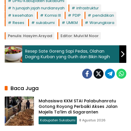
DPRD Kabupaten sukabumi
h junajah jajah nurdiansyah
infrastruktur
kesehatan
Komisi III
PDIP
pendidikan
Reses
sukabumi
UMKM
Warungkiara
Penulis: Hasyim Arsyad
Editor: Mulvi M Noor
Resep Sate Goreng Sapi Pedas, Olahan
Daging Kurban yang Gurih dan Bikin Nagih
Baca Juga
Mahasiswa KKM STAI Palabuhanratu
Gotong Royong Perbaiki Akses Jalan
Majelis Ta’lim di Sagaranten
Kabupaten Sukabumi
8 Agustus 2026