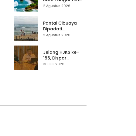
Mulai Dilirik
2 Agustus 2026
Wisatawan Lokal
at
dan Luar Daerah
Pantai Cibuaya
Dipadati
Wisatawan,
2 Agustus 2026
Balawista Ingatkan
p di
Pengunjung Tetap
Waspada
Jelang HJKS ke-
156, Dispar
Kabupaten
30 Juli 2026
Sukabumi Perkuat
si
Promosi Wisata
Lewat Publikasi
Digital