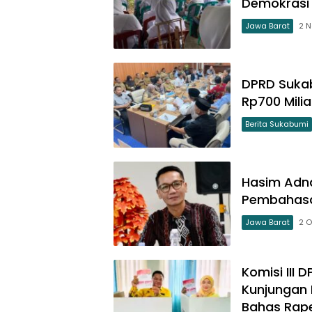
Demokrasi 
Jawa Barat
2 
DPRD Sukab
Rp700 Mili
Berita Sukabumi
Hasim Adna
Pembahasa
Jawa Barat
2 O
Komisi III
Kunjungan
Bahas Rap