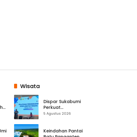
Wisata
Dispar Sukabumi
ah
Perkuat
k
Keselamatan
5 Agustus 2026
Destinasi, SDM
Pariwisata Dibekali
Mitigasi hingga
 Umi
Keindahan Pantai
Teknik Evakuasi
Batu Panganten