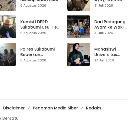
Perayaan HUT RI,
TikTok Asal
6 Agustus 2026
31 Juli 2026
Mahasiswa KKM
Sukabumi yang
dan Warga
Ubah Nasib Lew
Satukan Tenaga
Live Streaming
Komisi I DPRD
Dari Pedagang
Sukabumi Usul Tes
Ayam ke Wakil
Rambut Jadi
Ketua DPRD, H.
6 Agustus 2026
31 Juli 2026
Syarat Calon
Usep Kenang
Kades di Pilkades
Perjalanan Hidu
2027
Pasar Cisaat
Polres Sukabumi
Mahasiswi
Beberkan
Universitas
Kronologi
Muhammadiyah
6 Agustus 2026
24 Juli 2026
Diamankannya
Sukabumi Raih
Kades Tamanjaya
Juara II Kompeti
dalam Kasus Sabu
Media
Pembelajaran
Digital Tingkat
Internasional
Disclaimer
Pedoman Media Siber
Redaksi
 Bersatu