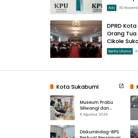
Adv
30 Novemb
DPRD Kota 
Orang Tua 
Cikole Suk
Berita Utama
8
Kota Sukabumi
Museum Prabu
Siliwangi dan
Museum Keramik
6 Agustus 2026
Al-Fath Punya
Gedung Baru,
Hampir 500 Koleksi
Diskumindag-BPS
Dipisahkan
Perkuat Persiapan