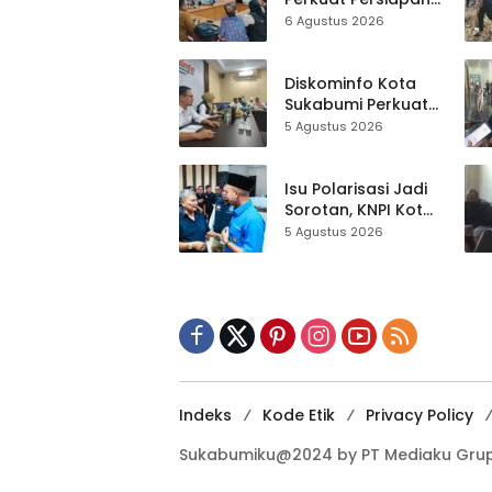
Sensus Ekonomi,
6 Agustus 2026
Pelaku Usaha
Sukabumi Diminta
Terbuka Beri Data
Diskominfo Kota
Sukabumi Perkuat
Satu Data
5 Agustus 2026
Indonesia,
Sinkronisasi Data
Kewilayahan
Isu Polarisasi Jadi
Dikebut
Sorotan, KNPI Kota
Sukabumi Ajak
5 Agustus 2026
Pemuda Perkuat
Nilai Kebangsaan
Indeks
Kode Etik
Privacy Policy
Sukabumiku@2024 by PT Mediaku Grup