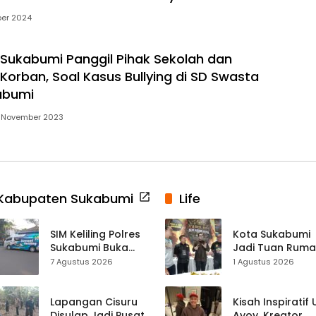
er 2024
Sukabumi Panggil Pihak Sekolah dan
Korban, Soal Kasus Bullying di SD Swasta
abumi
 November 2023
Kabupaten Sukabumi
Life
SIM Keliling Polres
Kota Sukabumi
Sukabumi Buka
Jadi Tuan Rum
Layanan di
Kontes Batu Aki
7 Agustus 2026
1 Agustus 2026
Cikembar pada
Nasional
Jumat, 7 Agustus
2026
Lapangan Cisuru
Kisah Inspiratif
Disulap Jadi Pusat
Ayoy, Kreator