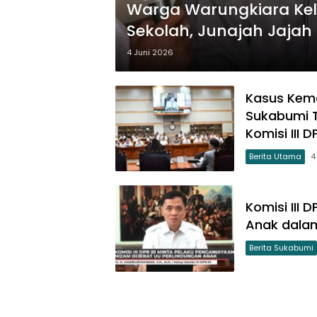
Warga Warungkiara Kel
Sekolah, Junajah Jajah
4 Juni 2026
Kasus Kema
Sukabumi T
Komisi III D
Berita Utama
4
Komisi III
Anak dalam
Berita Sukabumi