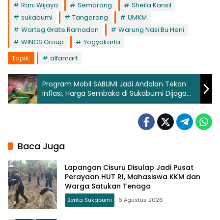
Rani Wijaya
Semarang
Sheila Kansil
sukabumi
Tangerang
UMKM
Warteg Gratis Ramadan
Warung Nasi Bu Heni
WINGS Group
Yogyakarta
Topik:
alfamart
Program Mobil SABUMI Jadi Andalan Tekan
Inflasi, Harga Sembako di Sukabumi Dijaga
Stabil
Baca Juga
Lapangan Cisuru Disulap Jadi Pusat
Perayaan HUT RI, Mahasiswa KKM dan
Warga Satukan Tenaga
Berita Sukabumi
6 Agustus 2026