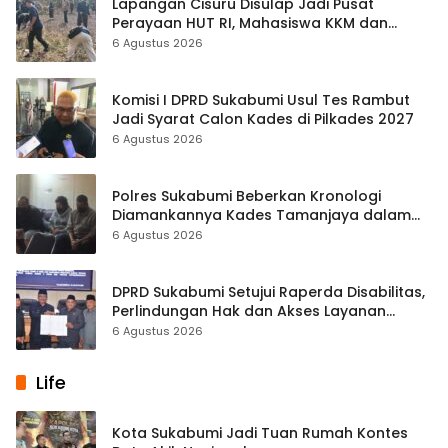
Lapangan Cisuru Disulap Jadi Pusat
Perayaan HUT RI, Mahasiswa KKM dan
Warga Satukan Tenaga
6 Agustus 2026
Komisi I DPRD Sukabumi Usul Tes Rambut
Jadi Syarat Calon Kades di Pilkades 2027
6 Agustus 2026
Polres Sukabumi Beberkan Kronologi
Diamankannya Kades Tamanjaya dalam
Kasus Sabu
6 Agustus 2026
DPRD Sukabumi Setujui Raperda Disabilitas,
Perlindungan Hak dan Akses Layanan
Diperkuat
6 Agustus 2026
Life
Kota Sukabumi Jadi Tuan Rumah Kontes