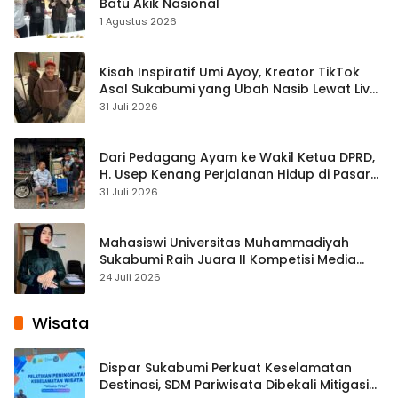
Batu Akik Nasional
1 Agustus 2026
Kisah Inspiratif Umi Ayoy, Kreator TikTok
Asal Sukabumi yang Ubah Nasib Lewat Live
Streaming
31 Juli 2026
Dari Pedagang Ayam ke Wakil Ketua DPRD,
H. Usep Kenang Perjalanan Hidup di Pasar
Cisaat
31 Juli 2026
Mahasiswi Universitas Muhammadiyah
Sukabumi Raih Juara II Kompetisi Media
Pembelajaran Digital Tingkat Internasional
24 Juli 2026
Wisata
Dispar Sukabumi Perkuat Keselamatan
Destinasi, SDM Pariwisata Dibekali Mitigasi