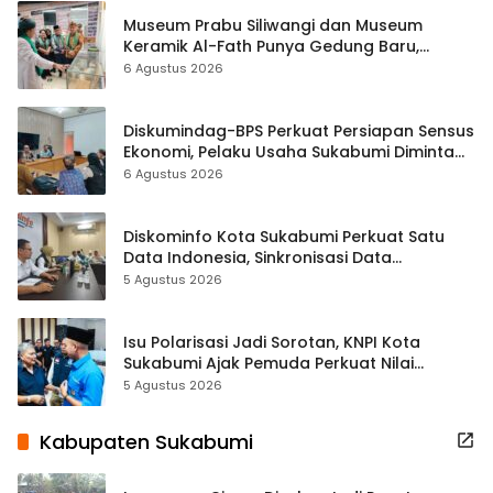
Museum Prabu Siliwangi dan Museum
Keramik Al-Fath Punya Gedung Baru,
Hampir 500 Koleksi Dipisahkan
6 Agustus 2026
Diskumindag-BPS Perkuat Persiapan Sensus
Ekonomi, Pelaku Usaha Sukabumi Diminta
Terbuka Beri Data
6 Agustus 2026
Diskominfo Kota Sukabumi Perkuat Satu
Data Indonesia, Sinkronisasi Data
Kewilayahan Dikebut
5 Agustus 2026
Isu Polarisasi Jadi Sorotan, KNPI Kota
Sukabumi Ajak Pemuda Perkuat Nilai
Kebangsaan
5 Agustus 2026
Kabupaten Sukabumi