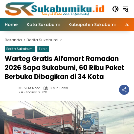
Langsung
ke
konten
Home
Kota Sukabumi
Kabupaten Sukabumi
Jaw
Beranda
Berita Sukabumi
Berita Sukabumi
Ekbis
Warteg Gratis Alfamart Ramadan
2026 Sapa Sukabumi, 60 Ribu Paket
Berbuka Dibagikan di 34 Kota
Mulvi M Noor
3 Min Baca
24 Februari 2026