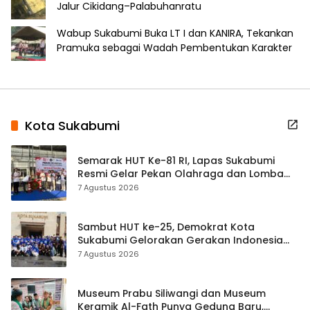
Jalur Cikidang–Palabuhanratu
Wabup Sukabumi Buka LT I dan KANIRA, Tekankan
Pramuka sebagai Wadah Pembentukan Karakter
Kota Sukabumi
Semarak HUT Ke-81 RI, Lapas Sukabumi
Resmi Gelar Pekan Olahraga dan Lomba
Tradisional
7 Agustus 2026
Sambut HUT ke-25, Demokrat Kota
Sukabumi Gelorakan Gerakan Indonesia
ASRI Lewat Aksi Bersih Masjid Agung
7 Agustus 2026
Museum Prabu Siliwangi dan Museum
Keramik Al-Fath Punya Gedung Baru,