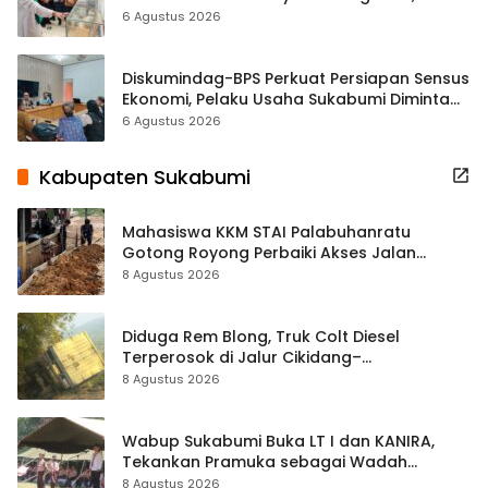
Hampir 500 Koleksi Dipisahkan
6 Agustus 2026
Diskumindag-BPS Perkuat Persiapan Sensus
Ekonomi, Pelaku Usaha Sukabumi Diminta
Terbuka Beri Data
6 Agustus 2026
Kabupaten Sukabumi
Mahasiswa KKM STAI Palabuhanratu
Gotong Royong Perbaiki Akses Jalan
Majelis Ta’lim di Sagaranten
8 Agustus 2026
Diduga Rem Blong, Truk Colt Diesel
Terperosok di Jalur Cikidang–
Palabuhanratu
8 Agustus 2026
Wabup Sukabumi Buka LT I dan KANIRA,
Tekankan Pramuka sebagai Wadah
Pembentukan Karakter
8 Agustus 2026