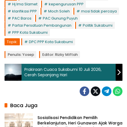
Hj Ima Slamet
kepengurusan PPP
klarifikasi PPP
Moch Soleh
mosi tidak percaya
PAC Baros
PAC Gunung Puyuh
Partai Persatuan Pembangunan
Politik Sukabumi
PPP Kota Sukabumi
Topik:
DPC PPP Kota Sukabumi
Penulis: Yosep
Editor: Rizky Miftah
Prakiraan Cuaca Sukabumi 10 Juli 2026,
Cerah Sepanjang Hari
Baca Juga
Sosialisasi Pendidikan Pemilih
Berkelanjutan, Heri Gunawan Ajak Warga