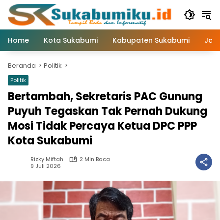
Langsung
ke
konten
Home
Kota Sukabumi
Kabupaten Sukabumi
Jaw
Beranda
Politik
Politik
Bertambah, Sekretaris PAC Gunung
Puyuh Tegaskan Tak Pernah Dukung
Mosi Tidak Percaya Ketua DPC PPP
Kota Sukabumi
Rizky Miftah
2 Min Baca
9 Juli 2026