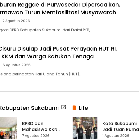
buran Reggae di Purwasedar Dipersoalkan,
rmawan Turun Memfasilitasi Musyawarah
7 Agustus 2026
ota DPRD Kabupaten Sukabumi dari Fraksi PKB,…
isuru Disulap Jadi Pusat Perayaan HUT RI,
 KKM dan Warga Satukan Tenaga
6 Agustus 2026
elang peringatan Hari Ulang Tahun (HUT)…
Kabupaten Sukabumi
Life
BPBD dan
Kota Sukabumi
Mahasiswa KKN
Jadi Tuan Rum
Edukasi Mitigasi
Kontes Batu Aki
7 Agustus 2026
1 Agustus 2026