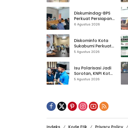
Al-Fath Punya
Gedung Baru,
Hampir 500 Koleksi
Diskumindag-BPS
Dipisahkan
Perkuat Persiapan
Sensus Ekonomi,
6 Agustus 2026
Pelaku Usaha
Sukabumi Diminta
Terbuka Beri Data
Diskominfo Kota
Sukabumi Perkuat
Satu Data
5 Agustus 2026
Indonesia,
Sinkronisasi Data
Kewilayahan
Isu Polarisasi Jadi
Dikebut
Sorotan, KNPI Kota
Sukabumi Ajak
5 Agustus 2026
Pemuda Perkuat
Nilai Kebangsaan
Indeks
Kode Etik
Privacy Policy