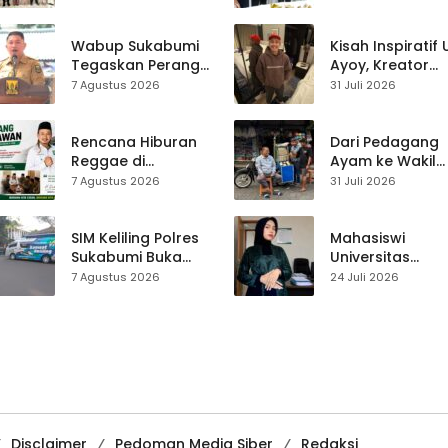
Bencana ke
Nasional
Ratusan Siswa
SMPN 1 Simpenan
Wabup Sukabumi
Kisah Inspiratif
Tegaskan Perang
Ayoy, Kreator
terhadap Narkoba
TikTok Asal
7 Agustus 2026
31 Juli 2026
Usai Dugaan Kades
Sukabumi yang
Terlibat
Ubah Nasib Lew
Live Streaming
Rencana Hiburan
Dari Pedagang
Reggae di
Ayam ke Wakil
Purwasedar
Ketua DPRD, H.
7 Agustus 2026
31 Juli 2026
Dipersoalkan,
Usep Kenang
Dadang Hermawan
Perjalanan Hidu
Turun Memfasilitasi
Pasar Cisaat
SIM Keliling Polres
Mahasiswi
Musyawarah
Sukabumi Buka
Universitas
Layanan di
Muhammadiyah
7 Agustus 2026
24 Juli 2026
Cikembar pada
Sukabumi Raih
Jumat, 7 Agustus
Juara II Kompeti
2026
Media
Pembelajaran
Digital Tingkat
Internasional
Disclaimer
Pedoman Media Siber
Redaksi