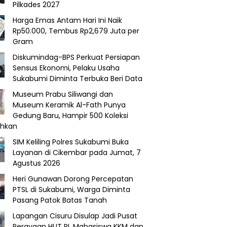
Pilkades 2027
Harga Emas Antam Hari Ini Naik
Rp50.000, Tembus Rp2,679 Juta per
Gram
Diskumindag-BPS Perkuat Persiapan
Sensus Ekonomi, Pelaku Usaha
Sukabumi Diminta Terbuka Beri Data
Museum Prabu Siliwangi dan
Museum Keramik Al-Fath Punya
Gedung Baru, Hampir 500 Koleksi
ahkan
SIM Keliling Polres Sukabumi Buka
Layanan di Cikembar pada Jumat, 7
Agustus 2026
Heri Gunawan Dorong Percepatan
PTSL di Sukabumi, Warga Diminta
Pasang Patok Batas Tanah
Lapangan Cisuru Disulap Jadi Pusat
Perayaan HUT RI, Mahasiswa KKM dan