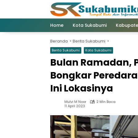
Langsung
ke
konten
Home
Kota Sukabumi
Kabupate
Beranda
Berita Sukabumi
Berita Sukabumi
Kota Sukabumi
Bulan Ramadan, P
Bongkar Peredara
Ini Lokasinya
Mulvi M Noor
2 Min Baca
11 April 2023