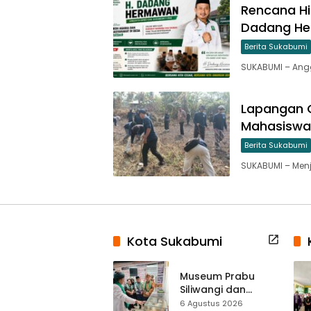
Rencana Hi
Dadang He
Berita Sukabumi
SUKABUMI – Angg
Lapangan C
Mahasiswa
Berita Sukabumi
SUKABUMI – Menj
Kota Sukabumi
Museum Prabu
Siliwangi dan
Museum Keramik
6 Agustus 2026