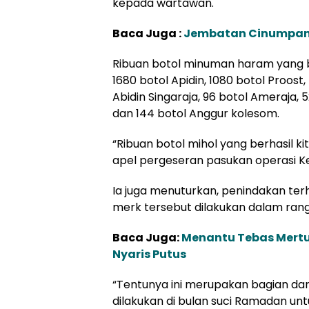
kepada wartawan.
Baca Juga :
Jembatan Cinumpang
Ribuan botol minuman haram yang berh
1680 botol Apidin, 1080 botol Proost, 
Abidin Singaraja, 96 botol Ameraja, 
dan 144 botol Anggur kolesom.
“Ribuan botol mihol yang berhasil k
apel pergeseran pasukan operasi K
Ia juga menuturkan, penindakan te
merk tersebut dilakukan dalam rangk
Baca Juga:
Menantu Tebas Mert
Nyaris Putus
“Tentunya ini merupakan bagian dari
dilakukan di bulan suci Ramadan 