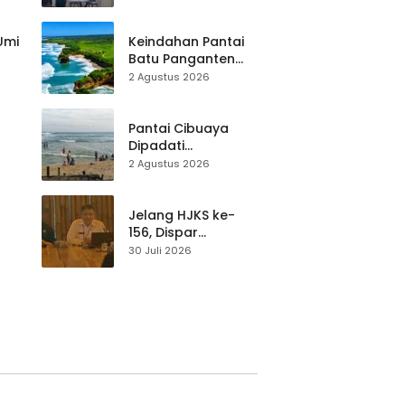
Destinasi, SDM
Pariwisata Dibekali
Mitigasi hingga
 Umi
Keindahan Pantai
Teknik Evakuasi
Batu Panganten
Mulai Dilirik
2 Agustus 2026
Wisatawan Lokal
at
dan Luar Daerah
Pantai Cibuaya
Dipadati
Wisatawan,
2 Agustus 2026
Balawista Ingatkan
p di
Pengunjung Tetap
Waspada
Jelang HJKS ke-
156, Dispar
Kabupaten
30 Juli 2026
Sukabumi Perkuat
si
Promosi Wisata
Lewat Publikasi
Digital