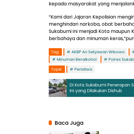
kepada masyarakat yang menjalankan
“Kami dari Jajaran Kepolisian men
menghindari narkoba, obat berbaha
Sukabumi ini menjadi Kota maupun 
berbahaya dan minuman keras,”pun
Tag:
AKBP Ari Setyawan Wibowo
Minuman Beralkohol
Polres Suka
Topik:
Peristiwa
Di Kota Sukabumi Penerapan Si
Ini yang Dilakukan Dishub
Baca Juga