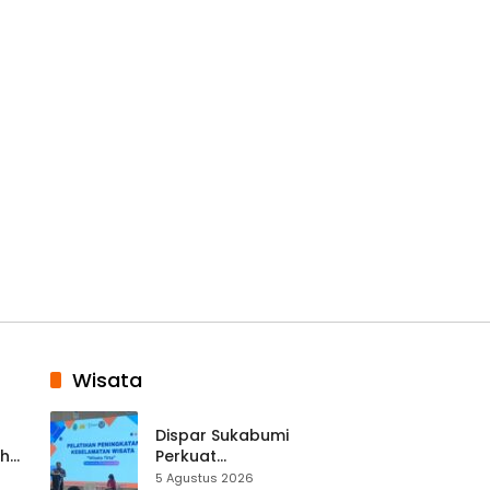
Wisata
Dispar Sukabumi
ah
Perkuat
k
Keselamatan
5 Agustus 2026