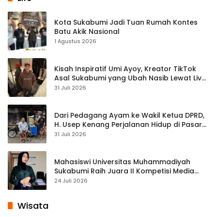
Kota Sukabumi Jadi Tuan Rumah Kontes
Batu Akik Nasional
1 Agustus 2026
Kisah Inspiratif Umi Ayoy, Kreator TikTok
Asal Sukabumi yang Ubah Nasib Lewat Live
Streaming
31 Juli 2026
Dari Pedagang Ayam ke Wakil Ketua DPRD,
H. Usep Kenang Perjalanan Hidup di Pasar
Cisaat
31 Juli 2026
Mahasiswi Universitas Muhammadiyah
Sukabumi Raih Juara II Kompetisi Media
Pembelajaran Digital Tingkat Internasional
24 Juli 2026
Wisata