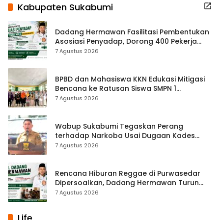
Kabupaten Sukabumi
Dadang Hermawan Fasilitasi Pembentukan
Asosiasi Penyadap, Dorong 400 Pekerja
Dapat Perlindungan BPJS
7 Agustus 2026
BPBD dan Mahasiswa KKN Edukasi Mitigasi
Bencana ke Ratusan Siswa SMPN 1
Simpenan
7 Agustus 2026
Wabup Sukabumi Tegaskan Perang
terhadap Narkoba Usai Dugaan Kades
Terlibat
7 Agustus 2026
Rencana Hiburan Reggae di Purwasedar
Dipersoalkan, Dadang Hermawan Turun
Memfasilitasi Musyawarah
7 Agustus 2026
Life