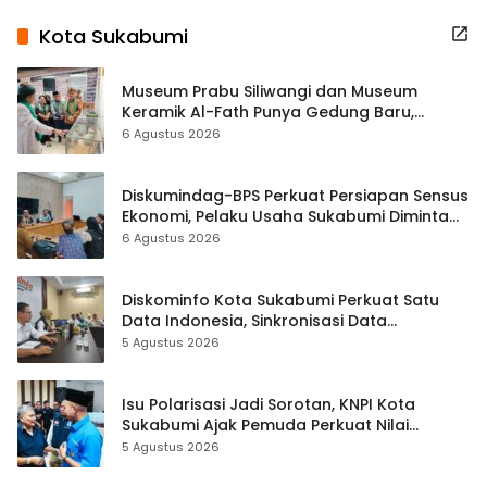
Kota Sukabumi
Museum Prabu Siliwangi dan Museum
Keramik Al-Fath Punya Gedung Baru,
Hampir 500 Koleksi Dipisahkan
6 Agustus 2026
Diskumindag-BPS Perkuat Persiapan Sensus
Ekonomi, Pelaku Usaha Sukabumi Diminta
Terbuka Beri Data
6 Agustus 2026
Diskominfo Kota Sukabumi Perkuat Satu
Data Indonesia, Sinkronisasi Data
Kewilayahan Dikebut
5 Agustus 2026
Isu Polarisasi Jadi Sorotan, KNPI Kota
Sukabumi Ajak Pemuda Perkuat Nilai
Kebangsaan
5 Agustus 2026