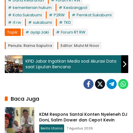
Dana Kelurahan
Forum RT RW
kementerian hukum
Kesbangpol
Kota Sukabumi
P2RW
Pemkot Sukabumi
rt rw
sukabumi
TKD
Topik:
ayap zaki
Forum RT RW
Penulis: Rama Saputra
Editor: Mulvi M Noor
KPID Jabar Ingatkan Media soal Akurasi Data
saat Liputan Bencana
Baca Juga
KDM Respons Santai Konten Nyeleneh DJ
Doni, Salim Dower dan Cepot Kevin
Berita Utama
7 Agustus 2026