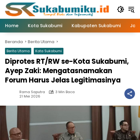
Langsung
ke
konten
Home
Kota Sukabumi
Kabupaten Sukabumi
Jaw
Beranda
Berita Utama
Berita Utama
Kota Sukabumi
Diprotes RT/RW se-Kota Sukabumi,
Ayep Zaki: Mengatasnamakan
Forum Harus Jelas Legitimasinya
Rama Saputra
3 Min Baca
21 Mei 2026