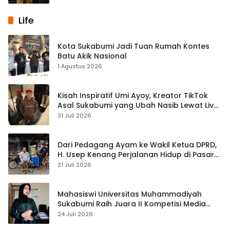
Life
Kota Sukabumi Jadi Tuan Rumah Kontes
Batu Akik Nasional
1 Agustus 2026
Kisah Inspiratif Umi Ayoy, Kreator TikTok
Asal Sukabumi yang Ubah Nasib Lewat Live
Streaming
31 Juli 2026
Dari Pedagang Ayam ke Wakil Ketua DPRD,
H. Usep Kenang Perjalanan Hidup di Pasar
Cisaat
31 Juli 2026
Mahasiswi Universitas Muhammadiyah
Sukabumi Raih Juara II Kompetisi Media
Pembelajaran Digital Tingkat Internasional
24 Juli 2026