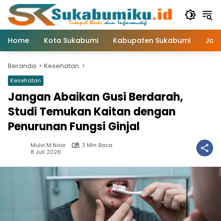
Langsung
ke
konten
Home
Kota Sukabumi
Kabupaten Sukabumi
Jaw
Beranda
Kesehatan
Kesehatan
Jangan Abaikan Gusi Berdarah,
Studi Temukan Kaitan dengan
Penurunan Fungsi Ginjal
Mulvi M Noor
3 Min Baca
8 Juli 2026