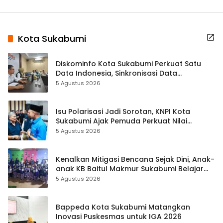
Kota Sukabumi
Diskominfo Kota Sukabumi Perkuat Satu
Data Indonesia, Sinkronisasi Data
Kewilayahan Dikebut
5 Agustus 2026
Isu Polarisasi Jadi Sorotan, KNPI Kota
Sukabumi Ajak Pemuda Perkuat Nilai
Kebangsaan
5 Agustus 2026
Kenalkan Mitigasi Bencana Sejak Dini, Anak-
anak KB Baitul Makmur Sukabumi Belajar
Lewat Boneka Tangan
5 Agustus 2026
Bappeda Kota Sukabumi Matangkan
Inovasi Puskesmas untuk IGA 2026