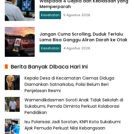
Waspadai 4 Gejala dan Kebiasaan yang
Memperparah
Kesehatan
5 Agustus 2026
Jangan Cuma Scrolling, Duduk Terlalu
Lama Bisa Ganggu Aliran Darah ke Otak
Kesehatan
4 Agustus 2026
Berita Banyak Dibaca Hari Ini
Kepala Desa di Kecamatan Ciemas Diduga
Diamankan Satnarkoba, Polisi Belum Beri
Penjelasan Resmi
Wamendikdasmen Soroti Anak Tidak Sekolah di
Sukabumi, Pemda Diminta Perkuat Kolaborasi
Pendidikan
Isu Polarisasi Jadi Sorotan, KNPI Kota Sukabumi
Ajak Pemuda Perkuat Nilai Kebangsaan