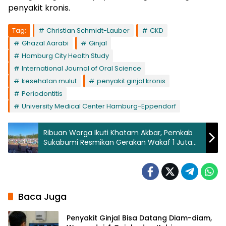
penyakit kronis.
Tag:
Christian Schmidt-Lauber
CKD
Ghazal Aarabi
Ginjal
Hamburg City Health Study
International Journal of Oral Science
kesehatan mulut
penyakit ginjal kronis
Periodontitis
University Medical Center Hamburg-Eppendorf
Ribuan Warga Ikuti Khatam Akbar, Pemkab
Sukabumi Resmikan Gerakan Wakaf 1 Juta
Al-Qur’an
Baca Juga
Penyakit Ginjal Bisa Datang Diam-diam,