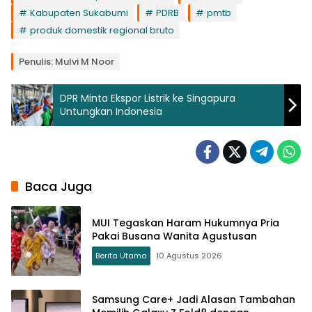
Kabupaten Sukabumi
PDRB
pmtb
produk domestik regional bruto
Penulis: Mulvi M Noor
DPR Minta Ekspor Listrik ke Singapura
Untungkan Indonesia
Baca Juga
MUI Tegaskan Haram Hukumnya Pria
Pakai Busana Wanita Agustusan
Berita Utama
10 Agustus 2026
Samsung Care+ Jadi Alasan Tambahan