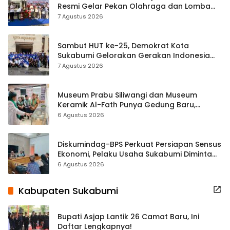
Resmi Gelar Pekan Olahraga dan Lomba
Tradisional
7 Agustus 2026
Sambut HUT ke-25, Demokrat Kota
Sukabumi Gelorakan Gerakan Indonesia
ASRI Lewat Aksi Bersih Masjid Agung
7 Agustus 2026
Museum Prabu Siliwangi dan Museum
Keramik Al-Fath Punya Gedung Baru,
Hampir 500 Koleksi Dipisahkan
6 Agustus 2026
Diskumindag-BPS Perkuat Persiapan Sensus
Ekonomi, Pelaku Usaha Sukabumi Diminta
Terbuka Beri Data
6 Agustus 2026
Kabupaten Sukabumi
Bupati Asjap Lantik 26 Camat Baru, Ini
Daftar Lengkapnya!