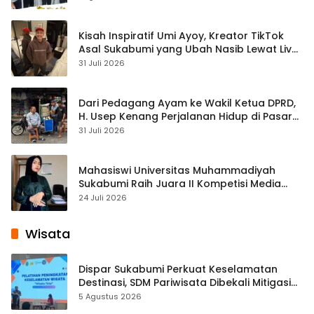
Kisah Inspiratif Umi Ayoy, Kreator TikTok
Asal Sukabumi yang Ubah Nasib Lewat Live
Streaming
31 Juli 2026
Dari Pedagang Ayam ke Wakil Ketua DPRD,
H. Usep Kenang Perjalanan Hidup di Pasar
Cisaat
31 Juli 2026
Mahasiswi Universitas Muhammadiyah
Sukabumi Raih Juara II Kompetisi Media
Pembelajaran Digital Tingkat Internasional
24 Juli 2026
Wisata
Dispar Sukabumi Perkuat Keselamatan
Destinasi, SDM Pariwisata Dibekali Mitigasi
hingga Teknik Evakuasi
5 Agustus 2026