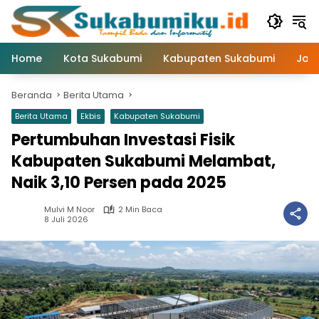
Langsung
ke
konten
Home
Kota Sukabumi
Kabupaten Sukabumi
Jaw
Beranda
Berita Utama
Berita Utama
Ekbis
Kabupaten Sukabumi
Pertumbuhan Investasi Fisik
Kabupaten Sukabumi Melambat,
Naik 3,10 Persen pada 2025
Mulvi M Noor
2 Min Baca
8 Juli 2026