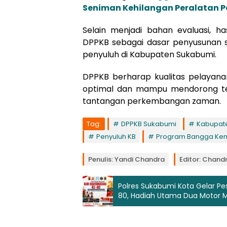
Seniman Kehilangan Peralatan P
Selain menjadi bahan evaluasi, ha
DPPKB sebagai dasar penyusunan 
penyuluh di Kabupaten Sukabumi.
DPPKB berharap kualitas pelaya
optimal dan mampu mendorong ter
tantangan perkembangan zaman.
Tag:
DPPKB Sukabumi
Kabupat
Penyuluh KB
Program Bangga Ke
Penulis: Yandi Chandra
Editor: Chand
Polres Sukabumi Kota Gelar Pe
80, Hadiah Utama Dua Motor 