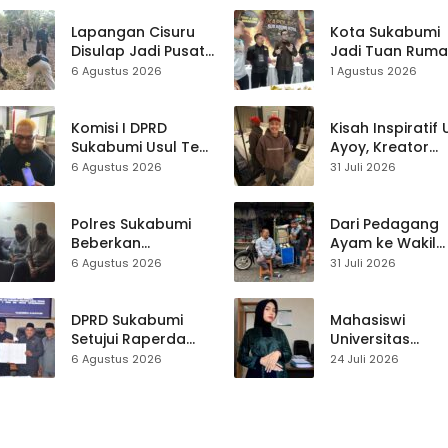
Lapangan Cisuru
Kota Sukabumi
Disulap Jadi Pusat
Jadi Tuan Rum
Perayaan HUT RI,
Kontes Batu Aki
6 Agustus 2026
1 Agustus 2026
Mahasiswa KKM
Nasional
dan Warga
Satukan Tenaga
Komisi I DPRD
Kisah Inspiratif
Sukabumi Usul Tes
Ayoy, Kreator
Rambut Jadi
TikTok Asal
6 Agustus 2026
31 Juli 2026
Syarat Calon
Sukabumi yang
Kades di Pilkades
Ubah Nasib Lew
2027
Live Streaming
Polres Sukabumi
Dari Pedagang
Beberkan
Ayam ke Wakil
Kronologi
Ketua DPRD, H.
6 Agustus 2026
31 Juli 2026
Diamankannya
Usep Kenang
Kades Tamanjaya
Perjalanan Hidu
dalam Kasus Sabu
Pasar Cisaat
DPRD Sukabumi
Mahasiswi
Setujui Raperda
Universitas
Disabilitas,
Muhammadiyah
6 Agustus 2026
24 Juli 2026
Perlindungan Hak
Sukabumi Raih
dan Akses Layanan
Juara II Kompeti
Diperkuat
Media
Pembelajaran