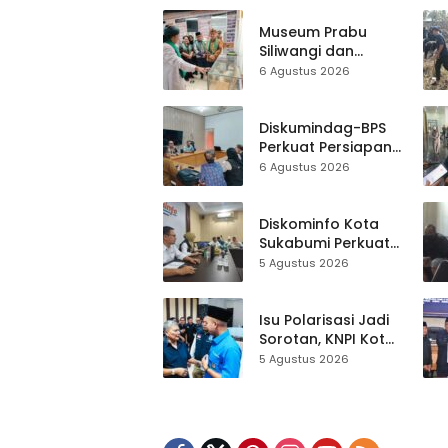
Museum Prabu
Siliwangi dan
Museum Keramik
6 Agustus 2026
Al-Fath Punya
Gedung Baru,
Hampir 500 Koleksi
Diskumindag-BPS
Dipisahkan
Perkuat Persiapan
Sensus Ekonomi,
6 Agustus 2026
Pelaku Usaha
Sukabumi Diminta
Terbuka Beri Data
Diskominfo Kota
Sukabumi Perkuat
Satu Data
5 Agustus 2026
Indonesia,
Sinkronisasi Data
Kewilayahan
Isu Polarisasi Jadi
Dikebut
Sorotan, KNPI Kota
Sukabumi Ajak
5 Agustus 2026
Pemuda Perkuat
Nilai Kebangsaan