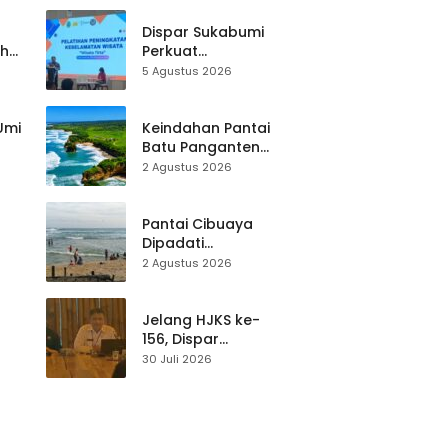
Dispar Sukabumi
ah
Perkuat
k
Keselamatan
5 Agustus 2026
Destinasi, SDM
Pariwisata Dibekali
Mitigasi hingga
 Umi
Keindahan Pantai
Teknik Evakuasi
Batu Panganten
Mulai Dilirik
2 Agustus 2026
Wisatawan Lokal
at
dan Luar Daerah
Pantai Cibuaya
Dipadati
Wisatawan,
2 Agustus 2026
Balawista Ingatkan
p di
Pengunjung Tetap
Waspada
Jelang HJKS ke-
156, Dispar
Kabupaten
30 Juli 2026
Sukabumi Perkuat
si
Promosi Wisata
Lewat Publikasi
Digital