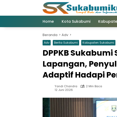
Langsung
ke
konten
Home
Kota Sukabumi
Kabupate
Beranda
Adv
Adv
Berita Sukabumi
Kabupaten Sukabumi
DPPKB Sukabumi S
Lapangan, Penyul
Adaptif Hadapi Pe
Yandi Chandra
2 Min Baca
12 Juni 2026