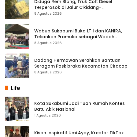
Diduga Rem Blong, Truk Colt Diesel
Terperosok di Jalur Cikidang–
Palabuhanratu
8 Agustus 2026
Wabup Sukabumi Buka LT I dan KANIRA,
Tekankan Pramuka sebagai Wadah
Pembentukan Karakter
8 Agustus 2026
Dadang Hermawan Serahkan Bantuan
Seragam Paskibraka Kecamatan Ciracap
8 Agustus 2026
Life
Kota Sukabumi Jadi Tuan Rumah Kontes
Batu Akik Nasional
1 Agustus 2026
Kisah Inspiratif Umi Ayoy, Kreator TikTok