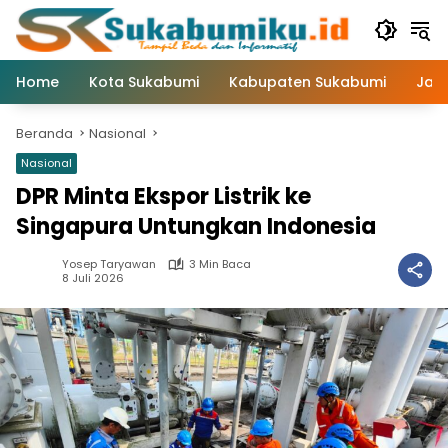
Langsung
ke
konten
Home
Kota Sukabumi
Kabupaten Sukabumi
Jaw
Beranda
Nasional
Nasional
DPR Minta Ekspor Listrik ke
Singapura Untungkan Indonesia
Yosep Taryawan
3 Min Baca
8 Juli 2026