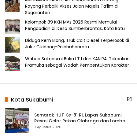
Royong Perbaiki Akses Jalan Majelis Ta’lim di
Sagaranten
Kelompok 89 KKN MAs 2026 Resmi Memulai
Pengabdian di Desa Sumberbrantas, Kota Batu
Diduga Rem Blong, Truk Colt Diesel Terperosok di
Jalur Cikidang–Palabuhanratu
Wabup Sukabumi Buka LT I dan KANIRA, Tekankan
Pramuka sebagai Wadah Pembentukan Karakter
Kota Sukabumi
Semarak HUT Ke-81 RI, Lapas Sukabumi
Resmi Gelar Pekan Olahraga dan Lomba
Tradisional
7 Agustus 2026