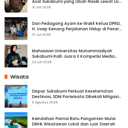
Asal Sukabumi yang Ubah Nasib Lewat Live
Streaming
31 Juli 2026
Dari Pedagang Ayam ke Wakil Ketua DPRD,
H. Usep Kenang Perjalanan Hidup di Pasar
Cisaat
31 Juli 2026
Mahasiswi Universitas Muhammadiyah
Sukabumi Raih Juara II Kompetisi Media
Pembelajaran Digital Tingkat Internasional
24 Juli 2026
Wisata
Dispar Sukabumi Perkuat Keselamatan
Destinasi, SDM Pariwisata Dibekali Mitigasi
hingga Teknik Evakuasi
5 Agustus 2026
Keindahan Pantai Batu Panganten Mulai
Dilirik Wisatawan Lokal dan Luar Daerah