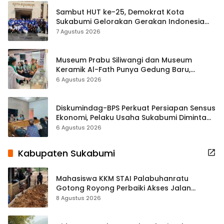
Sambut HUT ke-25, Demokrat Kota
Sukabumi Gelorakan Gerakan Indonesia
ASRI Lewat Aksi Bersih Masjid Agung
7 Agustus 2026
Museum Prabu Siliwangi dan Museum
Keramik Al-Fath Punya Gedung Baru,
Hampir 500 Koleksi Dipisahkan
6 Agustus 2026
Diskumindag-BPS Perkuat Persiapan Sensus
Ekonomi, Pelaku Usaha Sukabumi Diminta
Terbuka Beri Data
6 Agustus 2026
Kabupaten Sukabumi
Mahasiswa KKM STAI Palabuhanratu
Gotong Royong Perbaiki Akses Jalan
Majelis Ta’lim di Sagaranten
8 Agustus 2026