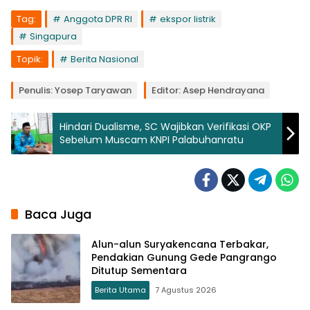
Tag:
Anggota DPR RI
ekspor listrik
Singapura
Topik:
Berita Nasional
Penulis: Yosep Taryawan
Editor: Asep Hendrayana
Hindari Dualisme, SC Wajibkan Verifikasi OKP
Sebelum Muscam KNPI Palabuhanratu
Baca Juga
Alun-alun Suryakencana Terbakar,
Pendakian Gunung Gede Pangrango
Ditutup Sementara
Berita Utama
7 Agustus 2026