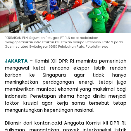
PERBAIKAN PLN: Sejumlah Petugas PT PLN saat melakukan
mengoperasikan infrastruktur kelistrikan berupa Extension Trafo 2 pada
Gas Insulated Switchgear (GIS) Pelabuhan Ratu. Foto:Istimewa
JAKARTA
– Komisi XII DPR RI meminta pemerintah
mengawal ketat rencana ekspor listrik rendah
karbon ke Singapura agar tidak hanya
meningkatkan perdagangan energi, tetapi juga
memberikan manfaat ekonomi yang maksimal bagi
Indonesia. Penetapan skema harga dinilai menjadi
faktor krusial agar kerja sama tersebut tetap
menguntungkan kepentingan nasional.
Dilansir dari kontan.co.id Anggota Komisi XII DPR RI,
Yulisman, mengatakan proyek interkoneksi listrik