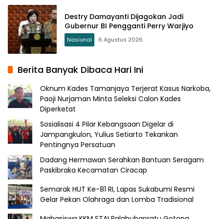
Destry Damayanti Dijagokan Jadi
Gubernur BI Pengganti Perry Warjiyo
Nasional
6 Agustus 2026
Berita Banyak Dibaca Hari Ini
Oknum Kades Tamanjaya Terjerat Kasus Narkoba,
Paoji Nurjaman Minta Seleksi Calon Kades
Diperketat
Sosialisasi 4 Pilar Kebangsaan Digelar di
Jampangkulon, Yulius Setiarto Tekankan
Pentingnya Persatuan
Dadang Hermawan Serahkan Bantuan Seragam
Paskibraka Kecamatan Ciracap
Semarak HUT Ke-81 RI, Lapas Sukabumi Resmi
Gelar Pekan Olahraga dan Lomba Tradisional
Mahasiswa KKM STAI Palabuhanratu Gotong