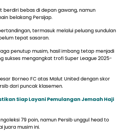
t berdiri bebas di depan gawang, namun
n belakang Persijap.
pertandingan, termasuk melalui peluang sundulan
belum tepat sasaran.
laga penutup musim, hasil imbang tetap menjadi
ng sukses mengangkat trofi Super League 2025-
esar Borneo FC atas Malut United dengan skor
rsib dari puncak klasemen.
stikan Siap Layani Pemulangan Jemaah Haji
leksi 79 poin, namun Persib unggul head to
 juara musim ini.