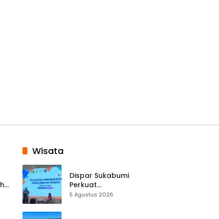
Wisata
Dispar Sukabumi
ah
Perkuat
k
Keselamatan
5 Agustus 2026
Destinasi, SDM
Pariwisata Dibekali