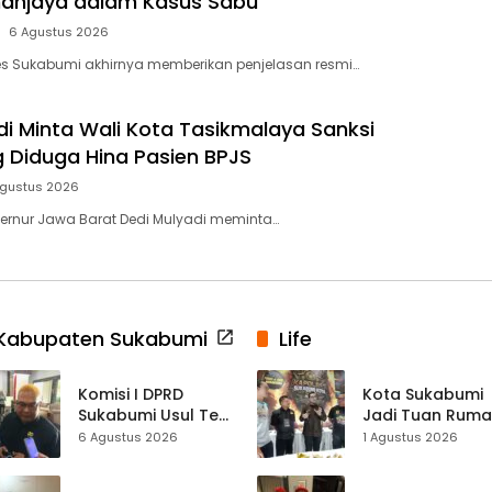
anjaya dalam Kasus Sabu
6 Agustus 2026
es Sukabumi akhirnya memberikan penjelasan resmi…
di Minta Wali Kota Tasikmalaya Sanksi
 Diduga Hina Pasien BPJS
Agustus 2026
rnur Jawa Barat Dedi Mulyadi meminta…
Kabupaten Sukabumi
Life
Komisi I DPRD
Kota Sukabumi
Sukabumi Usul Tes
Jadi Tuan Rum
Rambut Jadi
Kontes Batu Aki
6 Agustus 2026
1 Agustus 2026
Syarat Calon
Nasional
Kades di Pilkades