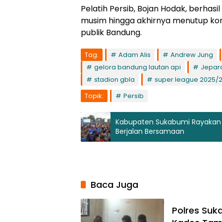
Pelatih Persib, Bojan Hodak, berha
musim hingga akhirnya menutup komp
publik Bandung.
Tag:
Adam Alis
Andrew Jung
gelora bandung lautan api
Jepar
stadion gbla
super league 2025/
Topik:
Persib
Kabupaten Sukabumi Rayakan 
Berjalan Bersamaan
Baca Juga
Polres Suk