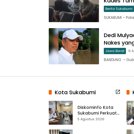
Kades Tam
Berita Sukabumi
SUKABUMI – Polr
Dedi Mulya
Nakes yang
Jawa Barat
6 
BANDUNG – Gube
Kota Sukabumi
Diskominfo Kota
Sukabumi Perkuat
Satu Data
5 Agustus 2026
Indonesia,
Sinkronisasi Data