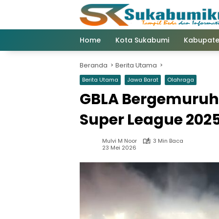
Langsung
ke
konten
Home
Kota Sukabumi
Kabupate
Beranda
Berita Utama
Berita Utama
Jawa Barat
Olahraga
GBLA Bergemuruh,
Super League 202
Mulvi M Noor
3 Min Baca
23 Mei 2026