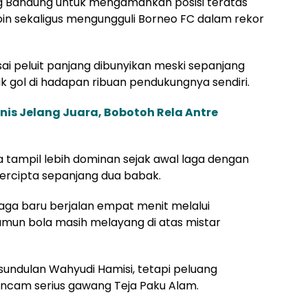
ung Bandung untuk mengamankan posisi teratas
oin sekaligus mengungguli Borneo FC dalam rekor
ai peluit panjang dibunyikan meski sepanjang
 gol di hadapan ribuan pendukungnya sendiri.
anis Jelang Juara, Bobotoh Rela Antre
 tampil lebih dominan sejak awal laga dengan
ercipta sepanjang dua babak.
laga baru berjalan empat menit melalui
amun bola masih melayang di atas mistar
ndulan Wahyudi Hamisi, tetapi peluang
cam serius gawang Teja Paku Alam.