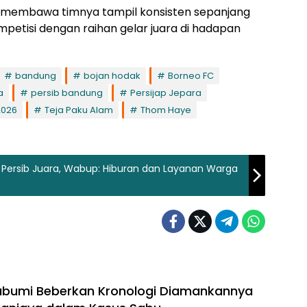
sil membawa timnya tampil konsisten sepanjang
etisi dengan raihan gelar juara di hadapan
bandung
bojan hodak
Borneo FC
a
persib bandung
Persijap Jepara
2026
Teja Paku Alam
Thom Haye
Persib Juara, Wabup: Hiburan dan Layanan Warga
abumi Beberkan Kronologi Diamankannya