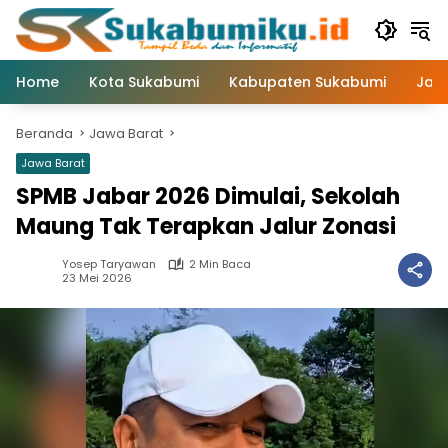
Langsung
ke
konten
Home
Kota Sukabumi
Kabupaten Sukabumi
Jaw
Beranda
Jawa Barat
Jawa Barat
SPMB Jabar 2026 Dimulai, Sekolah
Maung Tak Terapkan Jalur Zonasi
Yosep Taryawan
2 Min Baca
23 Mei 2026