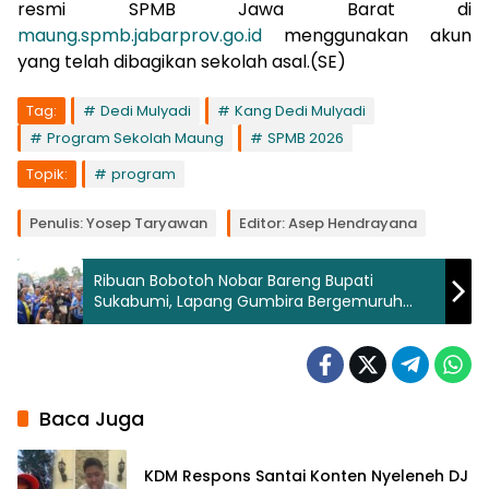
resmi SPMB Jawa Barat di
maung.spmb.jabarprov.go.id
menggunakan akun
yang telah dibagikan sekolah asal.(SE)
Tag:
Dedi Mulyadi
Kang Dedi Mulyadi
Program Sekolah Maung
SPMB 2026
Topik:
program
Penulis: Yosep Taryawan
Editor: Asep Hendrayana
Ribuan Bobotoh Nobar Bareng Bupati
Sukabumi, Lapang Gumbira Bergemuruh
Sambut Persib Juara
Baca Juga
KDM Respons Santai Konten Nyeleneh DJ