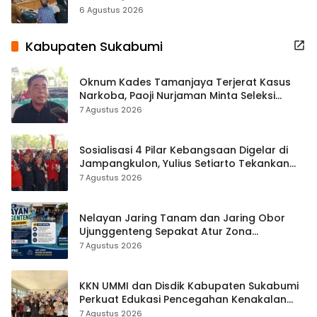
Terbuka Beri Data
6 Agustus 2026
Kabupaten Sukabumi
Oknum Kades Tamanjaya Terjerat Kasus
Narkoba, Paoji Nurjaman Minta Seleksi
Calon Kades Diperketat
7 Agustus 2026
Sosialisasi 4 Pilar Kebangsaan Digelar di
Jampangkulon, Yulius Setiarto Tekankan
Pentingnya Persatuan
7 Agustus 2026
Nelayan Jaring Tanam dan Jaring Obor
Ujunggenteng Sepakat Atur Zona
Penangkapan
7 Agustus 2026
KKN UMMI dan Disdik Kabupaten Sukabumi
Perkuat Edukasi Pencegahan Kenakalan
Remaja di SMPN 2 Tegalbuleud
7 Agustus 2026