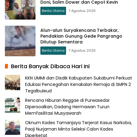
Doni, Salim Dower dan Cepot Kevin
Berita Utama
7 Agustus 2026
Alun-alun Suryakencana Terbakar,
Pendakian Gunung Gede Pangrango
Ditutup Sementara
Berita Utama
7 Agustus 2026
Berita Banyak Dibaca Hari Ini
KKN UMMI dan Disdik Kabupaten Sukabumi Perkuat
Edukasi Pencegahan Kenakalan Remaja di SMPN 2
Tegalbuleud
Rencana Hiburan Reggae di Purwasedar
Dipersoalkan, Dadang Hermawan Turun
Memfasilitasi Musyawarah
Oknum Kades Tamanjaya Terjerat Kasus Narkoba,
Paoji Nurjaman Minta Seleksi Calon Kades
Diperketat