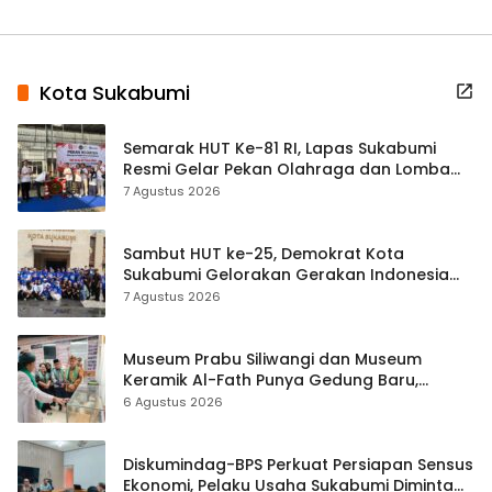
Kota Sukabumi
Semarak HUT Ke-81 RI, Lapas Sukabumi
Resmi Gelar Pekan Olahraga dan Lomba
Tradisional
7 Agustus 2026
Sambut HUT ke-25, Demokrat Kota
Sukabumi Gelorakan Gerakan Indonesia
ASRI Lewat Aksi Bersih Masjid Agung
7 Agustus 2026
Museum Prabu Siliwangi dan Museum
Keramik Al-Fath Punya Gedung Baru,
Hampir 500 Koleksi Dipisahkan
6 Agustus 2026
Diskumindag-BPS Perkuat Persiapan Sensus
Ekonomi, Pelaku Usaha Sukabumi Diminta