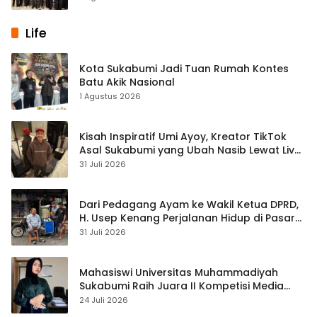
Life
Kota Sukabumi Jadi Tuan Rumah Kontes
Batu Akik Nasional
1 Agustus 2026
Kisah Inspiratif Umi Ayoy, Kreator TikTok
Asal Sukabumi yang Ubah Nasib Lewat Live
Streaming
31 Juli 2026
Dari Pedagang Ayam ke Wakil Ketua DPRD,
H. Usep Kenang Perjalanan Hidup di Pasar
Cisaat
31 Juli 2026
Mahasiswi Universitas Muhammadiyah
Sukabumi Raih Juara II Kompetisi Media
Pembelajaran Digital Tingkat Internasional
24 Juli 2026