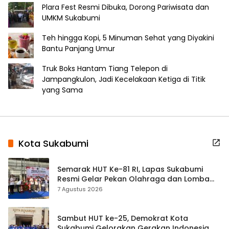
Plara Fest Resmi Dibuka, Dorong Pariwisata dan
UMKM Sukabumi
Teh hingga Kopi, 5 Minuman Sehat yang Diyakini
Bantu Panjang Umur
Truk Boks Hantam Tiang Telepon di
Jampangkulon, Jadi Kecelakaan Ketiga di Titik
yang Sama
Kota Sukabumi
Semarak HUT Ke-81 RI, Lapas Sukabumi
Resmi Gelar Pekan Olahraga dan Lomba
Tradisional
7 Agustus 2026
Sambut HUT ke-25, Demokrat Kota
Sukabumi Gelorakan Gerakan Indonesia