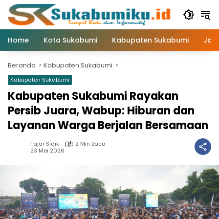
Langsung
ke
konten
Home
Kota Sukabumi
Kabupaten Sukabumi
Jaw
Beranda
Kabupaten Sukabumi
Kabupaten Sukabumi
Kabupaten Sukabumi Rayakan
Persib Juara, Wabup: Hiburan dan
Layanan Warga Berjalan Bersamaan
Fajar Sidik
2 Min Baca
23 Mei 2026