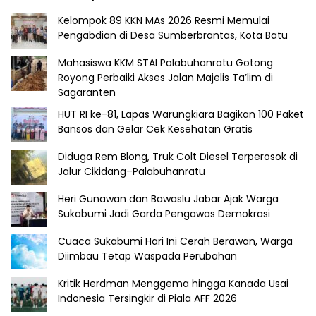
Kelompok 89 KKN MAs 2026 Resmi Memulai
Pengabdian di Desa Sumberbrantas, Kota Batu
Mahasiswa KKM STAI Palabuhanratu Gotong
Royong Perbaiki Akses Jalan Majelis Ta’lim di
Sagaranten
HUT RI ke-81, Lapas Warungkiara Bagikan 100 Paket
Bansos dan Gelar Cek Kesehatan Gratis
Diduga Rem Blong, Truk Colt Diesel Terperosok di
Jalur Cikidang–Palabuhanratu
Heri Gunawan dan Bawaslu Jabar Ajak Warga
Sukabumi Jadi Garda Pengawas Demokrasi
Cuaca Sukabumi Hari Ini Cerah Berawan, Warga
Diimbau Tetap Waspada Perubahan
Kritik Herdman Menggema hingga Kanada Usai
Indonesia Tersingkir di Piala AFF 2026