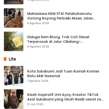
Mahasiswa KKM STAI Palabuhanratu
Gotong Royong Perbaiki Akses Jalan
Majelis Ta’lim di Sagaranten
8 Agustus 2026
Diduga Rem Blong, Truk Colt Diesel
Terperosok di Jalur Cikidang–
Palabuhanratu
8 Agustus 2026
Life
Kota Sukabumi Jadi Tuan Rumah Kontes
Batu Akik Nasional
1 Agustus 2026
Kisah Inspiratif Umi Ayoy, Kreator TikTok
Asal Sukabumi yang Ubah Nasib Lewat Live
Streaming
31 Juli 2026