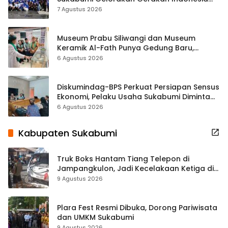
ASRI Lewat Aksi Bersih Masjid Agung
7 Agustus 2026
Museum Prabu Siliwangi dan Museum
Keramik Al-Fath Punya Gedung Baru,
Hampir 500 Koleksi Dipisahkan
6 Agustus 2026
Diskumindag-BPS Perkuat Persiapan Sensus
Ekonomi, Pelaku Usaha Sukabumi Diminta
Terbuka Beri Data
6 Agustus 2026
Kabupaten Sukabumi
Truk Boks Hantam Tiang Telepon di
Jampangkulon, Jadi Kecelakaan Ketiga di
Titik yang Sama
9 Agustus 2026
Plara Fest Resmi Dibuka, Dorong Pariwisata
dan UMKM Sukabumi
9 Agustus 2026