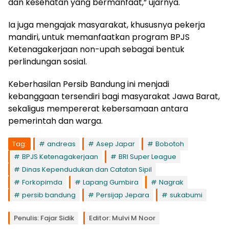
dan kesehatan yang bermanfaat,” ujarnya.
Ia juga mengajak masyarakat, khususnya pekerja
mandiri, untuk memanfaatkan program BPJS
Ketenagakerjaan non-upah sebagai bentuk
perlindungan sosial.
Keberhasilan Persib Bandung ini menjadi
kebanggaan tersendiri bagi masyarakat Jawa Barat,
sekaligus mempererat kebersamaan antara
pemerintah dan warga.
Tag:
andreas
Asep Japar
Bobotoh
BPJS Ketenagakerjaan
BRI Super League
Dinas Kependudukan dan Catatan Sipil
Forkopimda
Lapang Gumbira
Nagrak
persib bandung
Persijap Jepara
sukabumi
Penulis: Fajar Sidik
Editor: Mulvi M Noor