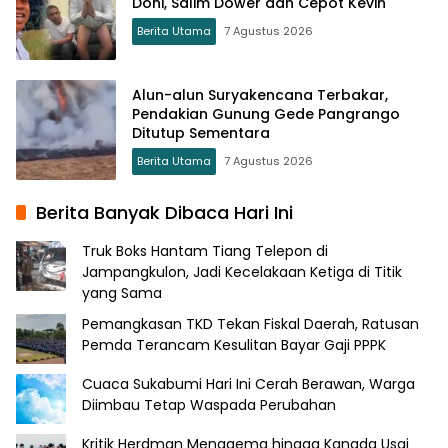
Doni, Salim Dower dan Cepot Kevin
Berita Utama
7 Agustus 2026
Alun-alun Suryakencana Terbakar,
Pendakian Gunung Gede Pangrango
Ditutup Sementara
Berita Utama
7 Agustus 2026
Berita Banyak Dibaca Hari Ini
Truk Boks Hantam Tiang Telepon di
Jampangkulon, Jadi Kecelakaan Ketiga di Titik
yang Sama
Pemangkasan TKD Tekan Fiskal Daerah, Ratusan
Pemda Terancam Kesulitan Bayar Gaji PPPK
Cuaca Sukabumi Hari Ini Cerah Berawan, Warga
Diimbau Tetap Waspada Perubahan
Kritik Herdman Menggema hingga Kanada Usai