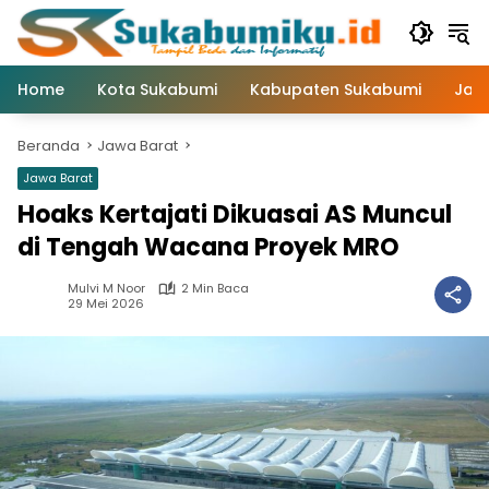
Langsung
ke
konten
Home
Kota Sukabumi
Kabupaten Sukabumi
Jaw
Beranda
Jawa Barat
Jawa Barat
Hoaks Kertajati Dikuasai AS Muncul
di Tengah Wacana Proyek MRO
Mulvi M Noor
2 Min Baca
29 Mei 2026