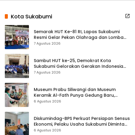
Kota Sukabumi
Semarak HUT Ke-81 RI, Lapas Sukabumi
Resmi Gelar Pekan Olahraga dan Lomba
Tradisional
7 Agustus 2026
Sambut HUT ke-25, Demokrat Kota
Sukabumi Gelorakan Gerakan Indonesia
ASRI Lewat Aksi Bersih Masjid Agung
7 Agustus 2026
Museum Prabu Siliwangi dan Museum
Keramik Al-Fath Punya Gedung Baru,
Hampir 500 Koleksi Dipisahkan
6 Agustus 2026
Diskumindag-BPS Perkuat Persiapan Sensus
Ekonomi, Pelaku Usaha Sukabumi Diminta
Terbuka Beri Data
6 Agustus 2026