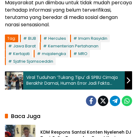
Masyarakat pun diimbau untuk tidak mudah percaya
terhadap informasi yang belum terverifikasi,
terutama yang beredar di media sosial dengan
narasi sensasional.
Tag:
BIJB
Hercules
Imam Rasyidin
Jawa Barat
Kementerian Pertahanan
Kertajati
majalengka
MRO
Sjafrie Sjamsoeddin
Viral Tuduhan ‘Tukang Tipu’ di SPBU Cimaja
Berakhir Damai, Human Error Jadi Fakta
Sebenarnya
Baca Juga
KDM Respons Santai Konten Nyeleneh DJ