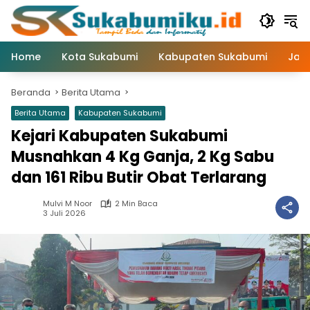
Langsung
ke
konten
Home
Kota Sukabumi
Kabupaten Sukabumi
Jaw
Beranda
Berita Utama
Berita Utama
Kabupaten Sukabumi
Kejari Kabupaten Sukabumi
Musnahkan 4 Kg Ganja, 2 Kg Sabu
dan 161 Ribu Butir Obat Terlarang
Mulvi M Noor
2 Min Baca
3 Juli 2026