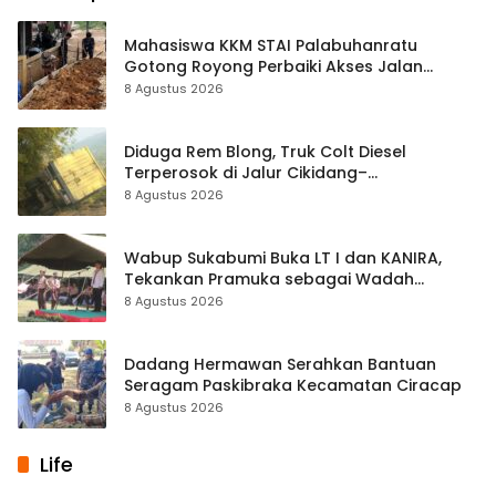
Mahasiswa KKM STAI Palabuhanratu
Gotong Royong Perbaiki Akses Jalan
Majelis Ta’lim di Sagaranten
8 Agustus 2026
Diduga Rem Blong, Truk Colt Diesel
Terperosok di Jalur Cikidang–
Palabuhanratu
8 Agustus 2026
Wabup Sukabumi Buka LT I dan KANIRA,
Tekankan Pramuka sebagai Wadah
Pembentukan Karakter
8 Agustus 2026
Dadang Hermawan Serahkan Bantuan
Seragam Paskibraka Kecamatan Ciracap
8 Agustus 2026
Life