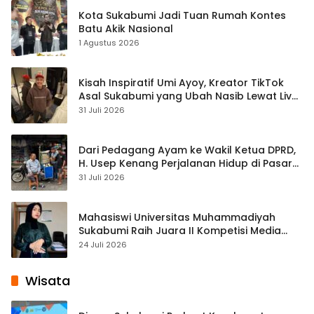
Kota Sukabumi Jadi Tuan Rumah Kontes
Batu Akik Nasional
1 Agustus 2026
Kisah Inspiratif Umi Ayoy, Kreator TikTok
Asal Sukabumi yang Ubah Nasib Lewat Live
Streaming
31 Juli 2026
Dari Pedagang Ayam ke Wakil Ketua DPRD,
H. Usep Kenang Perjalanan Hidup di Pasar
Cisaat
31 Juli 2026
Mahasiswi Universitas Muhammadiyah
Sukabumi Raih Juara II Kompetisi Media
Pembelajaran Digital Tingkat Internasional
24 Juli 2026
Wisata