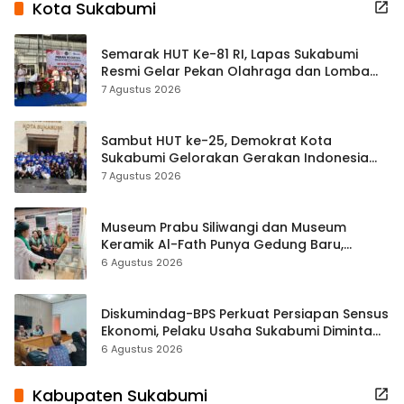
Kota Sukabumi
Semarak HUT Ke-81 RI, Lapas Sukabumi
Resmi Gelar Pekan Olahraga dan Lomba
Tradisional
7 Agustus 2026
Sambut HUT ke-25, Demokrat Kota
Sukabumi Gelorakan Gerakan Indonesia
ASRI Lewat Aksi Bersih Masjid Agung
7 Agustus 2026
Museum Prabu Siliwangi dan Museum
Keramik Al-Fath Punya Gedung Baru,
Hampir 500 Koleksi Dipisahkan
6 Agustus 2026
Diskumindag-BPS Perkuat Persiapan Sensus
Ekonomi, Pelaku Usaha Sukabumi Diminta
Terbuka Beri Data
6 Agustus 2026
Kabupaten Sukabumi