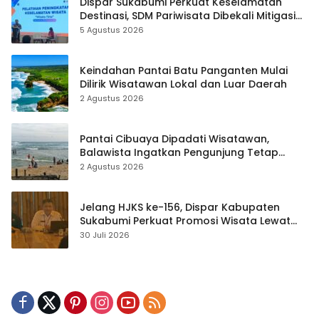
Dispar Sukabumi Perkuat Keselamatan
Destinasi, SDM Pariwisata Dibekali Mitigasi
hingga Teknik Evakuasi
5 Agustus 2026
Keindahan Pantai Batu Panganten Mulai
Dilirik Wisatawan Lokal dan Luar Daerah
2 Agustus 2026
Pantai Cibuaya Dipadati Wisatawan,
Balawista Ingatkan Pengunjung Tetap
Waspada
2 Agustus 2026
Jelang HJKS ke-156, Dispar Kabupaten
Sukabumi Perkuat Promosi Wisata Lewat
Publikasi Digital
30 Juli 2026