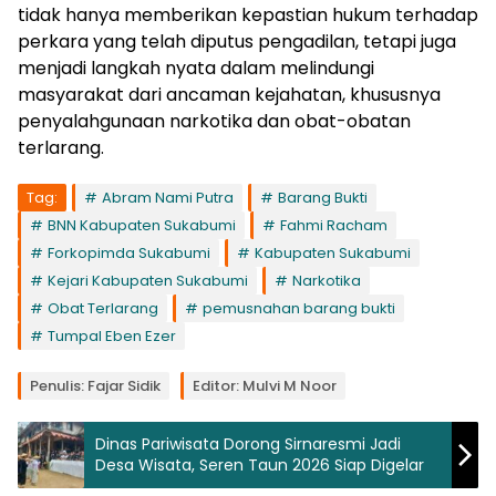
tidak hanya memberikan kepastian hukum terhadap
perkara yang telah diputus pengadilan, tetapi juga
menjadi langkah nyata dalam melindungi
masyarakat dari ancaman kejahatan, khususnya
penyalahgunaan narkotika dan obat-obatan
terlarang.
Tag:
Abram Nami Putra
Barang Bukti
BNN Kabupaten Sukabumi
Fahmi Racham
Forkopimda Sukabumi
Kabupaten Sukabumi
Kejari Kabupaten Sukabumi
Narkotika
Obat Terlarang
pemusnahan barang bukti
Tumpal Eben Ezer
Penulis: Fajar Sidik
Editor: Mulvi M Noor
Dinas Pariwisata Dorong Sirnaresmi Jadi
Desa Wisata, Seren Taun 2026 Siap Digelar