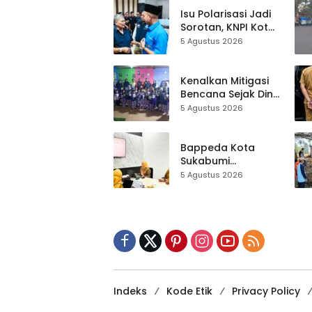
Kewilayahan
Isu Polarisasi Jadi
Dikebut
Sorotan, KNPI Kota
Sukabumi Ajak
5 Agustus 2026
Pemuda Perkuat
Nilai Kebangsaan
Kenalkan Mitigasi
Bencana Sejak Dini,
Anak-anak KB
5 Agustus 2026
Baitul Makmur
Sukabumi Belajar
Lewat Boneka
Bappeda Kota
Tangan
Sukabumi
Matangkan Inovasi
5 Agustus 2026
Puskesmas untuk
IGA 2026
Indeks
Kode Etik
Privacy Policy