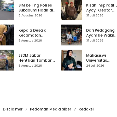
Air Panas
SIM Keliling Polres
Kisah Inspiratif
Sukabumi Hadir di
Ayoy, Kreator
Kalapa Nunggal,
TikTok Asal
6 Agustus 2026
31 Juli 2026
Kamis 6 Agustus
Sukabumi yang
2026
Ubah Nasib Lew
Live Streaming
Kepala Desa di
Dari Pedagang
Kecamatan
Ayam ke Wakil
Ciemas Diduga
Ketua DPRD, H.
5 Agustus 2026
31 Juli 2026
Diamankan
Usep Kenang
Satnarkoba, Polisi
Perjalanan Hidu
Belum Beri
Pasar Cisaat
ESDM Jabar
Mahasiswi
Penjelasan Resmi
Hentikan Tambang
Universitas
Emas Ilegal di
Muhammadiyah
5 Agustus 2026
24 Juli 2026
Bantargadung
Sukabumi Raih
Sukabumi, Pasang
Juara II Kompeti
Spanduk Larangan
Media
Pembelajaran
Digital Tingkat
Internasional
Disclaimer
Pedoman Media Siber
Redaksi