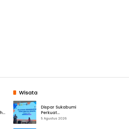
Wisata
Dispar Sukabumi
ah
Perkuat
k
Keselamatan
5 Agustus 2026
Destinasi, SDM
Pariwisata Dibekali