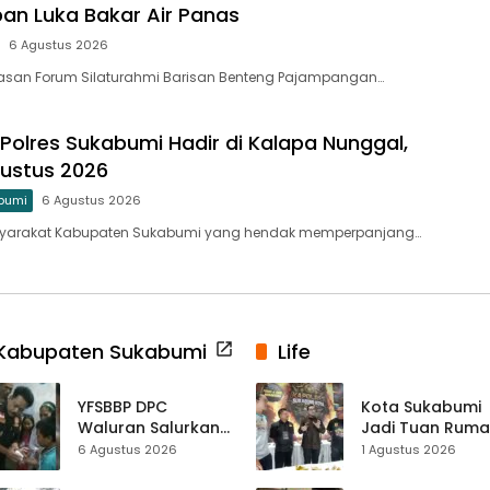
an Luka Bakar Air Panas
6 Agustus 2026
asan Forum Silaturahmi Barisan Benteng Pajampangan…
g Polres Sukabumi Hadir di Kalapa Nunggal,
ustus 2026
bumi
6 Agustus 2026
syarakat Kabupaten Sukabumi yang hendak memperpanjang…
Kabupaten Sukabumi
Life
YFSBBP DPC
Kota Sukabumi
Waluran Salurkan
Jadi Tuan Rum
Bantuan Sosial
Kontes Batu Aki
6 Agustus 2026
1 Agustus 2026
untuk Bocah
Nasional
Korban Luka Bakar