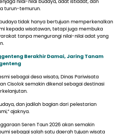
aga nilai-nilai budaya, adat istiadat, dan
ra turun-temurun.
 budaya tidak hanya bertujuan memperkenalkan
mi kepada wisatawan, tetapi juga membuka
rakat tanpa mengurangi nilai-nilai adat yang
n.
nggenteng Berakhir Damai, Jaring Tanam
ggenteng
mi sebagai desa wisata, Dinas Pariwisata
 Cisolok semakin dikenal sebagai destinasi
rkelanjutan.
aya, dan jadilah bagian dari pelestarian
mi,” ajaknya.
enggaraan Seren Taun 2026 akan semakin
mi sebagai salah satu daerah tujuan wisata