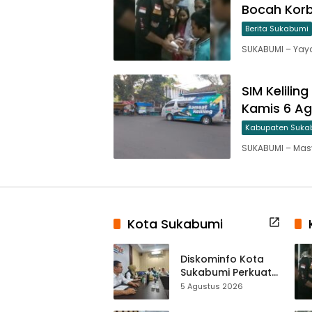
Bocah Korb
Berita Sukabumi
SUKABUMI – Yay
SIM Kelilin
Kamis 6 Ag
Kabupaten Suka
SUKABUMI – Ma
Kota Sukabumi
Diskominfo Kota
Sukabumi Perkuat
Satu Data
5 Agustus 2026
Indonesia,
Sinkronisasi Data