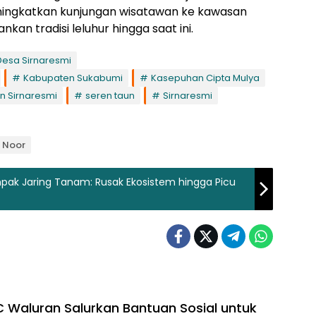
eningkatkan kunjungan wisatawan ke kawasan
n tradisi leluhur hingga saat ini.
Desa Sirnaresmi
Kabupaten Sukabumi
Kasepuhan Cipta Mulya
 Sirnaresmi
seren taun
Sirnaresmi
M Noor
ak Jaring Tanam: Rusak Ekosistem hingga Picu
 Waluran Salurkan Bantuan Sosial untuk