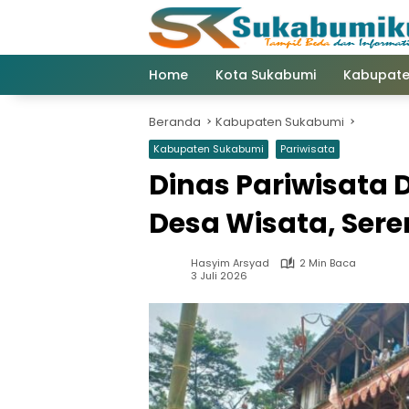
Langsung
ke
konten
Home
Kota Sukabumi
Kabupate
Beranda
Kabupaten Sukabumi
Kabupaten Sukabumi
Pariwisata
Dinas Pariwisata 
Desa Wisata, Sere
Hasyim Arsyad
2 Min Baca
3 Juli 2026