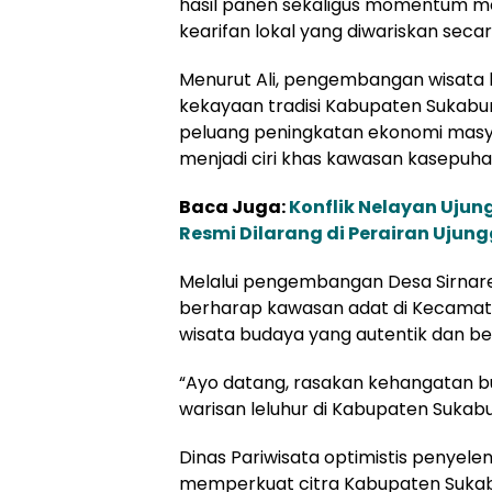
hasil panen sekaligus momentum menj
kearifan lokal yang diwariskan seca
Menurut Ali, pengembangan wisata
kekayaan tradisi Kabupaten Sukabu
peluang peningkatan ekonomi masya
menjadi ciri khas kawasan kasepuha
Baca Juga:
Konflik Nelayan Uju
Resmi Dilarang di Perairan Ujun
Melalui pengembangan Desa Sirnares
berharap kawasan adat di Kecamatan
wisata budaya yang autentik dan be
“Ayo datang, rasakan kehangatan bud
warisan leluhur di Kabupaten Sukabu
Dinas Pariwisata optimistis penyel
memperkuat citra Kabupaten Sukabu