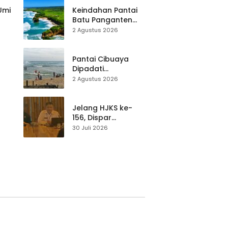
Mitigasi hingga
 Umi
Keindahan Pantai
Teknik Evakuasi
Batu Panganten
Mulai Dilirik
2 Agustus 2026
Wisatawan Lokal
at
dan Luar Daerah
Pantai Cibuaya
Dipadati
Wisatawan,
2 Agustus 2026
Balawista Ingatkan
p di
Pengunjung Tetap
Waspada
Jelang HJKS ke-
156, Dispar
Kabupaten
30 Juli 2026
Sukabumi Perkuat
si
Promosi Wisata
Lewat Publikasi
Digital