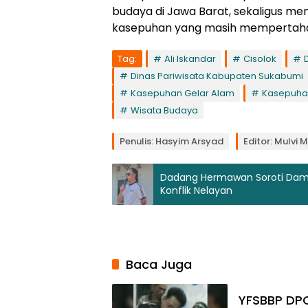
budaya di Jawa Barat, sekaligus m
kasepuhan yang masih mempertahanka
Tag:
Ali Iskandar
Cisolok
Dinas Pariwisata Kabupaten Sukabumi
Kasepuhan Gelar Alam
Kasepuhan
Wisata Budaya
Penulis: Hasyim Arsyad
Editor: Mulvi 
Dadang Hermawan Soroti Damp
Konflik Nelayan
Baca Juga
YFSBBP DPC