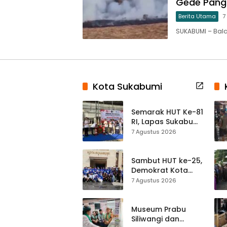
Gede Pang
Berita Utama
7
SUKABUMI – Bal
Kota Sukabumi
Semarak HUT Ke-81
RI, Lapas Sukabumi
Resmi Gelar Pekan
7 Agustus 2026
Olahraga dan
Lomba Tradisional
Sambut HUT ke-25,
Demokrat Kota
Sukabumi
7 Agustus 2026
Gelorakan
Gerakan Indonesia
ASRI Lewat Aksi
Museum Prabu
Bersih Masjid
Siliwangi dan