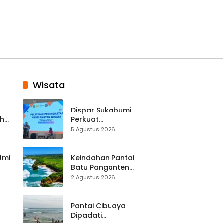
Wisata
Dispar Sukabumi
ah
Perkuat
k
Keselamatan
5 Agustus 2026
Destinasi, SDM
Pariwisata Dibekali
Mitigasi hingga
 Umi
Keindahan Pantai
Teknik Evakuasi
Batu Panganten
Mulai Dilirik
2 Agustus 2026
Wisatawan Lokal
at
dan Luar Daerah
Pantai Cibuaya
Dipadati