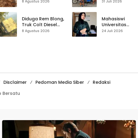
Palabuhanratu
Ketua DPRD, H.
8 Agustus 2026
31 Juli 2026
Gotong Royong
Usep Kenang
Perbaiki Akses
Perjalanan Hidu
Jalan Majelis Ta’lim
Pasar Cisaat
Diduga Rem Blong,
Mahasiswi
di Sagaranten
Truk Colt Diesel
Universitas
Terperosok di Jalur
Muhammadiyah
8 Agustus 2026
24 Juli 2026
Cikidang–
Sukabumi Raih
Palabuhanratu
Juara II Kompeti
Media
Pembelajaran
Digital Tingkat
Internasional
Disclaimer
Pedoman Media Siber
Redaksi
 Bersatu