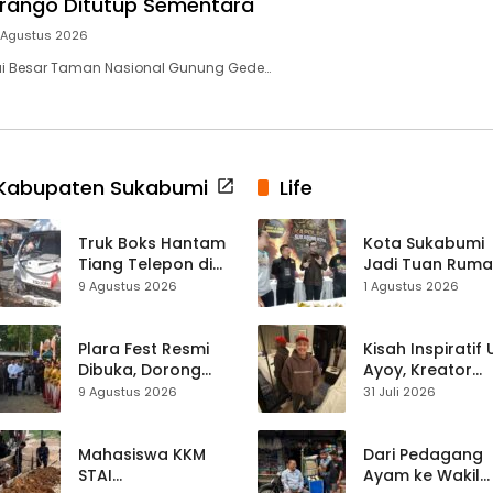
rango Ditutup Sementara
 Agustus 2026
ai Besar Taman Nasional Gunung Gede…
Kabupaten Sukabumi
Life
Truk Boks Hantam
Kota Sukabumi
Tiang Telepon di
Jadi Tuan Rum
Jampangkulon,
Kontes Batu Aki
9 Agustus 2026
1 Agustus 2026
Jadi Kecelakaan
Nasional
Ketiga di Titik yang
Sama
Plara Fest Resmi
Kisah Inspiratif
Dibuka, Dorong
Ayoy, Kreator
Pariwisata dan
TikTok Asal
9 Agustus 2026
31 Juli 2026
UMKM Sukabumi
Sukabumi yang
Ubah Nasib Lew
Live Streaming
Mahasiswa KKM
Dari Pedagang
STAI
Ayam ke Wakil