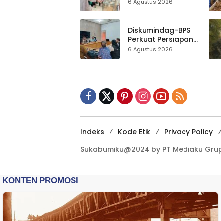
Agung
Museum Keramik
6 Agustus 2026
Al-Fath Punya
Gedung Baru,
Hampir 500 Koleksi
Diskumindag-BPS
Dipisahkan
Perkuat Persiapan
Sensus Ekonomi,
6 Agustus 2026
Pelaku Usaha
Sukabumi Diminta
Terbuka Beri Data
Indeks
Kode Etik
Privacy Policy
Sukabumiku@2024 by PT Mediaku Grup