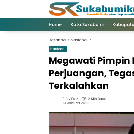
Langsung
ke
konten
Home
Kota Sukabumi
Kabupate
Beranda
Nasional
Nasional
Megawati Pimpin 
Perjuangan, Tega
Terkalahkan
Rifky Faiz
2 Min Baca
10 Januari 2025