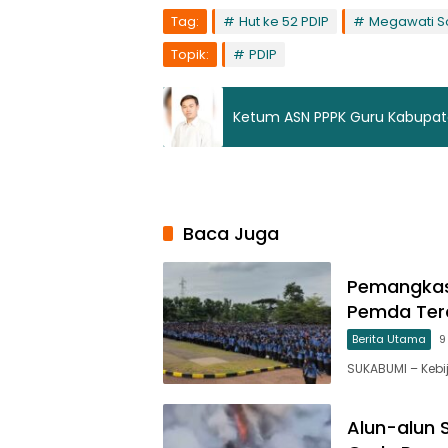
Tag:
Hut ke 52 PDIP
Megawati S
Topik:
PDIP
Ketum ASN PPPK Guru Kabupa
Baca Juga
Pemangkasa
Pemda Tera
Berita Utama
9
SUKABUMI – Kebi
Alun-alun 