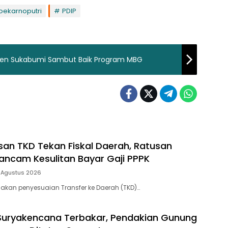
oekarnoputri
PDIP
ten Sukabumi Sambut Baik Program MBG
n TKD Tekan Fiskal Daerah, Ratusan
ncam Kesulitan Bayar Gaji PPPK
 Agustus 2026
jakan penyesuaian Transfer ke Daerah (TKD)…
Suryakencana Terbakar, Pendakian Gunung