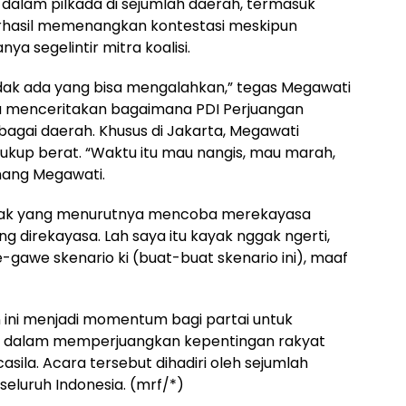
alam pilkada di sejumlah daerah, termasuk
erhasil memenangkan kontestasi meskipun
a segelintir mitra koalisi.
 tidak ada yang bisa mengalahkan,” tegas Megawati
 Ia menceritakan bagaimana PDI Perjuangan
bagai daerah. Khusus di Jakarta, Megawati
up berat. “Waktu itu mau nangis, mau marah,
enang Megawati.
ihak yang menurutnya mencoba merekayasa
ang direkayasa. Lah saya itu kayak nggak ngerti,
-gawe skenario ki (buat-buat skenario ini), maaf
 ini menjadi momentum bagi partai untuk
 dalam memperjuangkan kepentingan rakyat
sila. Acara tersebut dihadiri oleh sejumlah
seluruh Indonesia. (mrf/*)