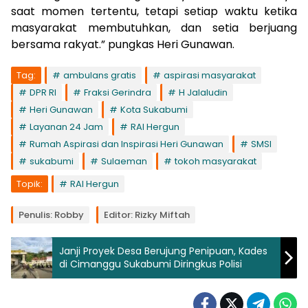
saat momen tertentu, tetapi setiap waktu ketika
masyarakat membutuhkan, dan setia berjuang
bersama rakyat.” pungkas Heri Gunawan.
Tag:
ambulans gratis
aspirasi masyarakat
DPR RI
Fraksi Gerindra
H Jalaludin
Heri Gunawan
Kota Sukabumi
Layanan 24 Jam
RAI Hergun
Rumah Aspirasi dan Inspirasi Heri Gunawan
SMSI
sukabumi
Sulaeman
tokoh masyarakat
Topik:
RAI Hergun
Penulis: Robby
Editor: Rizky Miftah
Janji Proyek Desa Berujung Penipuan, Kades
di Cimanggu Sukabumi Diringkus Polisi