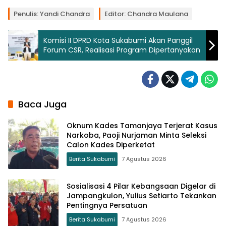
Penulis: Yandi Chandra
Editor: Chandra Maulana
Komisi II DPRD Kota Sukabumi Akan Panggil
Forum CSR, Realisasi Program Dipertanyakan
Baca Juga
Oknum Kades Tamanjaya Terjerat Kasus
Narkoba, Paoji Nurjaman Minta Seleksi
Calon Kades Diperketat
Berita Sukabumi
7 Agustus 2026
Sosialisasi 4 Pilar Kebangsaan Digelar di
Jampangkulon, Yulius Setiarto Tekankan
Pentingnya Persatuan
Berita Sukabumi
7 Agustus 2026