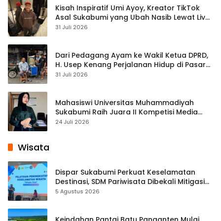
Kisah Inspiratif Umi Ayoy, Kreator TikTok
Asal Sukabumi yang Ubah Nasib Lewat Live
Streaming
31 Juli 2026
Dari Pedagang Ayam ke Wakil Ketua DPRD,
H. Usep Kenang Perjalanan Hidup di Pasar
Cisaat
31 Juli 2026
Mahasiswi Universitas Muhammadiyah
Sukabumi Raih Juara II Kompetisi Media
Pembelajaran Digital Tingkat Internasional
24 Juli 2026
Wisata
Dispar Sukabumi Perkuat Keselamatan
Destinasi, SDM Pariwisata Dibekali Mitigasi
hingga Teknik Evakuasi
5 Agustus 2026
Keindahan Pantai Batu Panganten Mulai