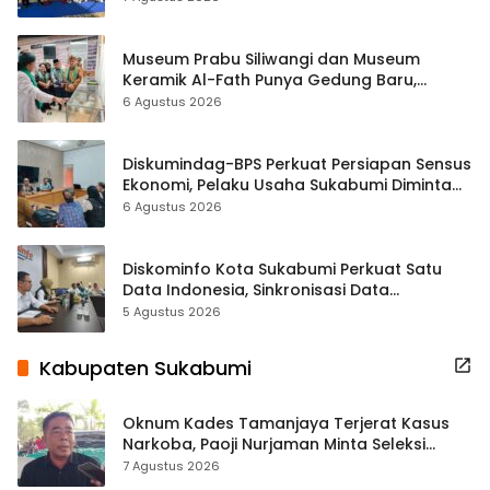
Museum Prabu Siliwangi dan Museum
Keramik Al-Fath Punya Gedung Baru,
Hampir 500 Koleksi Dipisahkan
6 Agustus 2026
Diskumindag-BPS Perkuat Persiapan Sensus
Ekonomi, Pelaku Usaha Sukabumi Diminta
Terbuka Beri Data
6 Agustus 2026
Diskominfo Kota Sukabumi Perkuat Satu
Data Indonesia, Sinkronisasi Data
Kewilayahan Dikebut
5 Agustus 2026
Kabupaten Sukabumi
Oknum Kades Tamanjaya Terjerat Kasus
Narkoba, Paoji Nurjaman Minta Seleksi
Calon Kades Diperketat
7 Agustus 2026