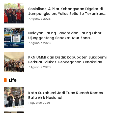
Sosialisasi 4 Pilar Kebangsaan Digelar di
Jampangkulon, Yulius Setiarto Tekankan
Pentingnya Persatuan
7 Agustus 2026
Nelayan Jaring Tanam dan Jaring Obor
Ujunggenteng Sepakat Atur Zona
Penangkapan
7 Agustus 2026
KKN UMMI dan Disdik Kabupaten Sukabumi
Perkuat Edukasi Pencegahan Kenakalan
Remaja di SMPN 2 Tegalbuleud
7 Agustus 2026
Life
Kota Sukabumi Jadi Tuan Rumah Kontes
Batu Akik Nasional
1 Agustus 2026