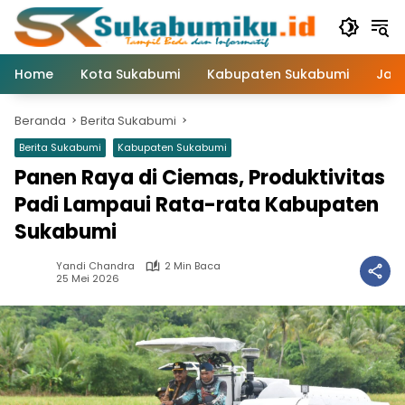
Langsung
ke
konten
Home
Kota Sukabumi
Kabupaten Sukabumi
Jaw
Beranda
Berita Sukabumi
Berita Sukabumi
Kabupaten Sukabumi
Panen Raya di Ciemas, Produktivitas
Padi Lampaui Rata-rata Kabupaten
Sukabumi
Yandi Chandra
2 Min Baca
25 Mei 2026