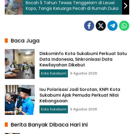
Bocah 5 Tahun Tewas Tenggelam di Leuwi
Kopo, Tangis Keluarga Pecah di Rumah Duka
Baca Juga
Diskominfo Kota Sukabumi Perkuat Satu
Data Indonesia, Sinkronisasi Data
Kewilayahan Dikebut
Kota Sukabumi
5 Agustus 2026
Isu Polarisasi Jadi Sorotan, KNPI Kota
Sukabumi Ajak Pemuda Perkuat Nilai
Kebangsaan
Kota Sukabumi
5 Agustus 2026
Berita Banyak Dibaca Hari Ini