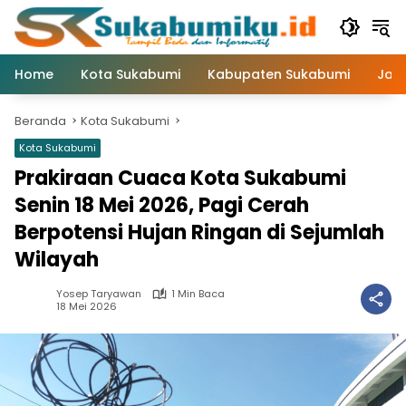
Langsung
ke
konten
Home
Kota Sukabumi
Kabupaten Sukabumi
Jaw
Beranda
Kota Sukabumi
Kota Sukabumi
Prakiraan Cuaca Kota Sukabumi
Senin 18 Mei 2026, Pagi Cerah
Berpotensi Hujan Ringan di Sejumlah
Wilayah
Yosep Taryawan
1 Min Baca
18 Mei 2026