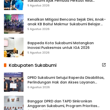
Sukabumi Ajak Pemuda Perkuat Nilai
Kebangsaan
5 Agustus 2026
Kenalkan Mitigasi Bencana Sejak Dini, Anak-
anak KB Baitul Makmur Sukabumi Belajar
Lewat Boneka Tangan
5 Agustus 2026
Bappeda Kota Sukabumi Matangkan
Inovasi Puskesmas untuk IGA 2026
5 Agustus 2026
Kabupaten Sukabumi
DPRD Sukabumi Setujui Raperda Disabilitas,
Perlindungan Hak dan Akses Layanan
Diperkuat
6 Agustus 2026
Banggar DPRD dan TAPD Sinkronkan
Anggaran Sukabumi, Program Prioritas