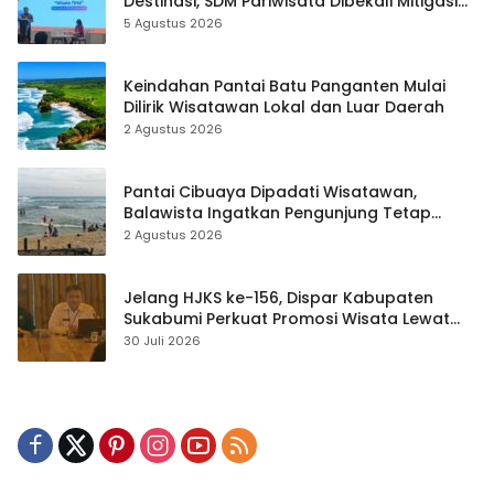
Destinasi, SDM Pariwisata Dibekali Mitigasi
hingga Teknik Evakuasi
5 Agustus 2026
Keindahan Pantai Batu Panganten Mulai
Dilirik Wisatawan Lokal dan Luar Daerah
2 Agustus 2026
Pantai Cibuaya Dipadati Wisatawan,
Balawista Ingatkan Pengunjung Tetap
Waspada
2 Agustus 2026
Jelang HJKS ke-156, Dispar Kabupaten
Sukabumi Perkuat Promosi Wisata Lewat
Publikasi Digital
30 Juli 2026