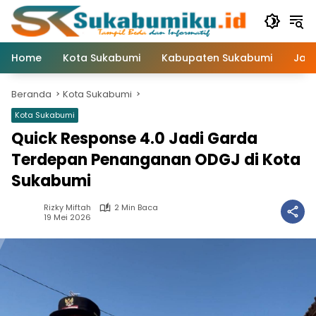
Langsung
ke
konten
Home
Kota Sukabumi
Kabupaten Sukabumi
Jaw
Beranda
Kota Sukabumi
Kota Sukabumi
Quick Response 4.0 Jadi Garda
Terdepan Penanganan ODGJ di Kota
Sukabumi
Rizky Miftah
2 Min Baca
19 Mei 2026