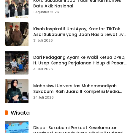
Kota Sukabumi Jadi Tuan Rumah Kontes
Batu Akik Nasional
1 Agustus 2026
Kisah Inspiratif Umi Ayoy, Kreator TikTok
Asal Sukabumi yang Ubah Nasib Lewat Live
Streaming
31 Juli 2026
Dari Pedagang Ayam ke Wakil Ketua DPRD,
H. Usep Kenang Perjalanan Hidup di Pasar
Cisaat
31 Juli 2026
Mahasiswi Universitas Muhammadiyah
Sukabumi Raih Juara II Kompetisi Media
Pembelajaran Digital Tingkat Internasional
24 Juli 2026
Wisata
Dispar Sukabumi Perkuat Keselamatan