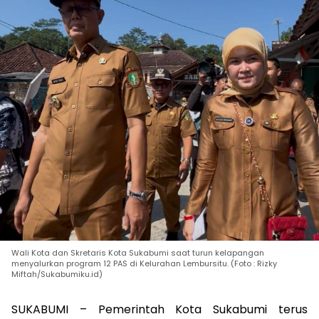
Wali Kota dan Skretaris Kota Sukabumi saat turun kelapangan
menyalurkan program 12 PAS di Kelurahan Lembursitu. (Foto : Rizky
Miftah/Sukabumiku.id)
SUKABUMI – Pemerintah Kota Sukabumi terus