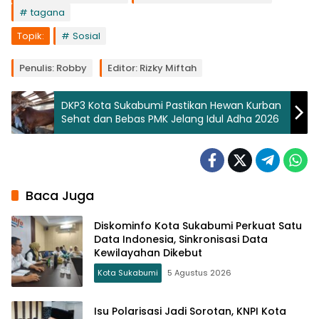
tagana
Topik:
Sosial
Penulis: Robby
Editor: Rizky Miftah
DKP3 Kota Sukabumi Pastikan Hewan Kurban
Sehat dan Bebas PMK Jelang Idul Adha 2026
Baca Juga
Diskominfo Kota Sukabumi Perkuat Satu
Data Indonesia, Sinkronisasi Data
Kewilayahan Dikebut
Kota Sukabumi
5 Agustus 2026
Isu Polarisasi Jadi Sorotan, KNPI Kota