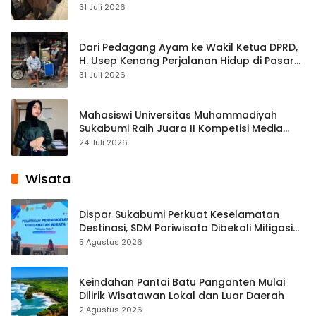
Streaming
31 Juli 2026
Dari Pedagang Ayam ke Wakil Ketua DPRD,
H. Usep Kenang Perjalanan Hidup di Pasar
Cisaat
31 Juli 2026
Mahasiswi Universitas Muhammadiyah
Sukabumi Raih Juara II Kompetisi Media
Pembelajaran Digital Tingkat Internasional
24 Juli 2026
Wisata
Dispar Sukabumi Perkuat Keselamatan
Destinasi, SDM Pariwisata Dibekali Mitigasi
hingga Teknik Evakuasi
5 Agustus 2026
Keindahan Pantai Batu Panganten Mulai
Dilirik Wisatawan Lokal dan Luar Daerah
2 Agustus 2026