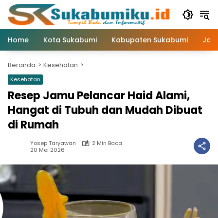
Langsung
ke
konten
Home
Kota Sukabumi
Kabupaten Sukabumi
Jaw
Beranda
Kesehatan
Kesehatan
Resep Jamu Pelancar Haid Alami,
Hangat di Tubuh dan Mudah Dibuat
di Rumah
Yosep Taryawan
2 Min Baca
20 Mei 2026