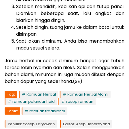
Setelah mendidih, kecilkan api dan tutup panci.
Diamkan beberapa saat, lalu angkat dan
biarkan hingga dingin.
Setelah dingin, tuang jamu ke dalam botol untuk
disimpan.
Saat akan diminum, Anda bisa menambahkan
madu sesuai selera.
Jamu herbal ini cocok diminum hangat agar tubuh
terasa lebih nyaman dan rileks. Selain menggunakan
bahan alami, minuman ini juga mudah dibuat dengan
bahan dapur yang sederhana.(SE)
Tag:
Ramuan Herbal
Ramuan Herbal Alami
ramuan pelancar haid
resep ramuan
Topik:
ramuan tradisional
Penulis: Yosep Taryawan
Editor: Asep Hendrayana