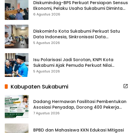
Diskumindag-BPS Perkuat Persiapan Sensus
Ekonomi, Pelaku Usaha Sukabumi Diminta
Terbuka Beri Data
6 Agustus 2026
Diskominfo Kota Sukabumi Perkuat Satu
Data Indonesia, Sinkronisasi Data
Kewilayahan Dikebut
5 Agustus 2026
Isu Polarisasi Jadi Sorotan, KNPI Kota
Sukabumi Ajak Pemuda Perkuat Nilai
Kebangsaan
5 Agustus 2026
Kabupaten Sukabumi
Dadang Hermawan Fasilitasi Pembentukan
Asosiasi Penyadap, Dorong 400 Pekerja
Dapat Perlindungan BPJS
7 Agustus 2026
BPBD dan Mahasiswa KKN Edukasi Mitigasi