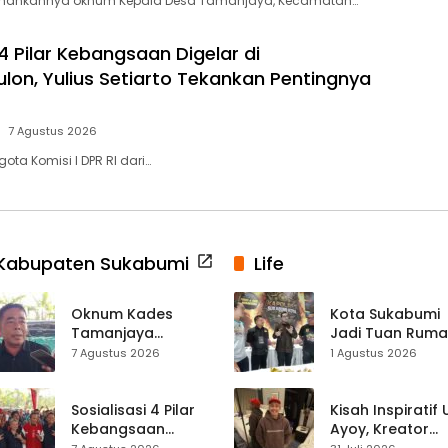
amankannya oknum Kepala Desa Tamanjaya, Kecamatan…
 4 Pilar Kebangsaan Digelar di
on, Yulius Setiarto Tekankan Pentingnya
7 Agustus 2026
ta Komisi I DPR RI dari…
Kabupaten Sukabumi
Life
Oknum Kades
Kota Sukabumi
Tamanjaya
Jadi Tuan Rum
Terjerat Kasus
Kontes Batu Aki
7 Agustus 2026
1 Agustus 2026
Narkoba, Paoji
Nasional
Nurjaman Minta
Seleksi Calon
Sosialisasi 4 Pilar
Kisah Inspiratif
Kades Diperketat
Kebangsaan
Ayoy, Kreator
Digelar di
TikTok Asal