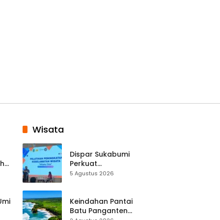
Wisata
Dispar Sukabumi
ah
Perkuat
k
Keselamatan
5 Agustus 2026
Destinasi, SDM
Pariwisata Dibekali
Mitigasi hingga
 Umi
Keindahan Pantai
Teknik Evakuasi
Batu Panganten
Mulai Dilirik