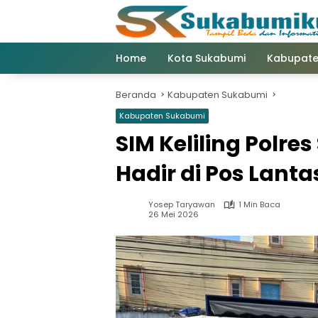
Langsung
ke
konten
Home
Kota Sukabumi
Kabupate
Beranda
Kabupaten Sukabumi
Kabupaten Sukabumi
SIM Keliling Polr
Hadir di Pos Lant
Yosep Taryawan
1 Min Baca
26 Mei 2026