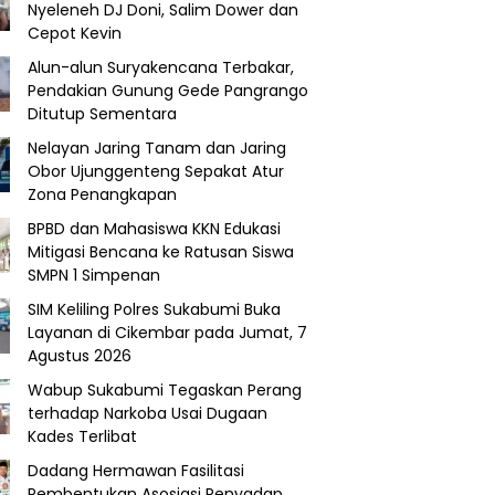
Nyeleneh DJ Doni, Salim Dower dan
Cepot Kevin
Alun-alun Suryakencana Terbakar,
Pendakian Gunung Gede Pangrango
Ditutup Sementara
Nelayan Jaring Tanam dan Jaring
Obor Ujunggenteng Sepakat Atur
Zona Penangkapan
BPBD dan Mahasiswa KKN Edukasi
Mitigasi Bencana ke Ratusan Siswa
SMPN 1 Simpenan
SIM Keliling Polres Sukabumi Buka
Layanan di Cikembar pada Jumat, 7
Agustus 2026
Wabup Sukabumi Tegaskan Perang
terhadap Narkoba Usai Dugaan
Kades Terlibat
Dadang Hermawan Fasilitasi
Pembentukan Asosiasi Penyadap,