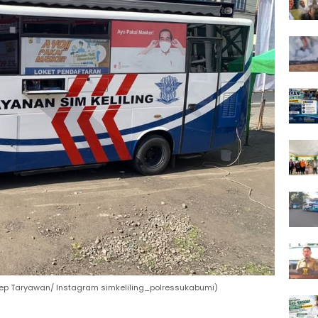
Yosep Taryawan/ Instagram simkeliling_polressukabumi)