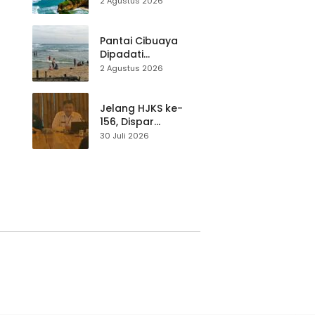
2 Agustus 2026
Wisatawan Lokal
at
dan Luar Daerah
Pantai Cibuaya
Dipadati
Wisatawan,
2 Agustus 2026
Balawista Ingatkan
p di
Pengunjung Tetap
Waspada
Jelang HJKS ke-
156, Dispar
Kabupaten
30 Juli 2026
Sukabumi Perkuat
si
Promosi Wisata
Lewat Publikasi
Digital