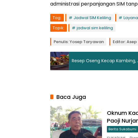
administrasi perpanjangan SIM tanp
Tag:
Jadwal SIM Keliling
Layana
Topik:
jadwal sim keliling
Penulis: Yosep Taryawan
Editor: Ase
Resep Oseng Kecap Kambing, A
Baca Juga
Oknum Kade
Paoji Nurj
Berita Sukabumi