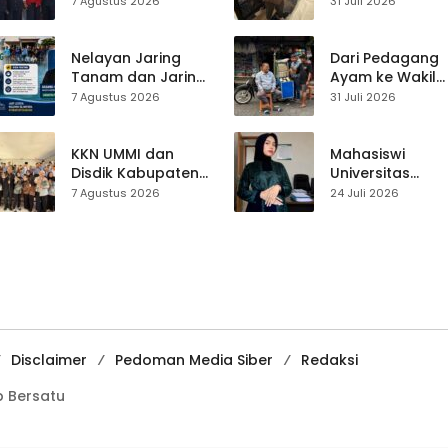
7 Agustus 2026
31 Juli 2026
Jampangkulon,
Sukabumi yang
Yulius Setiarto
Ubah Nasib Lew
Tekankan
Live Streaming
Nelayan Jaring
Dari Pedagang
Pentingnya
Tanam dan Jaring
Ayam ke Wakil
Persatuan
Obor
Ketua DPRD, H.
7 Agustus 2026
31 Juli 2026
Ujunggenteng
Usep Kenang
Sepakat Atur Zona
Perjalanan Hidu
Penangkapan
Pasar Cisaat
KKN UMMI dan
Mahasiswi
Disdik Kabupaten
Universitas
Sukabumi Perkuat
Muhammadiyah
7 Agustus 2026
24 Juli 2026
Edukasi
Sukabumi Raih
Pencegahan
Juara II Kompeti
Kenakalan Remaja
Media
di SMPN 2
Pembelajaran
Tegalbuleud
Digital Tingkat
Internasional
Disclaimer
Pedoman Media Siber
Redaksi
 Bersatu