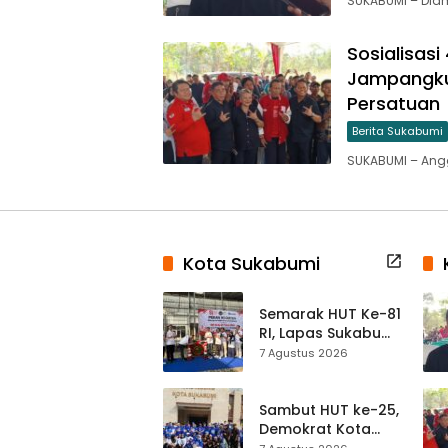
SUKABUMI – Di
Sosialisasi
Jampangkul
Persatuan
Berita Sukabumi
SUKABUMI – Anggo
Kota Sukabumi
Semarak HUT Ke-81
RI, Lapas Sukabumi
Resmi Gelar Pekan
7 Agustus 2026
Olahraga dan
Lomba Tradisional
Sambut HUT ke-25,
Demokrat Kota
Sukabumi