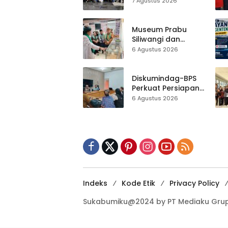
7 Agustus 2026
Gelorakan
Gerakan Indonesia
ASRI Lewat Aksi
Museum Prabu
Bersih Masjid
Siliwangi dan
Agung
Museum Keramik
6 Agustus 2026
Al-Fath Punya
Gedung Baru,
Hampir 500 Koleksi
Diskumindag-BPS
Dipisahkan
Perkuat Persiapan
Sensus Ekonomi,
6 Agustus 2026
Pelaku Usaha
Sukabumi Diminta
Terbuka Beri Data
Indeks
Kode Etik
Privacy Policy
Sukabumiku@2024 by PT Mediaku Grup