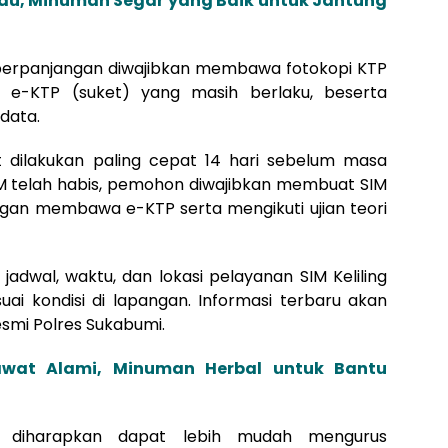
du, Minuman Segar yang Baik untuk Jantung
perpanjangan diwajibkan membawa fotokopi KTP
i e-KTP (suket) yang masih berlaku, beserta
 data.
t dilakukan paling cepat 14 hari sebelum masa
SIM telah habis, pemohon diwajibkan membuat SIM
ngan membawa e-KTP serta mengikuti ujian teori
adwal, waktu, dan lokasi pelayanan SIM Keliling
i kondisi di lapangan. Informasi terbaru akan
smi Polres Sukabumi.
wat Alami, Minuman Herbal untuk Bantu
at diharapkan dapat lebih mudah mengurus