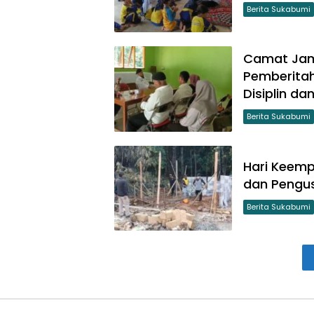
Berita Sukabumi
Camat Jam
Pemberitah
Disiplin da
Berita Sukabumi
Hari Keem
dan Pengu
Berita Sukabumi