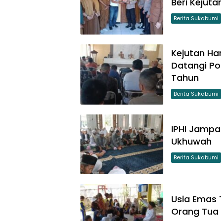
Beri Kejut
Berita Sukabumi
Kejutan H
Datangi Po
Tahun
Berita Sukabumi
IPHI Jamp
Ukhuwah
Berita Sukabumi
Usia Emas 
Orang Tua 