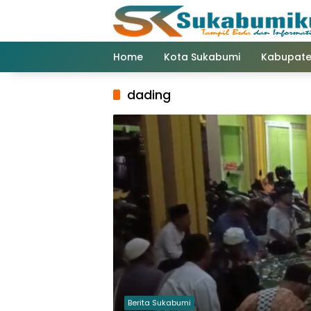
Langsung
ke
konten
Home
Kota Sukabumi
Kabupate
dading
Berita Sukabumi