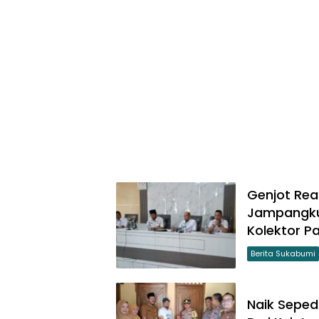
Genjot Rea
Jampangkul
Kolektor P
Berita Sukabumi
Naik Sepe