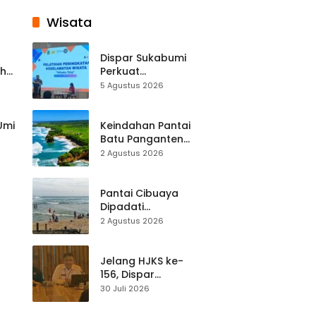
Wisata
Dispar Sukabumi
ah
Perkuat
k
Keselamatan
5 Agustus 2026
Destinasi, SDM
Pariwisata Dibekali
Mitigasi hingga
 Umi
Keindahan Pantai
Teknik Evakuasi
Batu Panganten
Mulai Dilirik
2 Agustus 2026
Wisatawan Lokal
at
dan Luar Daerah
Pantai Cibuaya
Dipadati
Wisatawan,
2 Agustus 2026
Balawista Ingatkan
p di
Pengunjung Tetap
Waspada
Jelang HJKS ke-
156, Dispar
Kabupaten
30 Juli 2026
Sukabumi Perkuat
si
Promosi Wisata