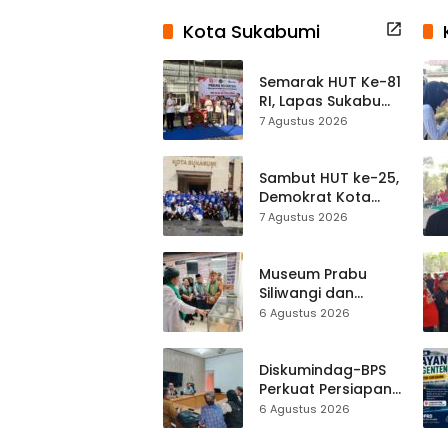
Kota Sukabumi
Semarak HUT Ke-81
RI, Lapas Sukabumi
Resmi Gelar Pekan
7 Agustus 2026
Olahraga dan
Lomba Tradisional
Sambut HUT ke-25,
Demokrat Kota
Sukabumi
7 Agustus 2026
Gelorakan
Gerakan Indonesia
ASRI Lewat Aksi
Museum Prabu
Bersih Masjid
Siliwangi dan
Agung
Museum Keramik
6 Agustus 2026
Al-Fath Punya
Gedung Baru,
Hampir 500 Koleksi
Diskumindag-BPS
Dipisahkan
Perkuat Persiapan
Sensus Ekonomi,
6 Agustus 2026
Pelaku Usaha
Sukabumi Diminta