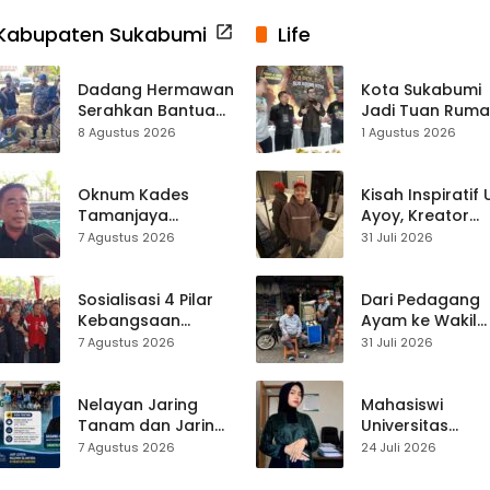
Kabupaten Sukabumi
Life
Dadang Hermawan
Kota Sukabumi
Serahkan Bantuan
Jadi Tuan Rum
Seragam
Kontes Batu Aki
8 Agustus 2026
1 Agustus 2026
Paskibraka
Nasional
Kecamatan
Ciracap
Oknum Kades
Kisah Inspiratif
Tamanjaya
Ayoy, Kreator
Terjerat Kasus
TikTok Asal
7 Agustus 2026
31 Juli 2026
Narkoba, Paoji
Sukabumi yang
Nurjaman Minta
Ubah Nasib Lew
Seleksi Calon
Live Streaming
Sosialisasi 4 Pilar
Dari Pedagang
Kades Diperketat
Kebangsaan
Ayam ke Wakil
Digelar di
Ketua DPRD, H.
7 Agustus 2026
31 Juli 2026
Jampangkulon,
Usep Kenang
Yulius Setiarto
Perjalanan Hidu
Tekankan
Pasar Cisaat
Nelayan Jaring
Mahasiswi
Pentingnya
Tanam dan Jaring
Universitas
Persatuan
Obor
Muhammadiyah
7 Agustus 2026
24 Juli 2026
Ujunggenteng
Sukabumi Raih
Sepakat Atur Zona
Juara II Kompeti