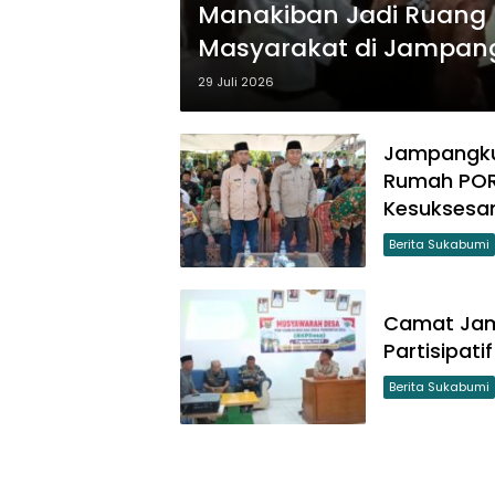
Manakiban Jadi Ruang P
Masyarakat di Jampan
29 Juli 2026
Jampangku
Rumah PORS
Kesuksesa
Berita Sukabumi
Camat Jam
Partisipat
Berita Sukabumi