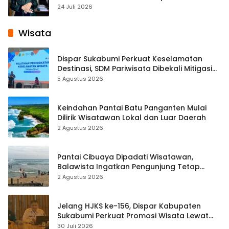
Pembelajaran Digital Tingkat Internasional
24 Juli 2026
Wisata
Dispar Sukabumi Perkuat Keselamatan
Destinasi, SDM Pariwisata Dibekali Mitigasi
hingga Teknik Evakuasi
5 Agustus 2026
Keindahan Pantai Batu Panganten Mulai
Dilirik Wisatawan Lokal dan Luar Daerah
2 Agustus 2026
Pantai Cibuaya Dipadati Wisatawan,
Balawista Ingatkan Pengunjung Tetap
Waspada
2 Agustus 2026
Jelang HJKS ke-156, Dispar Kabupaten
Sukabumi Perkuat Promosi Wisata Lewat
Publikasi Digital
30 Juli 2026