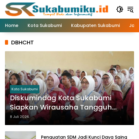
Langsung
ke
konten
Home
Kota Sukabumi
Kabupaten Sukabumi
Jaw
DBHCHT
Kota Sukabumi
Diskumindag Kota Sukabumi
Siapkan Wirausaha Tangguh
Lewat Pelatihan Vokasi
8 Juli 2026
Penguatan SDM Jadi Kunci Daya Saing