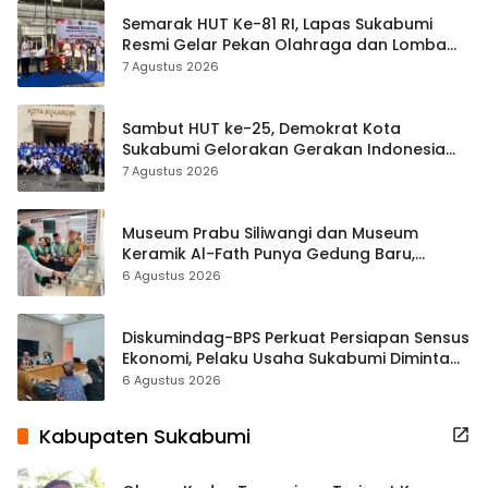
Semarak HUT Ke-81 RI, Lapas Sukabumi
Resmi Gelar Pekan Olahraga dan Lomba
Tradisional
7 Agustus 2026
Sambut HUT ke-25, Demokrat Kota
Sukabumi Gelorakan Gerakan Indonesia
ASRI Lewat Aksi Bersih Masjid Agung
7 Agustus 2026
Museum Prabu Siliwangi dan Museum
Keramik Al-Fath Punya Gedung Baru,
Hampir 500 Koleksi Dipisahkan
6 Agustus 2026
Diskumindag-BPS Perkuat Persiapan Sensus
Ekonomi, Pelaku Usaha Sukabumi Diminta
Terbuka Beri Data
6 Agustus 2026
Kabupaten Sukabumi