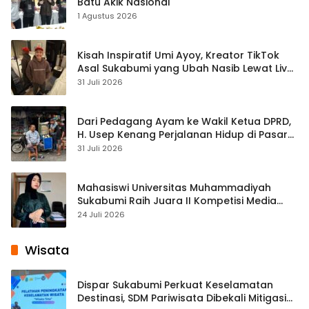
Batu Akik Nasional
1 Agustus 2026
Kisah Inspiratif Umi Ayoy, Kreator TikTok
Asal Sukabumi yang Ubah Nasib Lewat Live
Streaming
31 Juli 2026
Dari Pedagang Ayam ke Wakil Ketua DPRD,
H. Usep Kenang Perjalanan Hidup di Pasar
Cisaat
31 Juli 2026
Mahasiswi Universitas Muhammadiyah
Sukabumi Raih Juara II Kompetisi Media
Pembelajaran Digital Tingkat Internasional
24 Juli 2026
Wisata
Dispar Sukabumi Perkuat Keselamatan
Destinasi, SDM Pariwisata Dibekali Mitigasi