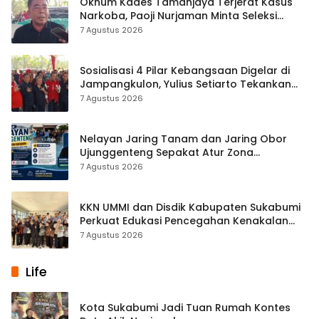
Oknum Kades Tamanjaya Terjerat Kasus
Narkoba, Paoji Nurjaman Minta Seleksi
Calon Kades Diperketat
7 Agustus 2026
Sosialisasi 4 Pilar Kebangsaan Digelar di
Jampangkulon, Yulius Setiarto Tekankan
Pentingnya Persatuan
7 Agustus 2026
Nelayan Jaring Tanam dan Jaring Obor
Ujunggenteng Sepakat Atur Zona
Penangkapan
7 Agustus 2026
KKN UMMI dan Disdik Kabupaten Sukabumi
Perkuat Edukasi Pencegahan Kenakalan
Remaja di SMPN 2 Tegalbuleud
7 Agustus 2026
Life
Kota Sukabumi Jadi Tuan Rumah Kontes