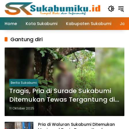
Langsung
ke
konten
Home
Kota Sukabumi
Kabupaten Sukabumi
Jaw
Gantung diri
Berita Sukabumi
Tragis, Pria di Surade Sukabumi
Ditemukan Tewas Tergantung di
Kebun Cengkih dan Karet
11 Oktober 2025
Pria di Waluran Sukabumi Ditemukan