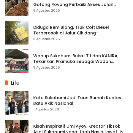
Gotong Royong Perbaiki Akses Jalan
Majelis Ta’lim di Sagaranten
8 Agustus 2026
Diduga Rem Blong, Truk Colt Diesel
Terperosok di Jalur Cikidang–
Palabuhanratu
8 Agustus 2026
Wabup Sukabumi Buka LT I dan KANIRA,
Tekankan Pramuka sebagai Wadah
Pembentukan Karakter
8 Agustus 2026
Life
Kota Sukabumi Jadi Tuan Rumah Kontes
Batu Akik Nasional
1 Agustus 2026
Kisah Inspiratif Umi Ayoy, Kreator TikTok
Asal Sukabumi yang Ubah Nasib Lewat Live