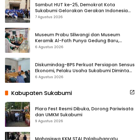
Sambut HUT ke-25, Demokrat Kota
Sukabumi Gelorakan Gerakan Indonesia
ASRI Lewat Aksi Bersih Masjid Agung
7 Agustus 2026
Museum Prabu Siliwangi dan Museum
Keramik Al-Fath Punya Gedung Baru,
Hampir 500 Koleksi Dipisahkan
6 Agustus 2026
Diskumindag-BPS Perkuat Persiapan Sensus
Ekonomi, Pelaku Usaha Sukabumi Diminta
Terbuka Beri Data
6 Agustus 2026
Kabupaten Sukabumi
Plara Fest Resmi Dibuka, Dorong Pariwisata
dan UMKM Sukabumi
9 Agustus 2026
Mahasiswa KKM STAI Palabuhanratu