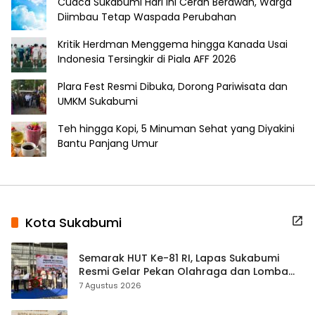
Cuaca Sukabumi Hari Ini Cerah Berawan, Warga
Diimbau Tetap Waspada Perubahan
Kritik Herdman Menggema hingga Kanada Usai
Indonesia Tersingkir di Piala AFF 2026
Plara Fest Resmi Dibuka, Dorong Pariwisata dan
UMKM Sukabumi
Teh hingga Kopi, 5 Minuman Sehat yang Diyakini
Bantu Panjang Umur
Kota Sukabumi
Semarak HUT Ke-81 RI, Lapas Sukabumi
Resmi Gelar Pekan Olahraga dan Lomba
Tradisional
7 Agustus 2026