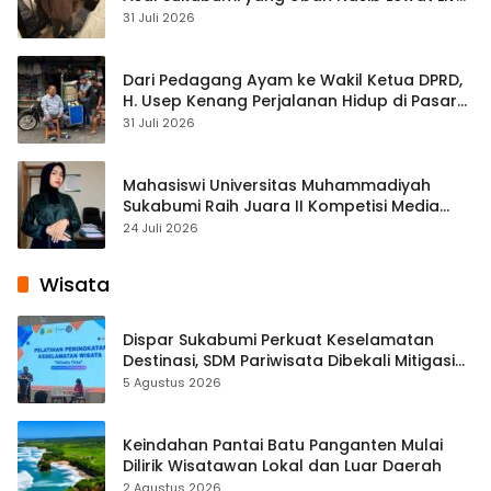
Streaming
31 Juli 2026
Dari Pedagang Ayam ke Wakil Ketua DPRD,
H. Usep Kenang Perjalanan Hidup di Pasar
Cisaat
31 Juli 2026
Mahasiswi Universitas Muhammadiyah
Sukabumi Raih Juara II Kompetisi Media
Pembelajaran Digital Tingkat Internasional
24 Juli 2026
Wisata
Dispar Sukabumi Perkuat Keselamatan
Destinasi, SDM Pariwisata Dibekali Mitigasi
hingga Teknik Evakuasi
5 Agustus 2026
Keindahan Pantai Batu Panganten Mulai
Dilirik Wisatawan Lokal dan Luar Daerah
2 Agustus 2026