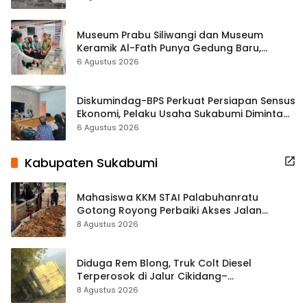
Museum Prabu Siliwangi dan Museum
Keramik Al-Fath Punya Gedung Baru,
Hampir 500 Koleksi Dipisahkan
6 Agustus 2026
Diskumindag-BPS Perkuat Persiapan Sensus
Ekonomi, Pelaku Usaha Sukabumi Diminta
Terbuka Beri Data
6 Agustus 2026
Kabupaten Sukabumi
Mahasiswa KKM STAI Palabuhanratu
Gotong Royong Perbaiki Akses Jalan
Majelis Ta’lim di Sagaranten
8 Agustus 2026
Diduga Rem Blong, Truk Colt Diesel
Terperosok di Jalur Cikidang–
Palabuhanratu
8 Agustus 2026