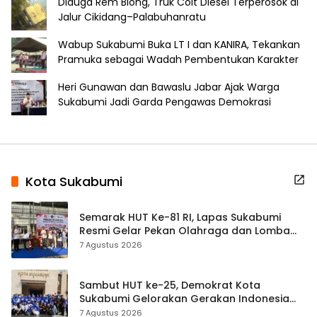
Diduga Rem Blong, Truk Colt Diesel Terperosok di
Jalur Cikidang–Palabuhanratu
Wabup Sukabumi Buka LT I dan KANIRA, Tekankan
Pramuka sebagai Wadah Pembentukan Karakter
Heri Gunawan dan Bawaslu Jabar Ajak Warga
Sukabumi Jadi Garda Pengawas Demokrasi
Kota Sukabumi
Semarak HUT Ke-81 RI, Lapas Sukabumi
Resmi Gelar Pekan Olahraga dan Lomba
Tradisional
7 Agustus 2026
Sambut HUT ke-25, Demokrat Kota
Sukabumi Gelorakan Gerakan Indonesia
ASRI Lewat Aksi Bersih Masjid Agung
7 Agustus 2026