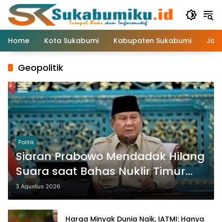
Langsung
ke
konten
Home
Kota Sukabumi
Kabupaten Sukabumi
Jaw
Geopolitik
Politik
Siaran Prabowo Mendadak Hilang
Suara saat Bahas Nuklir Timur
Tengah, Pengamat: Jangan
3 Agustus 2026
Berspekulasi
Harga Minyak Dunia Naik, IATMI: Hanya