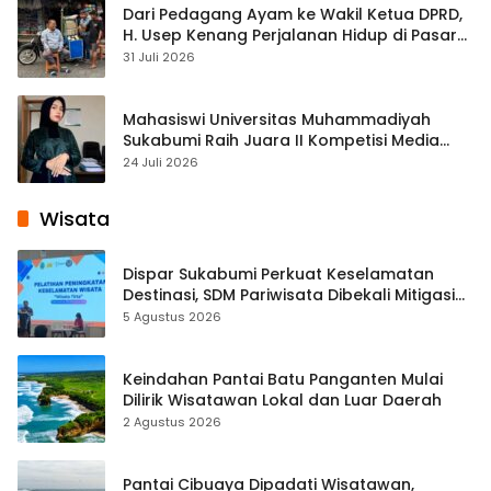
Dari Pedagang Ayam ke Wakil Ketua DPRD,
H. Usep Kenang Perjalanan Hidup di Pasar
Cisaat
31 Juli 2026
Mahasiswi Universitas Muhammadiyah
Sukabumi Raih Juara II Kompetisi Media
Pembelajaran Digital Tingkat Internasional
24 Juli 2026
Wisata
Dispar Sukabumi Perkuat Keselamatan
Destinasi, SDM Pariwisata Dibekali Mitigasi
hingga Teknik Evakuasi
5 Agustus 2026
Keindahan Pantai Batu Panganten Mulai
Dilirik Wisatawan Lokal dan Luar Daerah
2 Agustus 2026
Pantai Cibuaya Dipadati Wisatawan,