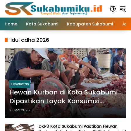
Langsung
ke
konten
Home
Kota Sukabumi
Kabupaten Sukabumi
Jaw
idul adha 2026
Kesehatan
Hewan Kurban di Kota Sukabumi
Dipastikan Layak Konsumsi
Hingga Hari Tasyrik
29 Mei 2026
DKP3 Kota Sukabumi Pastikan Hewan