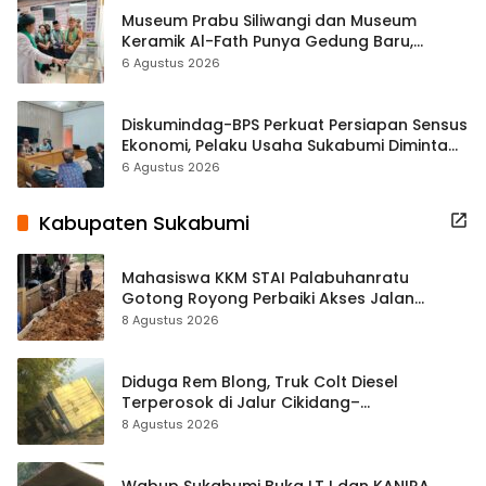
Museum Prabu Siliwangi dan Museum
Keramik Al-Fath Punya Gedung Baru,
Hampir 500 Koleksi Dipisahkan
6 Agustus 2026
Diskumindag-BPS Perkuat Persiapan Sensus
Ekonomi, Pelaku Usaha Sukabumi Diminta
Terbuka Beri Data
6 Agustus 2026
Kabupaten Sukabumi
Mahasiswa KKM STAI Palabuhanratu
Gotong Royong Perbaiki Akses Jalan
Majelis Ta’lim di Sagaranten
8 Agustus 2026
Diduga Rem Blong, Truk Colt Diesel
Terperosok di Jalur Cikidang–
Palabuhanratu
8 Agustus 2026
Wabup Sukabumi Buka LT I dan KANIRA,