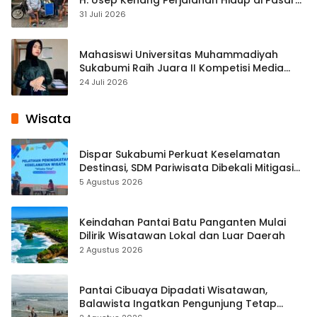
Cisaat
31 Juli 2026
Mahasiswi Universitas Muhammadiyah
Sukabumi Raih Juara II Kompetisi Media
Pembelajaran Digital Tingkat Internasional
24 Juli 2026
Wisata
Dispar Sukabumi Perkuat Keselamatan
Destinasi, SDM Pariwisata Dibekali Mitigasi
hingga Teknik Evakuasi
5 Agustus 2026
Keindahan Pantai Batu Panganten Mulai
Dilirik Wisatawan Lokal dan Luar Daerah
2 Agustus 2026
Pantai Cibuaya Dipadati Wisatawan,
Balawista Ingatkan Pengunjung Tetap
Waspada