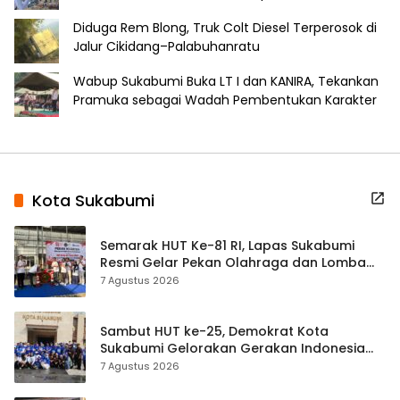
Diduga Rem Blong, Truk Colt Diesel Terperosok di
Jalur Cikidang–Palabuhanratu
Wabup Sukabumi Buka LT I dan KANIRA, Tekankan
Pramuka sebagai Wadah Pembentukan Karakter
Kota Sukabumi
Semarak HUT Ke-81 RI, Lapas Sukabumi
Resmi Gelar Pekan Olahraga dan Lomba
Tradisional
7 Agustus 2026
Sambut HUT ke-25, Demokrat Kota
Sukabumi Gelorakan Gerakan Indonesia
ASRI Lewat Aksi Bersih Masjid Agung
7 Agustus 2026