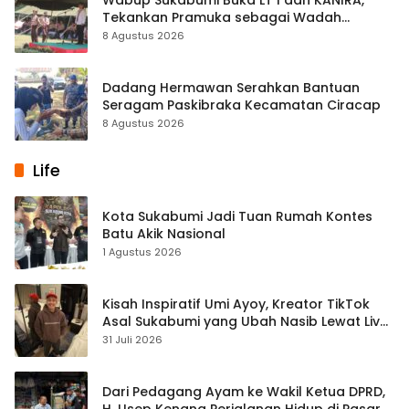
Tekankan Pramuka sebagai Wadah
Pembentukan Karakter
8 Agustus 2026
Dadang Hermawan Serahkan Bantuan
Seragam Paskibraka Kecamatan Ciracap
8 Agustus 2026
Life
Kota Sukabumi Jadi Tuan Rumah Kontes
Batu Akik Nasional
1 Agustus 2026
Kisah Inspiratif Umi Ayoy, Kreator TikTok
Asal Sukabumi yang Ubah Nasib Lewat Live
Streaming
31 Juli 2026
Dari Pedagang Ayam ke Wakil Ketua DPRD,
H. Usep Kenang Perjalanan Hidup di Pasar