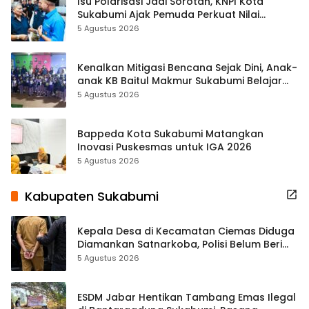
Isu Polarisasi Jadi Sorotan, KNPI Kota
Sukabumi Ajak Pemuda Perkuat Nilai
Kebangsaan
5 Agustus 2026
Kenalkan Mitigasi Bencana Sejak Dini, Anak-
anak KB Baitul Makmur Sukabumi Belajar
Lewat Boneka Tangan
5 Agustus 2026
Bappeda Kota Sukabumi Matangkan
Inovasi Puskesmas untuk IGA 2026
5 Agustus 2026
Kabupaten Sukabumi
Kepala Desa di Kecamatan Ciemas Diduga
Diamankan Satnarkoba, Polisi Belum Beri
Penjelasan Resmi
5 Agustus 2026
ESDM Jabar Hentikan Tambang Emas Ilegal