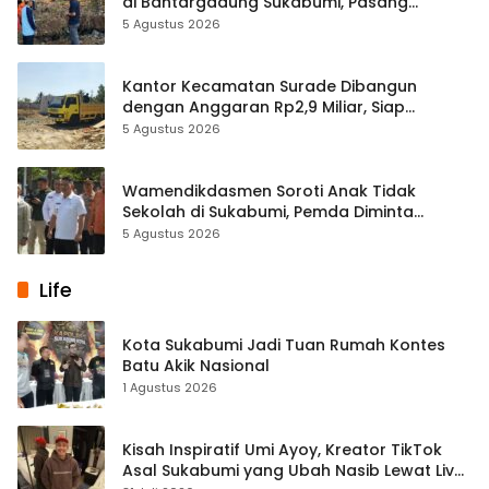
di Bantargadung Sukabumi, Pasang
Spanduk Larangan
5 Agustus 2026
Kantor Kecamatan Surade Dibangun
dengan Anggaran Rp2,9 Miliar, Siap
Hadirkan Layanan Lebih Optimal
5 Agustus 2026
Wamendikdasmen Soroti Anak Tidak
Sekolah di Sukabumi, Pemda Diminta
Perkuat Kolaborasi Pendidikan
5 Agustus 2026
Life
Kota Sukabumi Jadi Tuan Rumah Kontes
Batu Akik Nasional
1 Agustus 2026
Kisah Inspiratif Umi Ayoy, Kreator TikTok
Asal Sukabumi yang Ubah Nasib Lewat Live