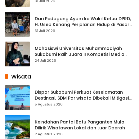
Streaming
31 Juli 2026
Dari Pedagang Ayam ke Wakil Ketua DPRD,
H. Usep Kenang Perjalanan Hidup di Pasar
Cisaat
31 Juli 2026
Mahasiswi Universitas Muhammadiyah
Sukabumi Raih Juara II Kompetisi Media
Pembelajaran Digital Tingkat Internasional
24 Juli 2026
Wisata
Dispar Sukabumi Perkuat Keselamatan
Destinasi, SDM Pariwisata Dibekali Mitigasi
hingga Teknik Evakuasi
5 Agustus 2026
Keindahan Pantai Batu Panganten Mulai
Dilirik Wisatawan Lokal dan Luar Daerah
2 Agustus 2026