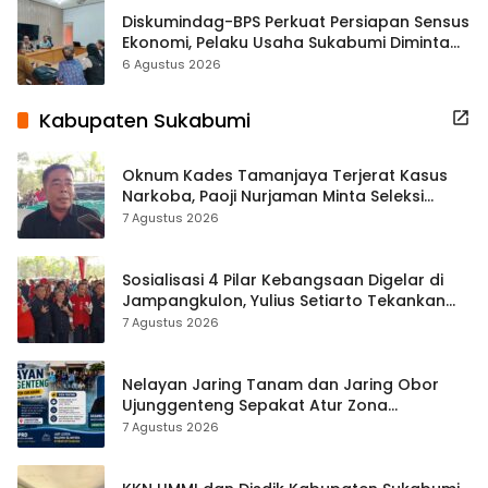
Diskumindag-BPS Perkuat Persiapan Sensus
Ekonomi, Pelaku Usaha Sukabumi Diminta
Terbuka Beri Data
6 Agustus 2026
Kabupaten Sukabumi
Oknum Kades Tamanjaya Terjerat Kasus
Narkoba, Paoji Nurjaman Minta Seleksi
Calon Kades Diperketat
7 Agustus 2026
Sosialisasi 4 Pilar Kebangsaan Digelar di
Jampangkulon, Yulius Setiarto Tekankan
Pentingnya Persatuan
7 Agustus 2026
Nelayan Jaring Tanam dan Jaring Obor
Ujunggenteng Sepakat Atur Zona
Penangkapan
7 Agustus 2026