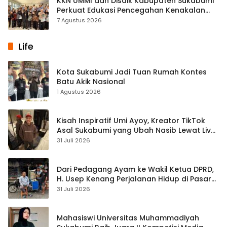
KKN UMMI dan Disdik Kabupaten Sukabumi
Perkuat Edukasi Pencegahan Kenakalan
Remaja di SMPN 2 Tegalbuleud
7 Agustus 2026
Life
Kota Sukabumi Jadi Tuan Rumah Kontes
Batu Akik Nasional
1 Agustus 2026
Kisah Inspiratif Umi Ayoy, Kreator TikTok
Asal Sukabumi yang Ubah Nasib Lewat Live
Streaming
31 Juli 2026
Dari Pedagang Ayam ke Wakil Ketua DPRD,
H. Usep Kenang Perjalanan Hidup di Pasar
Cisaat
31 Juli 2026
Mahasiswi Universitas Muhammadiyah