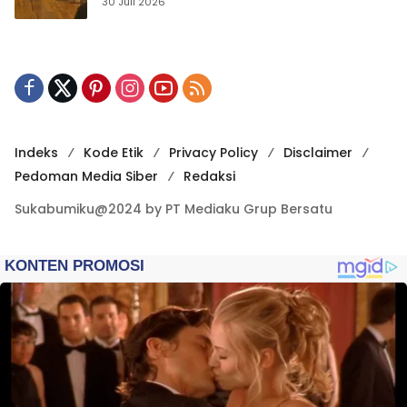
Publikasi Digital
30 Juli 2026
Indeks
Kode Etik
Privacy Policy
Disclaimer
Pedoman Media Siber
Redaksi
Sukabumiku@2024 by PT Mediaku Grup Bersatu