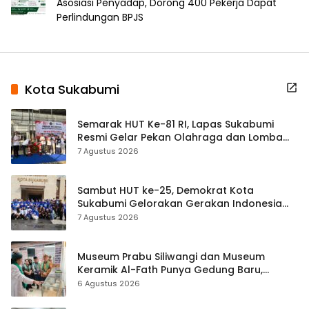
Asosiasi Penyadap, Dorong 400 Pekerja Dapat
Perlindungan BPJS
Kota Sukabumi
Semarak HUT Ke-81 RI, Lapas Sukabumi
Resmi Gelar Pekan Olahraga dan Lomba
Tradisional
7 Agustus 2026
Sambut HUT ke-25, Demokrat Kota
Sukabumi Gelorakan Gerakan Indonesia
ASRI Lewat Aksi Bersih Masjid Agung
7 Agustus 2026
Museum Prabu Siliwangi dan Museum
Keramik Al-Fath Punya Gedung Baru,
Hampir 500 Koleksi Dipisahkan
6 Agustus 2026