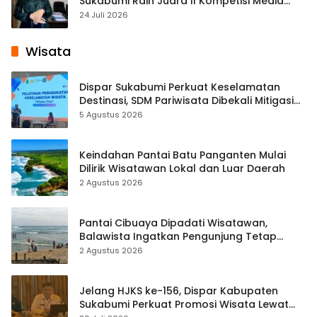
Sukabumi Raih Juara II Kompetisi Media
Pembelajaran Digital Tingkat Internasional
24 Juli 2026
Wisata
Dispar Sukabumi Perkuat Keselamatan
Destinasi, SDM Pariwisata Dibekali Mitigasi
hingga Teknik Evakuasi
5 Agustus 2026
Keindahan Pantai Batu Panganten Mulai
Dilirik Wisatawan Lokal dan Luar Daerah
2 Agustus 2026
Pantai Cibuaya Dipadati Wisatawan,
Balawista Ingatkan Pengunjung Tetap
Waspada
2 Agustus 2026
Jelang HJKS ke-156, Dispar Kabupaten
Sukabumi Perkuat Promosi Wisata Lewat