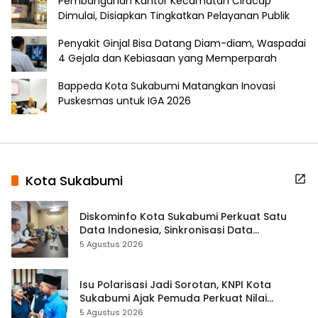
Pembangunan Kantor Kecamatan Ciracap
Dimulai, Disiapkan Tingkatkan Pelayanan Publik
Penyakit Ginjal Bisa Datang Diam-diam, Waspadai
4 Gejala dan Kebiasaan yang Memperparah
Bappeda Kota Sukabumi Matangkan Inovasi
Puskesmas untuk IGA 2026
Kota Sukabumi
Diskominfo Kota Sukabumi Perkuat Satu
Data Indonesia, Sinkronisasi Data
Kewilayahan Dikebut
5 Agustus 2026
Isu Polarisasi Jadi Sorotan, KNPI Kota
Sukabumi Ajak Pemuda Perkuat Nilai
Kebangsaan
5 Agustus 2026