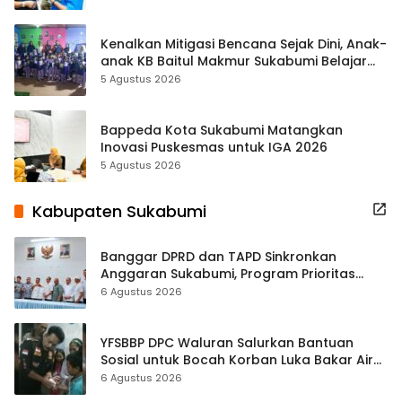
Kenalkan Mitigasi Bencana Sejak Dini, Anak-
anak KB Baitul Makmur Sukabumi Belajar
Lewat Boneka Tangan
5 Agustus 2026
Bappeda Kota Sukabumi Matangkan
Inovasi Puskesmas untuk IGA 2026
5 Agustus 2026
Kabupaten Sukabumi
Banggar DPRD dan TAPD Sinkronkan
Anggaran Sukabumi, Program Prioritas
hingga Pendapatan Dibahas
6 Agustus 2026
YFSBBP DPC Waluran Salurkan Bantuan
Sosial untuk Bocah Korban Luka Bakar Air
Panas
6 Agustus 2026