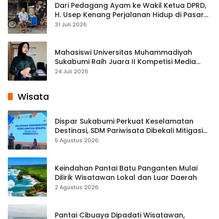
Dari Pedagang Ayam ke Wakil Ketua DPRD,
H. Usep Kenang Perjalanan Hidup di Pasar
Cisaat
31 Juli 2026
Mahasiswi Universitas Muhammadiyah
Sukabumi Raih Juara II Kompetisi Media
Pembelajaran Digital Tingkat Internasional
24 Juli 2026
Wisata
Dispar Sukabumi Perkuat Keselamatan
Destinasi, SDM Pariwisata Dibekali Mitigasi
hingga Teknik Evakuasi
5 Agustus 2026
Keindahan Pantai Batu Panganten Mulai
Dilirik Wisatawan Lokal dan Luar Daerah
2 Agustus 2026
Pantai Cibuaya Dipadati Wisatawan,