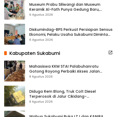
Museum Prabu Siliwangi dan Museum
Keramik Al-Fath Punya Gedung Baru,
Hampir 500 Koleksi Dipisahkan
6 Agustus 2026
Diskumindag-BPS Perkuat Persiapan Sensus
Ekonomi, Pelaku Usaha Sukabumi Diminta
Terbuka Beri Data
6 Agustus 2026
Kabupaten Sukabumi
Mahasiswa KKM STAI Palabuhanratu
Gotong Royong Perbaiki Akses Jalan
Majelis Ta’lim di Sagaranten
8 Agustus 2026
Diduga Rem Blong, Truk Colt Diesel
Terperosok di Jalur Cikidang–
Palabuhanratu
8 Agustus 2026
Wabup Sukabumi Buka LT I dan KANIRA,