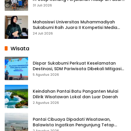
Cisaat
31 Juli 2026
Mahasiswi Universitas Muhammadiyah
Sukabumi Raih Juara II Kompetisi Media
Pembelajaran Digital Tingkat Internasional
24 Juli 2026
Wisata
Dispar Sukabumi Perkuat Keselamatan
Destinasi, SDM Pariwisata Dibekali Mitigasi
hingga Teknik Evakuasi
5 Agustus 2026
Keindahan Pantai Batu Panganten Mulai
Dilirik Wisatawan Lokal dan Luar Daerah
2 Agustus 2026
Pantai Cibuaya Dipadati Wisatawan,
Balawista Ingatkan Pengunjung Tetap
Waspada
2 Agustus 2026