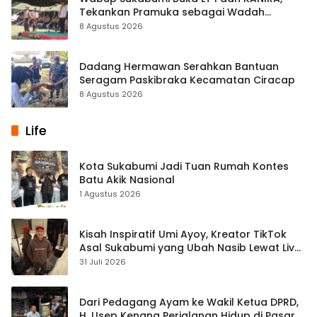
Tekankan Pramuka sebagai Wadah
Pembentukan Karakter
8 Agustus 2026
Dadang Hermawan Serahkan Bantuan
Seragam Paskibraka Kecamatan Ciracap
8 Agustus 2026
Life
Kota Sukabumi Jadi Tuan Rumah Kontes
Batu Akik Nasional
1 Agustus 2026
Kisah Inspiratif Umi Ayoy, Kreator TikTok
Asal Sukabumi yang Ubah Nasib Lewat Live
Streaming
31 Juli 2026
Dari Pedagang Ayam ke Wakil Ketua DPRD,
H. Usep Kenang Perjalanan Hidup di Pasar