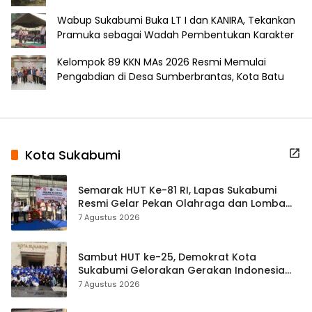
Wabup Sukabumi Buka LT I dan KANIRA, Tekankan
Pramuka sebagai Wadah Pembentukan Karakter
Kelompok 89 KKN MAs 2026 Resmi Memulai
Pengabdian di Desa Sumberbrantas, Kota Batu
Kota Sukabumi
Semarak HUT Ke-81 RI, Lapas Sukabumi
Resmi Gelar Pekan Olahraga dan Lomba
Tradisional
7 Agustus 2026
Sambut HUT ke-25, Demokrat Kota
Sukabumi Gelorakan Gerakan Indonesia
ASRI Lewat Aksi Bersih Masjid Agung
7 Agustus 2026