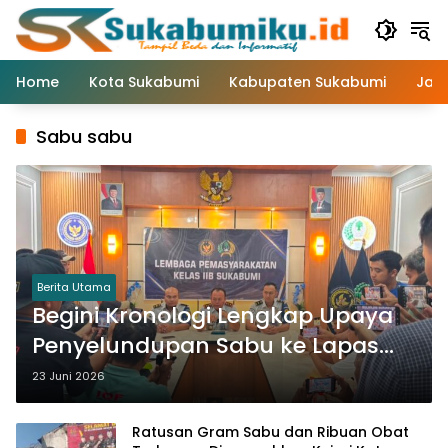
Langsung
ke
konten
Home
Kota Sukabumi
Kabupaten Sukabumi
Jaw
Sabu sabu
Berita Utama
Begini Kronologi Lengkap Upaya
Penyelundupan Sabu ke Lapas
Sukabumi
23 Juni 2026
Ratusan Gram Sabu dan Ribuan Obat