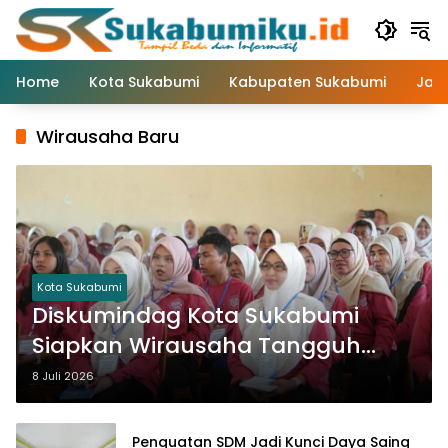
Langsung
ke
konten
Home
Kota Sukabumi
Kabupaten Sukabumi
Jaw
Wirausaha Baru
Kota Sukabumi
Diskumindag Kota Sukabumi
Siapkan Wirausaha Tangguh
Lewat Pelatihan Vokasi
8 Juli 2026
Penguatan SDM Jadi Kunci Daya Saing