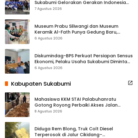
Sukabumi Gelorakan Gerakan Indonesia
ASRI Lewat Aksi Bersih Masjid Agung
7 Agustus 2026
Museum Prabu Siliwangi dan Museum
Keramik Al-Fath Punya Gedung Baru,
Hampir 500 Koleksi Dipisahkan
6 Agustus 2026
Diskumindag-BPS Perkuat Persiapan Sensus
Ekonomi, Pelaku Usaha Sukabumi Diminta
Terbuka Beri Data
6 Agustus 2026
Kabupaten Sukabumi
Mahasiswa KKM STAI Palabuhanratu
Gotong Royong Perbaiki Akses Jalan
Majelis Ta’lim di Sagaranten
8 Agustus 2026
Diduga Rem Blong, Truk Colt Diesel
Terperosok di Jalur Cikidang–