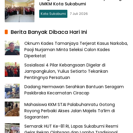
UMKM Kota Sukabumi
Kota Sukabumi
7 Juli 2026
Berita Banyak Dibaca Hari Ini
Oknum Kades Tamanjaya Terjerat Kasus Narkoba,
Paoji Nurjaman Minta Seleksi Calon Kades
Diperketat
Sosialisasi 4 Pilar Kebangsaan Digelar di
Jampangkulon, Yulius Setiarto Tekankan
Pentingnya Persatuan
Dadang Hermawan Serahkan Bantuan Seragam
Paskibraka Kecamatan Ciracap
Mahasiswa KKM STAI Palabuhanratu Gotong
Royong Perbaiki Akses Jalan Majelis Ta’lim di
Sagaranten
Semarak HUT Ke-81 RI, Lapas Sukabumi Resmi
Gelar Pekan Olahraga dan Lomba Tradisional