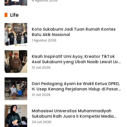
6 Agustus 2026
Life
Kota Sukabumi Jadi Tuan Rumah Kontes
Batu Akik Nasional
1 Agustus 2026
Kisah Inspiratif Umi Ayoy, Kreator TikTok
Asal Sukabumi yang Ubah Nasib Lewat Live
Streaming
31 Juli 2026
Dari Pedagang Ayam ke Wakil Ketua DPRD,
H. Usep Kenang Perjalanan Hidup di Pasar
Cisaat
31 Juli 2026
Mahasiswi Universitas Muhammadiyah
Sukabumi Raih Juara II Kompetisi Media
Pembelajaran Digital Tingkat Internasional
24 Juli 2026