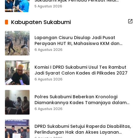
Kebangsaan
5 Agustus 2026
Kabupaten Sukabumi
Lapangan Cisuru Disulap Jadi Pusat
Perayaan HUT RI, Mahasiswa KKM dan
Warga Satukan Tenaga
6 Agustus 2026
Komisi I DPRD Sukabumi Usul Tes Rambut
Jadi Syarat Calon Kades di Pilkades 2027
6 Agustus 2026
Polres Sukabumi Beberkan Kronologi
Diamankannya Kades Tamanjaya dalam
Kasus Sabu
6 Agustus 2026
DPRD Sukabumi Setujui Raperda Disabilitas,
Perlindungan Hak dan Akses Layanan
Diperkuat