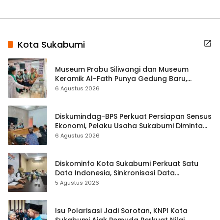
Kota Sukabumi
Museum Prabu Siliwangi dan Museum
Keramik Al-Fath Punya Gedung Baru,
Hampir 500 Koleksi Dipisahkan
6 Agustus 2026
Diskumindag-BPS Perkuat Persiapan Sensus
Ekonomi, Pelaku Usaha Sukabumi Diminta
Terbuka Beri Data
6 Agustus 2026
Diskominfo Kota Sukabumi Perkuat Satu
Data Indonesia, Sinkronisasi Data
Kewilayahan Dikebut
5 Agustus 2026
Isu Polarisasi Jadi Sorotan, KNPI Kota
Sukabumi Ajak Pemuda Perkuat Nilai