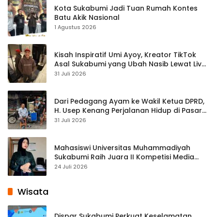
Kota Sukabumi Jadi Tuan Rumah Kontes
Batu Akik Nasional
1 Agustus 2026
Kisah Inspiratif Umi Ayoy, Kreator TikTok
Asal Sukabumi yang Ubah Nasib Lewat Live
Streaming
31 Juli 2026
Dari Pedagang Ayam ke Wakil Ketua DPRD,
H. Usep Kenang Perjalanan Hidup di Pasar
Cisaat
31 Juli 2026
Mahasiswi Universitas Muhammadiyah
Sukabumi Raih Juara II Kompetisi Media
Pembelajaran Digital Tingkat Internasional
24 Juli 2026
Wisata
Dispar Sukabumi Perkuat Keselamatan