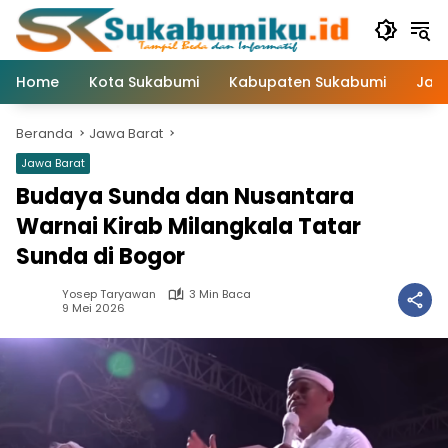
Langsung
ke
konten
Home
Kota Sukabumi
Kabupaten Sukabumi
Jaw
Beranda
Jawa Barat
Jawa Barat
Budaya Sunda dan Nusantara
Warnai Kirab Milangkala Tatar
Sunda di Bogor
Yosep Taryawan
3 Min Baca
9 Mei 2026