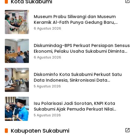
Kota Sukabumi
Museum Prabu Siliwangi dan Museum
Keramik Al-Fath Punya Gedung Baru,
Hampir 500 Koleksi Dipisahkan
6 Agustus 2026
Diskumindag-BPS Perkuat Persiapan Sensus
Ekonomi, Pelaku Usaha Sukabumi Diminta
Terbuka Beri Data
6 Agustus 2026
Diskominfo Kota Sukabumi Perkuat Satu
Data Indonesia, Sinkronisasi Data
Kewilayahan Dikebut
5 Agustus 2026
Isu Polarisasi Jadi Sorotan, KNPI Kota
Sukabumi Ajak Pemuda Perkuat Nilai
Kebangsaan
5 Agustus 2026
Kabupaten Sukabumi