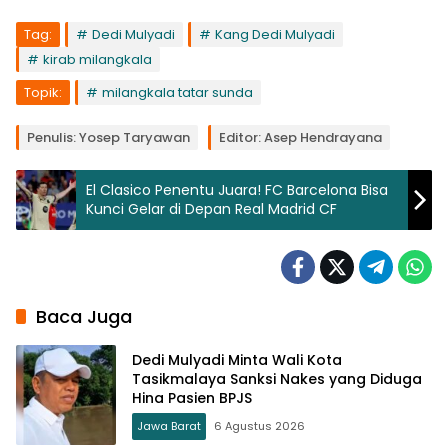
Tag:
Dedi Mulyadi
Kang Dedi Mulyadi
kirab milangkala
Topik:
milangkala tatar sunda
Penulis: Yosep Taryawan
Editor: Asep Hendrayana
El Clasico Penentu Juara! FC Barcelona Bisa
Kunci Gelar di Depan Real Madrid CF
Baca Juga
Dedi Mulyadi Minta Wali Kota
Tasikmalaya Sanksi Nakes yang Diduga
Hina Pasien BPJS
Jawa Barat
6 Agustus 2026