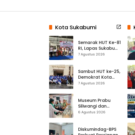
Kota Sukabumi
Semarak HUT Ke-81
RI, Lapas Sukabumi
Resmi Gelar Pekan
7 Agustus 2026
Olahraga dan
Lomba Tradisional
Sambut HUT ke-25,
Demokrat Kota
Sukabumi
7 Agustus 2026
Gelorakan
Gerakan Indonesia
ASRI Lewat Aksi
Museum Prabu
Bersih Masjid
Siliwangi dan
Agung
Museum Keramik
6 Agustus 2026
Al-Fath Punya
Gedung Baru,
Hampir 500 Koleksi
Diskumindag-BPS
Dipisahkan