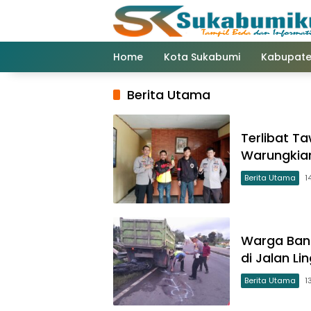
Langsung
ke
konten
Home
Kota Sukabumi
Kabupate
Berita Utama
Terlibat T
Warungkiar
Berita Utama
1
Warga Ban
di Jalan Li
Berita Utama
1