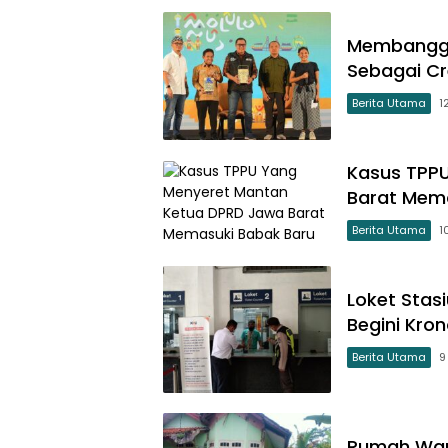
Membangga
Sebagai Cr
Berita Utama
1
Kasus TPP
Barat Mem
Berita Utama
1
Loket Stas
Begini Kron
Berita Utama
9
Rumah War