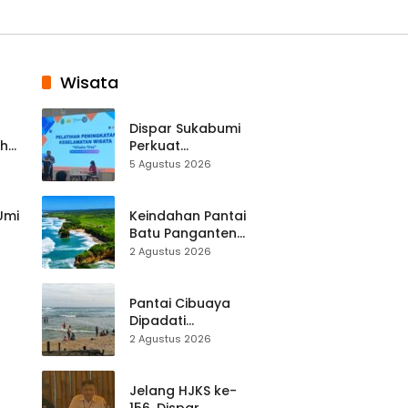
Wisata
Dispar Sukabumi
ah
Perkuat
k
Keselamatan
5 Agustus 2026
Destinasi, SDM
Pariwisata Dibekali
Mitigasi hingga
 Umi
Keindahan Pantai
Teknik Evakuasi
Batu Panganten
Mulai Dilirik
2 Agustus 2026
Wisatawan Lokal
at
dan Luar Daerah
Pantai Cibuaya
Dipadati
Wisatawan,
2 Agustus 2026
Balawista Ingatkan
p di
Pengunjung Tetap
Waspada
Jelang HJKS ke-