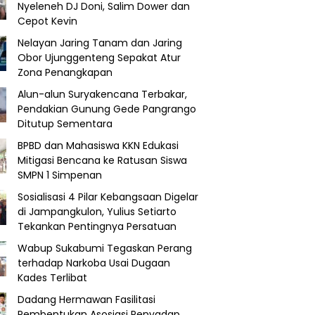
Nyeleneh DJ Doni, Salim Dower dan
Cepot Kevin
Nelayan Jaring Tanam dan Jaring
Obor Ujunggenteng Sepakat Atur
Zona Penangkapan
Alun-alun Suryakencana Terbakar,
Pendakian Gunung Gede Pangrango
Ditutup Sementara
BPBD dan Mahasiswa KKN Edukasi
Mitigasi Bencana ke Ratusan Siswa
SMPN 1 Simpenan
Sosialisasi 4 Pilar Kebangsaan Digelar
di Jampangkulon, Yulius Setiarto
Tekankan Pentingnya Persatuan
Wabup Sukabumi Tegaskan Perang
terhadap Narkoba Usai Dugaan
Kades Terlibat
Dadang Hermawan Fasilitasi
Pembentukan Asosiasi Penyadap,