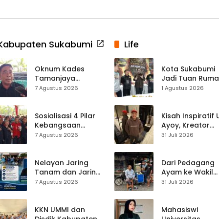
Kabupaten Sukabumi
Life
Oknum Kades
Kota Sukabumi
Tamanjaya
Jadi Tuan Rum
Terjerat Kasus
Kontes Batu Aki
7 Agustus 2026
1 Agustus 2026
Narkoba, Paoji
Nasional
Nurjaman Minta
Seleksi Calon
Sosialisasi 4 Pilar
Kisah Inspiratif
Kades Diperketat
Kebangsaan
Ayoy, Kreator
Digelar di
TikTok Asal
7 Agustus 2026
31 Juli 2026
Jampangkulon,
Sukabumi yang
Yulius Setiarto
Ubah Nasib Lew
Tekankan
Live Streaming
Nelayan Jaring
Dari Pedagang
Pentingnya
Tanam dan Jaring
Ayam ke Wakil
Persatuan
Obor
Ketua DPRD, H.
7 Agustus 2026
31 Juli 2026
Ujunggenteng
Usep Kenang
Sepakat Atur Zona
Perjalanan Hidu
Penangkapan
Pasar Cisaat
KKN UMMI dan
Mahasiswi