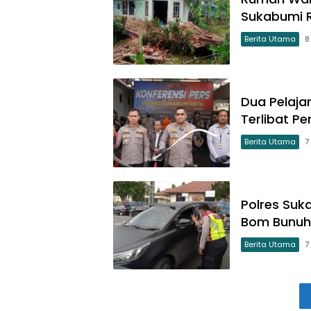
Sukabumi R
Berita Utama
8
Dua Pelajar
Terlibat 
Berita Utama
7
Polres Su
Bom Bunuh 
Berita Utama
7