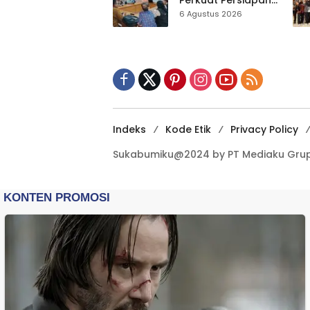
Perkuat Persiapan
Sensus Ekonomi,
6 Agustus 2026
Pelaku Usaha
Sukabumi Diminta
Terbuka Beri Data
Indeks
Kode Etik
Privacy Policy
Sukabumiku@2024 by PT Mediaku Grup