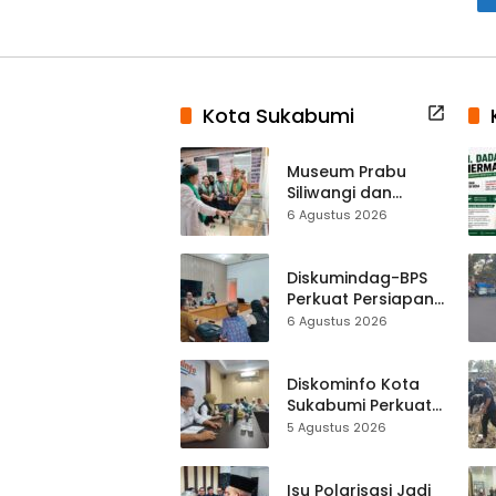
Kota Sukabumi
Museum Prabu
Siliwangi dan
Museum Keramik
6 Agustus 2026
Al-Fath Punya
Gedung Baru,
Hampir 500 Koleksi
Diskumindag-BPS
Dipisahkan
Perkuat Persiapan
Sensus Ekonomi,
6 Agustus 2026
Pelaku Usaha
Sukabumi Diminta
Terbuka Beri Data
Diskominfo Kota
Sukabumi Perkuat
Satu Data
5 Agustus 2026
Indonesia,
Sinkronisasi Data
Kewilayahan
Isu Polarisasi Jadi