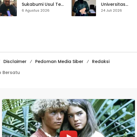
Sukabumi Usul Tes
Universitas
Rambut Jadi
Muhammadiyah
6 Agustus 2026
24 Juli 2026
Syarat Calon
Sukabumi Raih
Kades di Pilkades
Juara II Kompeti
2027
Media
Pembelajaran
Digital Tingkat
Internasional
Disclaimer
Pedoman Media Siber
Redaksi
 Bersatu