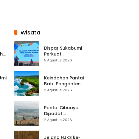
Wisata
Dispar Sukabumi
ah
Perkuat
k
Keselamatan
5 Agustus 2026
Destinasi, SDM
Pariwisata Dibekali
Mitigasi hingga
 Umi
Keindahan Pantai
Teknik Evakuasi
Batu Panganten
Mulai Dilirik
2 Agustus 2026
Wisatawan Lokal
at
dan Luar Daerah
Pantai Cibuaya
Dipadati
Wisatawan,
2 Agustus 2026
Balawista Ingatkan
p di
Pengunjung Tetap
Waspada
Jelang HJKS ke-