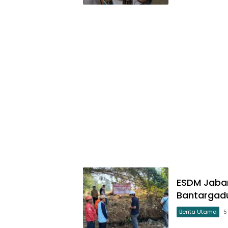
ESDM Jabar
Bantargad
Berita Utama
5