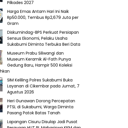
Pilkades 2027
Harga Emas Antam Hari Ini Naik
Rp50.000, Tembus Rp2,679 Juta per
Gram
Diskumindag-BPS Perkuat Persiapan
Sensus Ekonomi, Pelaku Usaha
Sukabumi Diminta Terbuka Beri Data
Museum Prabu Siliwangi dan
Museum Keramik Al-Fath Punya
Gedung Baru, Hampir 500 Koleksi
ahkan
SIM Keliling Polres Sukabumi Buka
Layanan di Cikembar pada Jumat, 7
Agustus 2026
Heri Gunawan Dorong Percepatan
PTSL di Sukabumi, Warga Diminta
Pasang Patok Batas Tanah
Lapangan Cisuru Disulap Jadi Pusat
Perayaan HUT RI, Mahasiswa KKM dan