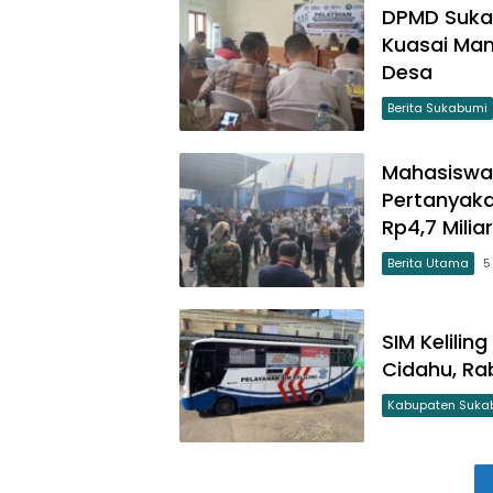
DPMD Suka
Kuasai Ma
Desa
Berita Sukabumi
Mahasiswa
Pertanyaka
Rp4,7 Miliar
Berita Utama
5
SIM Kelilin
Cidahu, Ra
Kabupaten Suka