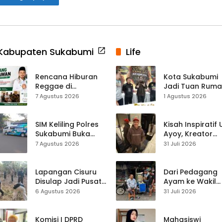
Kabupaten Sukabumi
Life
Rencana Hiburan
Kota Sukabumi
Reggae di
Jadi Tuan Rum
Purwasedar
Kontes Batu Aki
7 Agustus 2026
1 Agustus 2026
Dipersoalkan,
Nasional
Dadang Hermawan
Turun Memfasilitasi
SIM Keliling Polres
Kisah Inspiratif
Musyawarah
Sukabumi Buka
Ayoy, Kreator
Layanan di
TikTok Asal
7 Agustus 2026
31 Juli 2026
Cikembar pada
Sukabumi yang
Jumat, 7 Agustus
Ubah Nasib Lew
2026
Live Streaming
Lapangan Cisuru
Dari Pedagang
Disulap Jadi Pusat
Ayam ke Wakil
Perayaan HUT RI,
Ketua DPRD, H.
6 Agustus 2026
31 Juli 2026
Mahasiswa KKM
Usep Kenang
dan Warga
Perjalanan Hidu
Satukan Tenaga
Pasar Cisaat
Komisi I DPRD
Mahasiswi