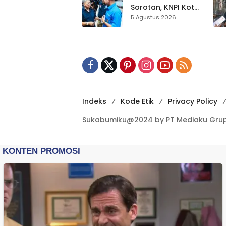
Dikebut
Sorotan, KNPI Kota
Sukabumi Ajak
5 Agustus 2026
Pemuda Perkuat
Nilai Kebangsaan
Indeks
Kode Etik
Privacy Policy
Sukabumiku@2024 by PT Mediaku Grup