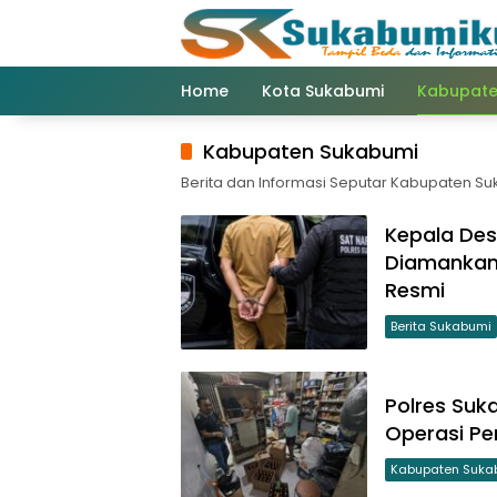
Langsung
ke
konten
Home
Kota Sukabumi
Kabupate
Kabupaten Sukabumi
Berita dan Informasi Seputar Kabupaten S
Kepala De
Diamankan 
Resmi
Berita Sukabumi
Polres Suk
Operasi Pe
Kabupaten Suka