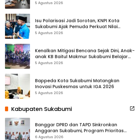
Kewilayahan Dikebut
5 Agustus 2026
Isu Polarisasi Jadi Sorotan, KNPI Kota
Sukabumi Ajak Pemuda Perkuat Nilai
Kebangsaan
5 Agustus 2026
Kenalkan Mitigasi Bencana Sejak Dini, Anak-
anak KB Baitul Makmur Sukabumi Belajar
Lewat Boneka Tangan
5 Agustus 2026
Bappeda Kota Sukabumi Matangkan
Inovasi Puskesmas untuk IGA 2026
5 Agustus 2026
Kabupaten Sukabumi
Banggar DPRD dan TAPD Sinkronkan
Anggaran Sukabumi, Program Prioritas
hingga Pendapatan Dibahas
6 Agustus 2026