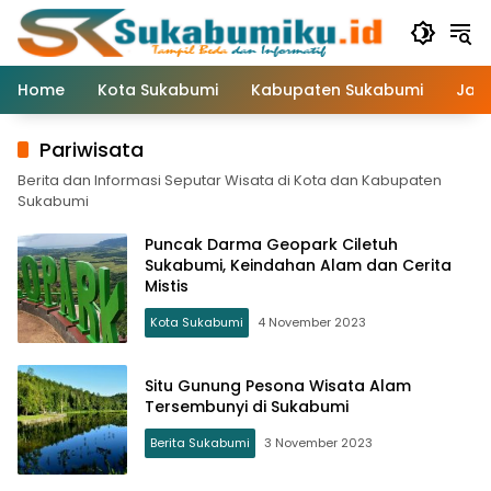
Langsung
ke
konten
Home
Kota Sukabumi
Kabupaten Sukabumi
Jaw
Pariwisata
Berita dan Informasi Seputar Wisata di Kota dan Kabupaten
Sukabumi
Puncak Darma Geopark Ciletuh
Sukabumi, Keindahan Alam dan Cerita
Mistis
Kota Sukabumi
4 November 2023
Situ Gunung Pesona Wisata Alam
Tersembunyi di Sukabumi
Berita Sukabumi
3 November 2023