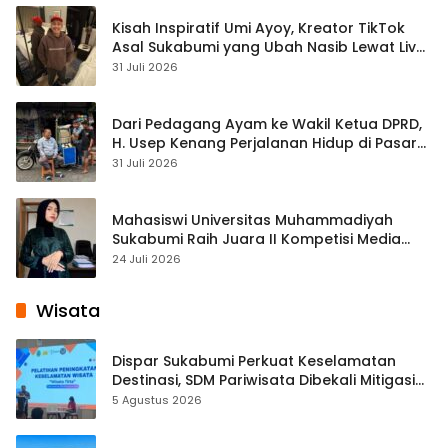
Kisah Inspiratif Umi Ayoy, Kreator TikTok
Asal Sukabumi yang Ubah Nasib Lewat Live
Streaming
31 Juli 2026
Dari Pedagang Ayam ke Wakil Ketua DPRD,
H. Usep Kenang Perjalanan Hidup di Pasar
Cisaat
31 Juli 2026
Mahasiswi Universitas Muhammadiyah
Sukabumi Raih Juara II Kompetisi Media
Pembelajaran Digital Tingkat Internasional
24 Juli 2026
Wisata
Dispar Sukabumi Perkuat Keselamatan
Destinasi, SDM Pariwisata Dibekali Mitigasi
hingga Teknik Evakuasi
5 Agustus 2026