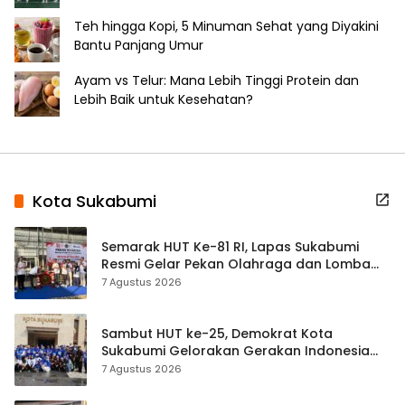
Teh hingga Kopi, 5 Minuman Sehat yang Diyakini
Bantu Panjang Umur
Ayam vs Telur: Mana Lebih Tinggi Protein dan
Lebih Baik untuk Kesehatan?
Kota Sukabumi
Semarak HUT Ke-81 RI, Lapas Sukabumi
Resmi Gelar Pekan Olahraga dan Lomba
Tradisional
7 Agustus 2026
Sambut HUT ke-25, Demokrat Kota
Sukabumi Gelorakan Gerakan Indonesia
ASRI Lewat Aksi Bersih Masjid Agung
7 Agustus 2026