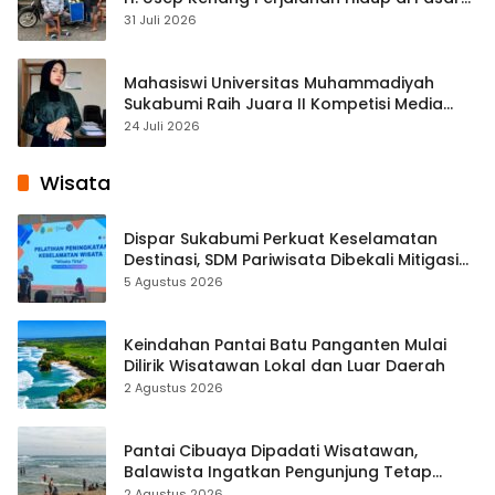
Cisaat
31 Juli 2026
Mahasiswi Universitas Muhammadiyah
Sukabumi Raih Juara II Kompetisi Media
Pembelajaran Digital Tingkat Internasional
24 Juli 2026
Wisata
Dispar Sukabumi Perkuat Keselamatan
Destinasi, SDM Pariwisata Dibekali Mitigasi
hingga Teknik Evakuasi
5 Agustus 2026
Keindahan Pantai Batu Panganten Mulai
Dilirik Wisatawan Lokal dan Luar Daerah
2 Agustus 2026
Pantai Cibuaya Dipadati Wisatawan,
Balawista Ingatkan Pengunjung Tetap
Waspada
2 Agustus 2026