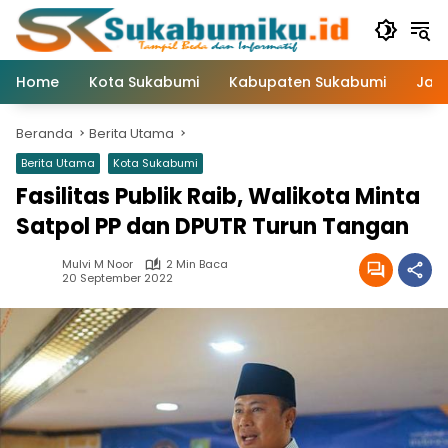
Langsung
ke
konten
Home
Kota Sukabumi
Kabupaten Sukabumi
Jaw
Beranda
Berita Utama
Berita Utama
Kota Sukabumi
Fasilitas Publik Raib, Walikota Minta
Satpol PP dan DPUTR Turun Tangan
Mulvi M Noor
2 Min Baca
20 September 2022