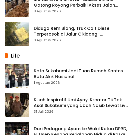
Gotong Royong Perbaiki Akses Jalan
Majelis Ta’lim di Sagaranten
8 Agustus 2026
Diduga Rem Blong, Truk Colt Diesel
Terperosok di Jalur Cikidang–
Palabuhanratu
8 Agustus 2026
Life
Kota Sukabumi Jadi Tuan Rumah Kontes
Batu Akik Nasional
1 Agustus 2026
Kisah Inspiratif Umi Ayoy, Kreator TikTok
Asal Sukabumi yang Ubah Nasib Lewat Live
Streaming
31 Juli 2026
Dari Pedagang Ayam ke Wakil Ketua DPRD,
H. Usep Kenang Perjalanan Hidup di Pasar