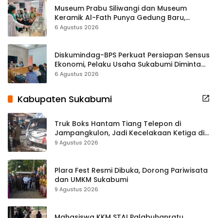
Museum Prabu Siliwangi dan Museum
Keramik Al-Fath Punya Gedung Baru,
Hampir 500 Koleksi Dipisahkan
6 Agustus 2026
Diskumindag-BPS Perkuat Persiapan Sensus
Ekonomi, Pelaku Usaha Sukabumi Diminta
Terbuka Beri Data
6 Agustus 2026
Kabupaten Sukabumi
Truk Boks Hantam Tiang Telepon di
Jampangkulon, Jadi Kecelakaan Ketiga di
Titik yang Sama
9 Agustus 2026
Plara Fest Resmi Dibuka, Dorong Pariwisata
dan UMKM Sukabumi
9 Agustus 2026
Mahasiswa KKM STAI Palabuhanratu