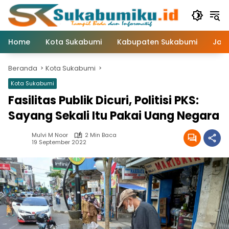
Langsung
ke
konten
Home
Kota Sukabumi
Kabupaten Sukabumi
Jaw
Beranda
Kota Sukabumi
Kota Sukabumi
Fasilitas Publik Dicuri, Politisi PKS:
Sayang Sekali Itu Pakai Uang Negara
Mulvi M Noor
2 Min Baca
19 September 2022