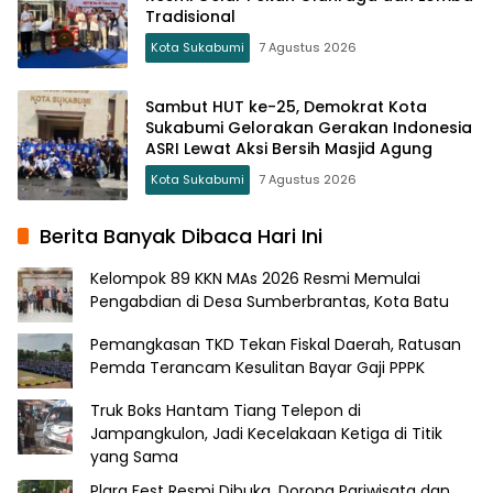
Tradisional
Kota Sukabumi
7 Agustus 2026
Sambut HUT ke-25, Demokrat Kota
Sukabumi Gelorakan Gerakan Indonesia
ASRI Lewat Aksi Bersih Masjid Agung
Kota Sukabumi
7 Agustus 2026
Berita Banyak Dibaca Hari Ini
Kelompok 89 KKN MAs 2026 Resmi Memulai
Pengabdian di Desa Sumberbrantas, Kota Batu
Pemangkasan TKD Tekan Fiskal Daerah, Ratusan
Pemda Terancam Kesulitan Bayar Gaji PPPK
Truk Boks Hantam Tiang Telepon di
Jampangkulon, Jadi Kecelakaan Ketiga di Titik
yang Sama
Plara Fest Resmi Dibuka, Dorong Pariwisata dan