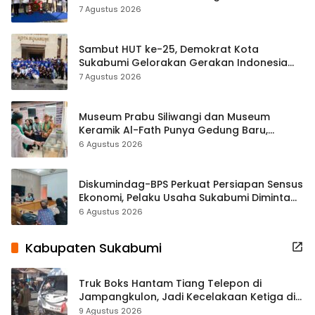
Tradisional
7 Agustus 2026
Sambut HUT ke-25, Demokrat Kota
Sukabumi Gelorakan Gerakan Indonesia
ASRI Lewat Aksi Bersih Masjid Agung
7 Agustus 2026
Museum Prabu Siliwangi dan Museum
Keramik Al-Fath Punya Gedung Baru,
Hampir 500 Koleksi Dipisahkan
6 Agustus 2026
Diskumindag-BPS Perkuat Persiapan Sensus
Ekonomi, Pelaku Usaha Sukabumi Diminta
Terbuka Beri Data
6 Agustus 2026
Kabupaten Sukabumi
Truk Boks Hantam Tiang Telepon di
Jampangkulon, Jadi Kecelakaan Ketiga di
Titik yang Sama
9 Agustus 2026