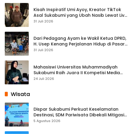
Kisah Inspiratif Umi Ayoy, Kreator TikTok
Asal Sukabumi yang Ubah Nasib Lewat Live
Streaming
31 Juli 2026
Dari Pedagang Ayam ke Wakil Ketua DPRD,
H. Usep Kenang Perjalanan Hidup di Pasar
Cisaat
31 Juli 2026
Mahasiswi Universitas Muhammadiyah
Sukabumi Raih Juara II Kompetisi Media
Pembelajaran Digital Tingkat Internasional
24 Juli 2026
Wisata
Dispar Sukabumi Perkuat Keselamatan
Destinasi, SDM Pariwisata Dibekali Mitigasi
hingga Teknik Evakuasi
5 Agustus 2026