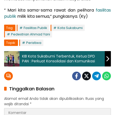
” Mari kita sama-sama rawat dan pelihara
fasilitas
publik
milik kita semua,” pungkasnya. (Ky)
Tag:
Fasilitas Publik
Kota Sukabumi
Pedestrian Ahmad Yani
Topik:
Peristiwa
KIB Kota Sukabumi Terbentuk, Ketua DPD
PAN : Perkuat Konsolidasi dan Komunikasi
Tinggalkan Balasan
Alamat email Anda tidak akan dipublikasikan.
Ruas yang
wajib ditandai
*