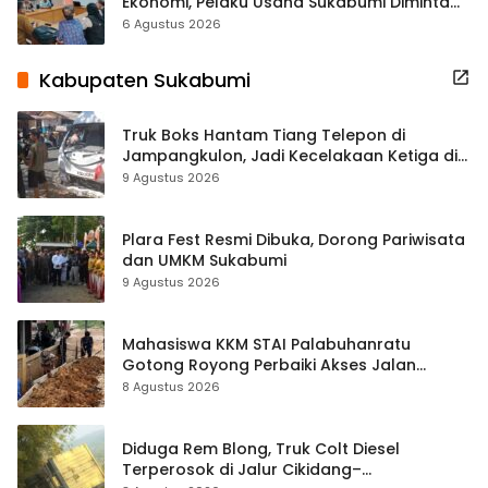
Ekonomi, Pelaku Usaha Sukabumi Diminta
Terbuka Beri Data
6 Agustus 2026
Kabupaten Sukabumi
Truk Boks Hantam Tiang Telepon di
Jampangkulon, Jadi Kecelakaan Ketiga di
Titik yang Sama
9 Agustus 2026
Plara Fest Resmi Dibuka, Dorong Pariwisata
dan UMKM Sukabumi
9 Agustus 2026
Mahasiswa KKM STAI Palabuhanratu
Gotong Royong Perbaiki Akses Jalan
Majelis Ta’lim di Sagaranten
8 Agustus 2026
Diduga Rem Blong, Truk Colt Diesel
Terperosok di Jalur Cikidang–