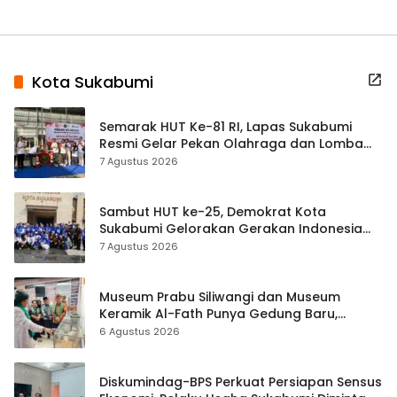
Kota Sukabumi
Semarak HUT Ke-81 RI, Lapas Sukabumi
Resmi Gelar Pekan Olahraga dan Lomba
Tradisional
7 Agustus 2026
Sambut HUT ke-25, Demokrat Kota
Sukabumi Gelorakan Gerakan Indonesia
ASRI Lewat Aksi Bersih Masjid Agung
7 Agustus 2026
Museum Prabu Siliwangi dan Museum
Keramik Al-Fath Punya Gedung Baru,
Hampir 500 Koleksi Dipisahkan
6 Agustus 2026
Diskumindag-BPS Perkuat Persiapan Sensus