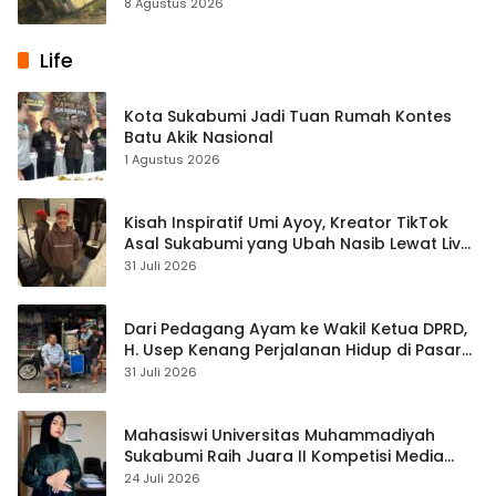
Palabuhanratu
8 Agustus 2026
Life
Kota Sukabumi Jadi Tuan Rumah Kontes
Batu Akik Nasional
1 Agustus 2026
Kisah Inspiratif Umi Ayoy, Kreator TikTok
Asal Sukabumi yang Ubah Nasib Lewat Live
Streaming
31 Juli 2026
Dari Pedagang Ayam ke Wakil Ketua DPRD,
H. Usep Kenang Perjalanan Hidup di Pasar
Cisaat
31 Juli 2026
Mahasiswi Universitas Muhammadiyah
Sukabumi Raih Juara II Kompetisi Media
Pembelajaran Digital Tingkat Internasional
24 Juli 2026