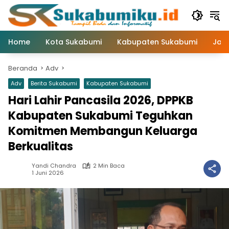
Langsung
ke
konten
Home
Kota Sukabumi
Kabupaten Sukabumi
Jaw
Beranda
Adv
Adv
Berita Sukabumi
Kabupaten Sukabumi
Hari Lahir Pancasila 2026, DPPKB
Kabupaten Sukabumi Teguhkan
Komitmen Membangun Keluarga
Berkualitas
Yandi Chandra
2 Min Baca
1 Juni 2026