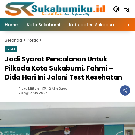
Langsung
ke
konten
Home
Kota Sukabumi
Kabupaten Sukabumi
Jaw
Beranda
Politik
Politik
Jadi Syarat Pencalonan Untuk
Pilkada Kota Sukabumi, Fahmi –
Dida Hari Ini Jalani Test Kesehatan
Rizky Miftah
2 Min Baca
28 Agustus 2024