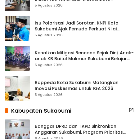
Kewilayahan Dikebut
5 Agustus 2026
Isu Polarisasi Jadi Sorotan, KNPI Kota
Sukabumi Ajak Pemuda Perkuat Nilai
Kebangsaan
5 Agustus 2026
Kenalkan Mitigasi Bencana Sejak Dini, Anak-
anak KB Baitul Makmur Sukabumi Belajar
Lewat Boneka Tangan
5 Agustus 2026
Bappeda Kota Sukabumi Matangkan
Inovasi Puskesmas untuk IGA 2026
5 Agustus 2026
Kabupaten Sukabumi
Banggar DPRD dan TAPD Sinkronkan
Anggaran Sukabumi, Program Prioritas
hingga Pendapatan Dibahas
6 Agustus 2026