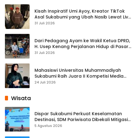
Kisah Inspiratif Umi Ayoy, Kreator TikTok
Asal Sukabumi yang Ubah Nasib Lewat Live
Streaming
31 Juli 2026
Dari Pedagang Ayam ke Wakil Ketua DPRD,
H. Usep Kenang Perjalanan Hidup di Pasar
Cisaat
31 Juli 2026
Mahasiswi Universitas Muhammadiyah
Sukabumi Raih Juara II Kompetisi Media
Pembelajaran Digital Tingkat Internasional
24 Juli 2026
Wisata
Dispar Sukabumi Perkuat Keselamatan
Destinasi, SDM Pariwisata Dibekali Mitigasi
hingga Teknik Evakuasi
5 Agustus 2026