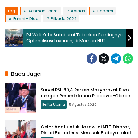
Tag:
Achmad Fahmi
Adidas
Badami
Fahmi - Dida
Pilkada 2024
PJ Wali Kota Sukabumi Tekankan Pentingnya
Optimalisasi Layanan, di Momen HUT
Perumda Air Minum TBW
Baca Juga
Survei PSI: 80,4 Persen Masyarakat Puas
dengan Pemerintahan Prabowo-Gibran
Berita Utama
5 Agustus 2026
Gelar Adat untuk Jokowi di NTT Disorot,
Dinilai Berpotensi Merusak Budaya Lokal