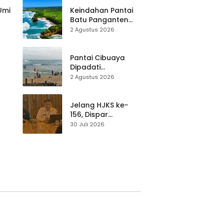
Pariwisata Dibekali
Mitigasi hingga
 Umi
Keindahan Pantai
Teknik Evakuasi
Batu Panganten
Mulai Dilirik
2 Agustus 2026
Wisatawan Lokal
at
dan Luar Daerah
Pantai Cibuaya
Dipadati
Wisatawan,
2 Agustus 2026
Balawista Ingatkan
p di
Pengunjung Tetap
Waspada
Jelang HJKS ke-
156, Dispar
Kabupaten
30 Juli 2026
Sukabumi Perkuat
si
Promosi Wisata
Lewat Publikasi
Digital