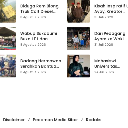
Perbaiki Akses
Jalan Majelis Ta’lim
Diduga Rem Blong,
Kisah Inspiratif
di Sagaranten
Truk Colt Diesel
Ayoy, Kreator
Terperosok di Jalur
TikTok Asal
8 Agustus 2026
31 Juli 2026
Cikidang–
Sukabumi yang
Palabuhanratu
Ubah Nasib Lew
Live Streaming
Wabup Sukabumi
Dari Pedagang
Buka LT I dan
Ayam ke Wakil
KANIRA, Tekankan
Ketua DPRD, H.
8 Agustus 2026
31 Juli 2026
Pramuka sebagai
Usep Kenang
Wadah
Perjalanan Hidu
Pembentukan
Pasar Cisaat
Dadang Hermawan
Mahasiswi
Karakter
Serahkan Bantuan
Universitas
Seragam
Muhammadiyah
8 Agustus 2026
24 Juli 2026
Paskibraka
Sukabumi Raih
Kecamatan
Juara II Kompeti
Ciracap
Media
Pembelajaran
Digital Tingkat
Internasional
Disclaimer
Pedoman Media Siber
Redaksi