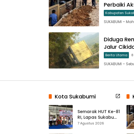
Perbaiki Ak
Kabupaten Suka
SUKABUMI – Maha
Diduga Rem
Jalur Ciki
Berita Utama
8
SUKABUMI – Sebu
Kota Sukabumi
Semarak HUT Ke-81
RI, Lapas Sukabumi
Resmi Gelar Pekan
7 Agustus 2026
Olahraga dan