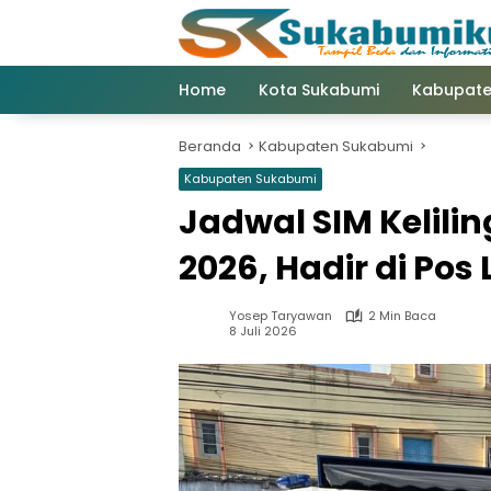
Langsung
ke
konten
Home
Kota Sukabumi
Kabupate
Beranda
Kabupaten Sukabumi
Kabupaten Sukabumi
Jadwal SIM Kelili
2026, Hadir di Pos
Yosep Taryawan
2 Min Baca
8 Juli 2026