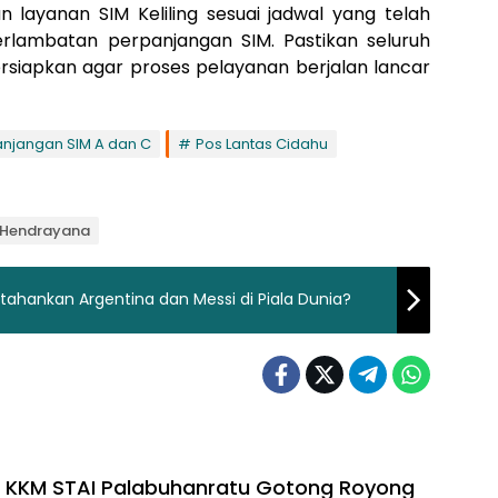
layanan SIM Keliling sesuai jadwal yang telah
erlambatan perpanjangan SIM. Pastikan seluruh
ersiapkan agar proses pelayanan berjalan lancar
njangan SIM A dan C
Pos Lantas Cidahu
p Hendrayana
rtahankan Argentina dan Messi di Piala Dunia?
 KKM STAI Palabuhanratu Gotong Royong