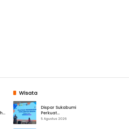
Wisata
Dispar Sukabumi
ah
Perkuat
k
Keselamatan
5 Agustus 2026
Destinasi, SDM