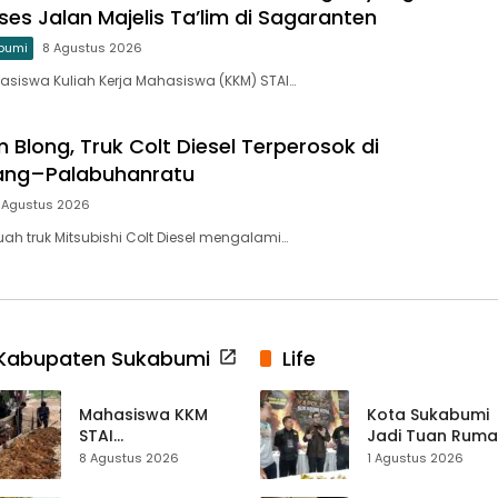
ses Jalan Majelis Ta’lim di Sagaranten
bumi
8 Agustus 2026
siswa Kuliah Kerja Mahasiswa (KKM) STAI…
 Blong, Truk Colt Diesel Terperosok di
dang–Palabuhanratu
 Agustus 2026
ah truk Mitsubishi Colt Diesel mengalami…
Kabupaten Sukabumi
Life
Mahasiswa KKM
Kota Sukabumi
STAI
Jadi Tuan Rum
Palabuhanratu
Kontes Batu Aki
8 Agustus 2026
1 Agustus 2026
Gotong Royong
Nasional