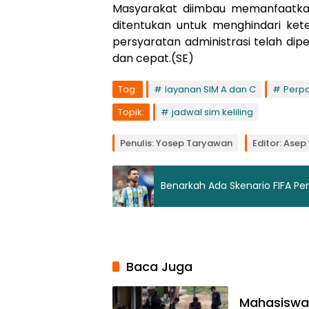
Masyarakat diimbau memanfaatkan 
ditentukan untuk menghindari ket
persyaratan administrasi telah dip
dan cepat.(SE)
Tag:
layanan SIM A dan C
Perpa
Topik:
jadwal sim keliling
Penulis: Yosep Taryawan
Editor: Ase
Benarkah Ada Skenario FIFA Pe
Baca Juga
Mahasiswa