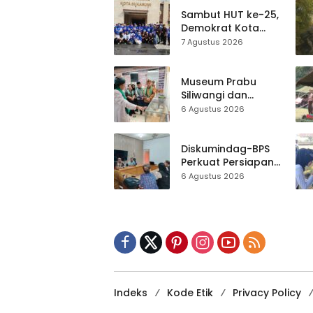
Lomba Tradisional
Sambut HUT ke-25,
Demokrat Kota
Sukabumi
7 Agustus 2026
Gelorakan
Gerakan Indonesia
ASRI Lewat Aksi
Museum Prabu
Bersih Masjid
Siliwangi dan
Agung
Museum Keramik
6 Agustus 2026
Al-Fath Punya
Gedung Baru,
Hampir 500 Koleksi
Diskumindag-BPS
Dipisahkan
Perkuat Persiapan
Sensus Ekonomi,
6 Agustus 2026
Pelaku Usaha
Sukabumi Diminta
Terbuka Beri Data
Indeks
Kode Etik
Privacy Policy