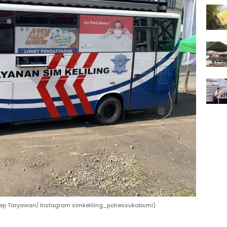
Yosep Taryawan/ Instagram simkeliling_polressukabumi)