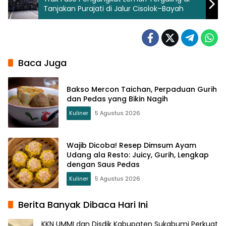
Tanjakan Purajati di Jalur Cisolok–Bayah
Baca Juga
Bakso Mercon Taichan, Perpaduan Gurih
dan Pedas yang Bikin Nagih
Kuliner
5 Agustus 2026
Wajib Dicoba! Resep Dimsum Ayam
Udang ala Resto: Juicy, Gurih, Lengkap
dengan Saus Pedas
Kuliner
5 Agustus 2026
Berita Banyak Dibaca Hari Ini
KKN UMMI dan Disdik Kabupaten Sukabumi Perkuat