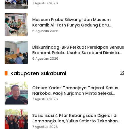
ASRI Lewat Aksi Bersih Masjid Agung
7 Agustus 2026
Museum Prabu Siliwangi dan Museum
Keramik Al-Fath Punya Gedung Baru,
Hampir 500 Koleksi Dipisahkan
6 Agustus 2026
Diskumindag-BPS Perkuat Persiapan Sensus
Ekonomi, Pelaku Usaha Sukabumi Diminta
Terbuka Beri Data
6 Agustus 2026
Kabupaten Sukabumi
Oknum Kades Tamanjaya Terjerat Kasus
Narkoba, Paoji Nurjaman Minta Seleksi
Calon Kades Diperketat
7 Agustus 2026
Sosialisasi 4 Pilar Kebangsaan Digelar di
Jampangkulon, Yulius Setiarto Tekankan
Pentingnya Persatuan
7 Agustus 2026