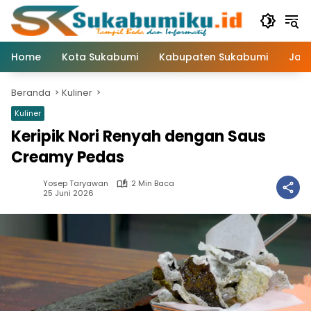
Langsung
ke
konten
Home
Kota Sukabumi
Kabupaten Sukabumi
Jaw
Beranda
Kuliner
Kuliner
Keripik Nori Renyah dengan Saus
Creamy Pedas
Yosep Taryawan
2 Min Baca
25 Juni 2026