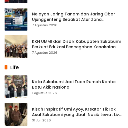
Nelayan Jaring Tanam dan Jaring Obor
Ujunggenteng Sepakat Atur Zona
Penangkapan
7 Agustus 2026
KKN UMMI dan Disdik Kabupaten Sukabumi
Perkuat Edukasi Pencegahan Kenakalan
Remaja di SMPN 2 Tegalbuleud
7 Agustus 2026
Life
Kota Sukabumi Jadi Tuan Rumah Kontes
Batu Akik Nasional
1 Agustus 2026
Kisah Inspiratif Umi Ayoy, Kreator TikTok
Asal Sukabumi yang Ubah Nasib Lewat Live
Streaming
31 Juli 2026