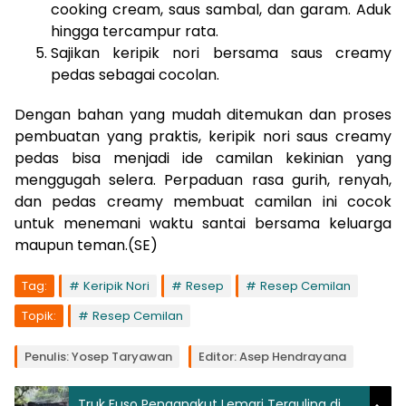
cooking cream, saus sambal, dan garam. Aduk
hingga tercampur rata.
Sajikan keripik nori bersama saus creamy
pedas sebagai cocolan.
Dengan bahan yang mudah ditemukan dan proses
pembuatan yang praktis, keripik nori saus creamy
pedas bisa menjadi ide camilan kekinian yang
menggugah selera. Perpaduan rasa gurih, renyah,
dan pedas creamy membuat camilan ini cocok
untuk menemani waktu santai bersama keluarga
maupun teman.(SE)
Tag:
Keripik Nori
Resep
Resep Cemilan
Topik:
Resep Cemilan
Penulis: Yosep Taryawan
Editor: Asep Hendrayana
Truk Fuso Pengangkut Lemari Terguling di