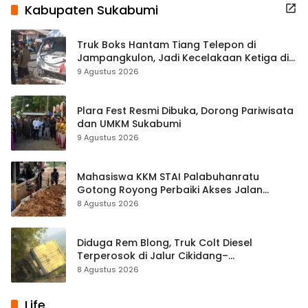
Kabupaten Sukabumi
Truk Boks Hantam Tiang Telepon di
Jampangkulon, Jadi Kecelakaan Ketiga di
Titik yang Sama
9 Agustus 2026
Plara Fest Resmi Dibuka, Dorong Pariwisata
dan UMKM Sukabumi
9 Agustus 2026
Mahasiswa KKM STAI Palabuhanratu
Gotong Royong Perbaiki Akses Jalan
Majelis Ta’lim di Sagaranten
8 Agustus 2026
Diduga Rem Blong, Truk Colt Diesel
Terperosok di Jalur Cikidang–
Palabuhanratu
8 Agustus 2026
Life