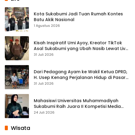
Kota Sukabumi Jadi Tuan Rumah Kontes
Batu Akik Nasional
1 Agustus 2026
Kisah Inspiratif Umi Ayoy, Kreator TikTok
Asal Sukabumi yang Ubah Nasib Lewat Live
Streaming
31 Juli 2026
Dari Pedagang Ayam ke Wakil Ketua DPRD,
H. Usep Kenang Perjalanan Hidup di Pasar
Cisaat
31 Juli 2026
Mahasiswi Universitas Muhammadiyah
Sukabumi Raih Juara II Kompetisi Media
Pembelajaran Digital Tingkat Internasional
24 Juli 2026
Wisata