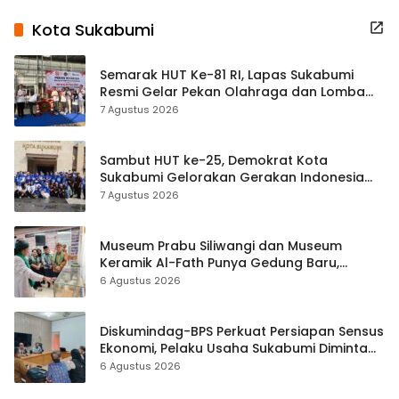
Kota Sukabumi
Semarak HUT Ke-81 RI, Lapas Sukabumi
Resmi Gelar Pekan Olahraga dan Lomba
Tradisional
7 Agustus 2026
Sambut HUT ke-25, Demokrat Kota
Sukabumi Gelorakan Gerakan Indonesia
ASRI Lewat Aksi Bersih Masjid Agung
7 Agustus 2026
Museum Prabu Siliwangi dan Museum
Keramik Al-Fath Punya Gedung Baru,
Hampir 500 Koleksi Dipisahkan
6 Agustus 2026
Diskumindag-BPS Perkuat Persiapan Sensus
Ekonomi, Pelaku Usaha Sukabumi Diminta
Terbuka Beri Data
6 Agustus 2026