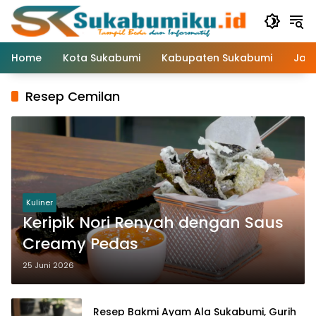
Langsung
ke
konten
Home
Kota Sukabumi
Kabupaten Sukabumi
Jaw
Resep Cemilan
Kuliner
Keripik Nori Renyah dengan Saus
Creamy Pedas
25 Juni 2026
Resep Bakmi Ayam Ala Sukabumi, Gurih