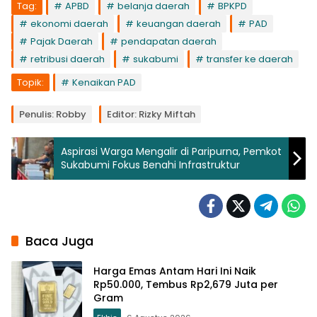
Tag:
APBD
belanja daerah
BPKPD
ekonomi daerah
keuangan daerah
PAD
Pajak Daerah
pendapatan daerah
retribusi daerah
sukabumi
transfer ke daerah
Topik:
Kenaikan PAD
Penulis: Robby
Editor: Rizky Miftah
Aspirasi Warga Mengalir di Paripurna, Pemkot
Sukabumi Fokus Benahi Infrastruktur
Baca Juga
Harga Emas Antam Hari Ini Naik
Rp50.000, Tembus Rp2,679 Juta per
Gram