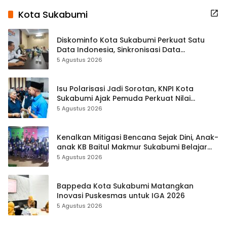
Kota Sukabumi
Diskominfo Kota Sukabumi Perkuat Satu
Data Indonesia, Sinkronisasi Data
Kewilayahan Dikebut
5 Agustus 2026
Isu Polarisasi Jadi Sorotan, KNPI Kota
Sukabumi Ajak Pemuda Perkuat Nilai
Kebangsaan
5 Agustus 2026
Kenalkan Mitigasi Bencana Sejak Dini, Anak-
anak KB Baitul Makmur Sukabumi Belajar
Lewat Boneka Tangan
5 Agustus 2026
Bappeda Kota Sukabumi Matangkan
Inovasi Puskesmas untuk IGA 2026
5 Agustus 2026