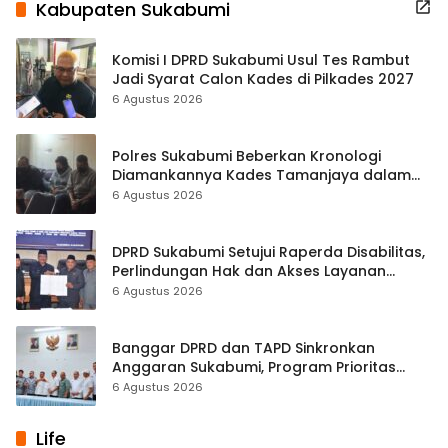
Kabupaten Sukabumi
Komisi I DPRD Sukabumi Usul Tes Rambut
Jadi Syarat Calon Kades di Pilkades 2027
6 Agustus 2026
Polres Sukabumi Beberkan Kronologi
Diamankannya Kades Tamanjaya dalam
Kasus Sabu
6 Agustus 2026
DPRD Sukabumi Setujui Raperda Disabilitas,
Perlindungan Hak dan Akses Layanan
Diperkuat
6 Agustus 2026
Banggar DPRD dan TAPD Sinkronkan
Anggaran Sukabumi, Program Prioritas
hingga Pendapatan Dibahas
6 Agustus 2026
Life