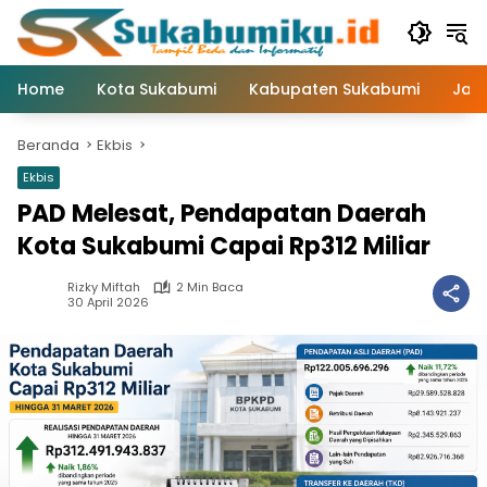
Langsung
ke
konten
Home
Kota Sukabumi
Kabupaten Sukabumi
Jaw
Beranda
Ekbis
Ekbis
PAD Melesat, Pendapatan Daerah
Kota Sukabumi Capai Rp312 Miliar
Rizky Miftah
2 Min Baca
30 April 2026