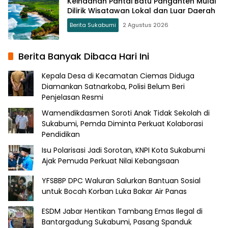
Keindahan Pantai Batu Panganten Mulai
Dilirik Wisatawan Lokal dan Luar Daerah
Berita Sukabumi
2 Agustus 2026
Berita Banyak Dibaca Hari Ini
Kepala Desa di Kecamatan Ciemas Diduga
Diamankan Satnarkoba, Polisi Belum Beri
Penjelasan Resmi
Wamendikdasmen Soroti Anak Tidak Sekolah di
Sukabumi, Pemda Diminta Perkuat Kolaborasi
Pendidikan
Isu Polarisasi Jadi Sorotan, KNPI Kota Sukabumi
Ajak Pemuda Perkuat Nilai Kebangsaan
YFSBBP DPC Waluran Salurkan Bantuan Sosial
untuk Bocah Korban Luka Bakar Air Panas
ESDM Jabar Hentikan Tambang Emas Ilegal di
Bantargadung Sukabumi, Pasang Spanduk