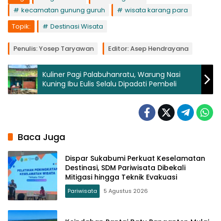
kecamatan gunung guruh
wisata karang para
Topik:
Destinasi Wisata
Penulis: Yosep Taryawan
Editor: Asep Hendrayana
Kuliner Pagi Palabuhanratu, Warung Nasi
Kuning Ibu Eulis Selalu Dipadati Pembeli
Baca Juga
Dispar Sukabumi Perkuat Keselamatan
Destinasi, SDM Pariwisata Dibekali
Mitigasi hingga Teknik Evakuasi
Pariwisata
5 Agustus 2026