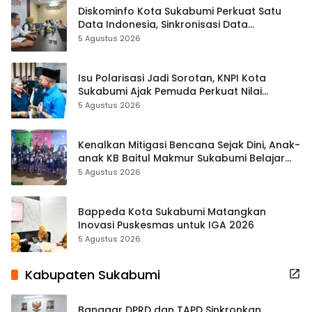
Diskominfo Kota Sukabumi Perkuat Satu
Data Indonesia, Sinkronisasi Data
Kewilayahan Dikebut
5 Agustus 2026
Isu Polarisasi Jadi Sorotan, KNPI Kota
Sukabumi Ajak Pemuda Perkuat Nilai
Kebangsaan
5 Agustus 2026
Kenalkan Mitigasi Bencana Sejak Dini, Anak-
anak KB Baitul Makmur Sukabumi Belajar
Lewat Boneka Tangan
5 Agustus 2026
Bappeda Kota Sukabumi Matangkan
Inovasi Puskesmas untuk IGA 2026
5 Agustus 2026
Kabupaten Sukabumi
Banggar DPRD dan TAPD Sinkronkan