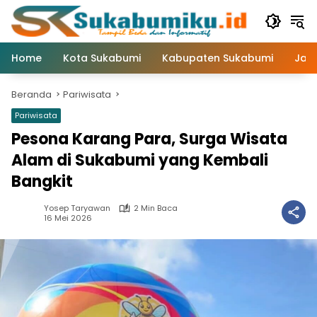
Langsung
ke
konten
Home
Kota Sukabumi
Kabupaten Sukabumi
Jaw
Beranda
Pariwisata
Pariwisata
Pesona Karang Para, Surga Wisata
Alam di Sukabumi yang Kembali
Bangkit
Yosep Taryawan
2 Min Baca
16 Mei 2026