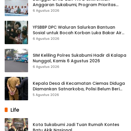
Anggaran Sukabumi, Program Prioritas
hingga Pendapatan Dibahas
6 Agustus 2026
YFSBBP DPC Waluran Salurkan Bantuan
Sosial untuk Bocah Korban Luka Bakar Air
Panas
6 Agustus 2026
SIM Keliling Polres Sukabumi Hadir di Kalapa
Nunggal, Kamis 6 Agustus 2026
6 Agustus 2026
Kepala Desa di Kecamatan Ciemas Diduga
Diamankan Satnarkoba, Polisi Belum Beri
Penjelasan Resmi
5 Agustus 2026
Life
Kota Sukabumi Jadi Tuan Rumah Kontes
Batu Akik Nasional