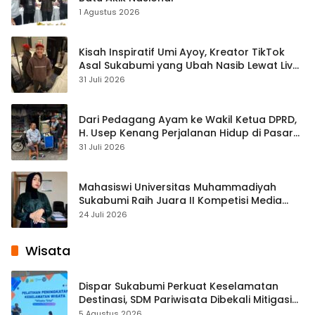
1 Agustus 2026
Kisah Inspiratif Umi Ayoy, Kreator TikTok
Asal Sukabumi yang Ubah Nasib Lewat Live
Streaming
31 Juli 2026
Dari Pedagang Ayam ke Wakil Ketua DPRD,
H. Usep Kenang Perjalanan Hidup di Pasar
Cisaat
31 Juli 2026
Mahasiswi Universitas Muhammadiyah
Sukabumi Raih Juara II Kompetisi Media
Pembelajaran Digital Tingkat Internasional
24 Juli 2026
Wisata
Dispar Sukabumi Perkuat Keselamatan
Destinasi, SDM Pariwisata Dibekali Mitigasi
hingga Teknik Evakuasi
5 Agustus 2026